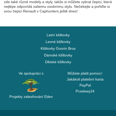
zde také různé modely a styly, takže si můžete vybrat čepici, která
nejlépe odpovídá vašemu osobnímu stylu. Nečekejte a pořiďte si
svou čepici Renault v Caphunters ještě dnes!
Letní kšiltovky
Levné kšiltovky
Kšiltovky Goorin Bros
Dámské kšiltovky
Dětské kšiltovky
Ve spolupráci s
Můžete platit pomocí:
Jakákoli platební karta
PayPal
Przelewy24
Projekty zalesňování Eden