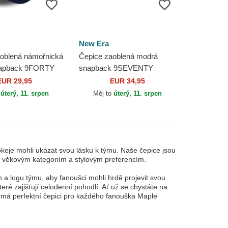
New Era
oblená námořnická
Čepice zaoblená modrá
apback 9FORTY
snapback 9SEVENTY
Team Toronto
Stretch Snap Stated Toronto
EUR 29,95
EUR 34,95
afs NHL New Era
Maple Leafs NHL New Era
o
úterý, 11. srpen
Měj to
úterý, 11. srpen
keje mohli ukázat svou lásku k týmu. Naše čepice jsou
m věkovým kategoriím a stylovým preferencím.
 a logu týmu, aby fanoušci mohli hrdě projevit svou
ré zajišťují celodenní pohodlí. Ať už se chystáte na
s má perfektní čepici pro každého fanouška Maple