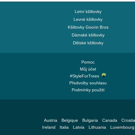
Chicago Bears
Chicago Blackhawks
Letní kšiltovky
Chicago Bulls
Levné kšiltovky
Kšiltovky Goorin Bros
Chicago Cubs
Dámské kšiltovky
Chicago White Sox
Dětské kšiltovky
Cincinnati Bengals
Cincinnati Reds
Cleveland Browns
Pomoc
Můj účet
Cleveland Cavaliers
#StyleForTrees
Cleveland Cubs
Předvolby souhlasu
Dallas Cowboys
Podmínky použití
Dallas Mavericks
Denver Broncos
Denver Nuggets
Austria
Belgique
Bulgaria
Canada
Croati
Detroit Pistons
Ireland
Italia
Latvia
Lithuania
Luxembourg
Detroit Red Wings