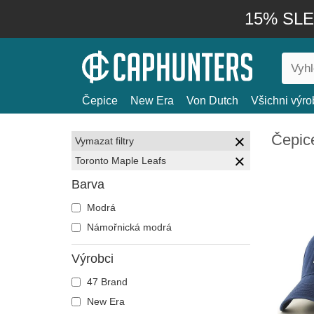
15% SLEV
Čepice
New Era
Von Dutch
Všichni výro
Čepic
Vymazat filtry
Toronto Maple Leafs
Barva
Modrá
Námořnická modrá
Výrobci
47 Brand
New Era