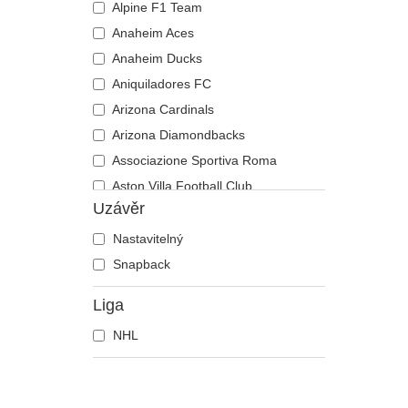
Alpine F1 Team
Anaheim Aces
Anaheim Ducks
Aniquiladores FC
Arizona Cardinals
Arizona Diamondbacks
Associazione Sportiva Roma
Aston Villa Football Club
Uzávěr
Atlanta Braves
Atlanta Falcons
Nastavitelný
Boston Bruins
Snapback
Boston Celtics
Liga
Boston Red Sox
NHL
Brooklyn Nets
Carolina Panthers
Chelsea Football Club