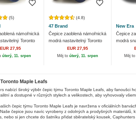
(5)
(4.8)
d
47 Brand
New Era
aoblená námořnická
Čepice zaoblená námořnická
Čepice za
tavitelný Toronto
modrá nastavitelný Toronto
modrá sn
afs NHL 47 Brand
Maple Leafs NHL 47 Brand
M-Crown 
EUR 27,95
EUR 27,95
Maple Le
o
úterý, 11. srpen
Měj to
úterý, 11. srpen
Měj t
 Toronto Maple Leafs
s nabízí široký výběr čepic týmu Toronto Maple Leafs, aby fanoušci ho
alitní a dostupné v různých stylech a velikostech, aby vyhovovaly vše
ašich čepic týmu Toronto Maple Leafs je navržena v oficiálních barvách
Naše čepice jsou navíc vyrobeny z odolných a prodyšných materiálů, kte
s, nebo si jen chcete do šatníku přidat sběratelský kousek, Caphunter