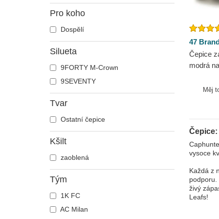
Pro koho
Dospělí
47 Bran
Silueta
Čepice z
modrá nas
9FORTY M-Crown
Maple Le
9SEVENTY
Měj t
Tvar
Ostatní čepice
Čepice:
Kšilt
Caphunter
vysoce kv
zaoblená
Každá z n
Tým
podporu. 
živý zápa
1K FC
Leafs!
AC Milan