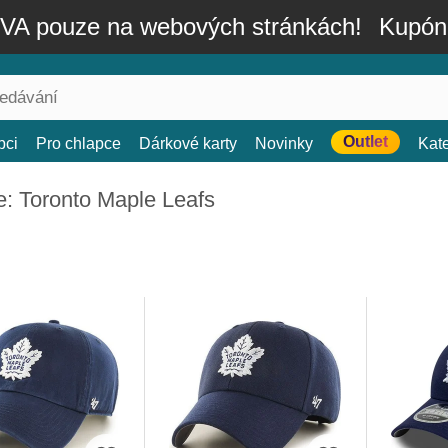
A pouze na webových stránkách!
Kupón
Outlet
bci
Pro chlapce
Dárkové karty
Novinky
Kat
e: Toronto Maple Leafs