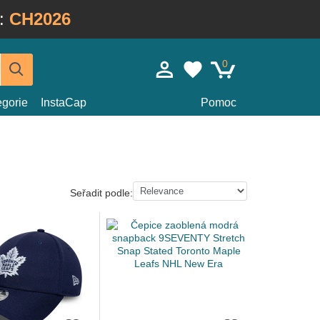
:
CH2026
0
egorie
InstaCap
Pomoc
Seřadit podle: