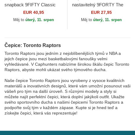
snapback 9FIFTY Classic
nastavitelný 9FORTY The
Toronto Raptors NBA New
League Toronto Raptors NBA
EUR 40,95
EUR 27,95
Era
New Era
Měj to
úterý, 11. srpen
Měj to
úterý, 11. srpen
Čepice: Toronto Raptors
Toronto Raptors jsou jedním z nejoblíbenějších týmů v NBA a
jejich čepice jsou mezi basketbalovými fanoušky velmi
vyhledávané. V Caphunters nabízíme širokou škálu čepic Toronto
Raptors, abyste mohli ukázat svého týmového ducha.
Naše čepice Toronto Raptors jsou vyrobeny z vysoce kvalitních
materiálů a inovativních designů, které vám umožní posunout vaši
vášeň pro tým na další úroveň. S různými modely a styly si
můžete najít perfektní čepici, která doplní jakýkoli outfit. Ukažte
svého sportovního ducha s našimi čepicemi Toronto Raptors a
podpořte svůj tým v každém zápase. Kupte si je hned teď a
získejte čepici, která vás reprezentuje!