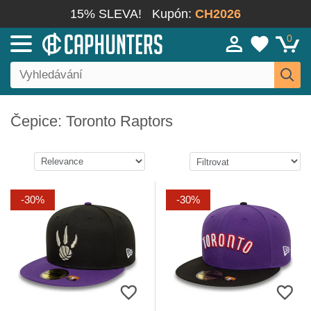
15% SLEVA!
Kupón:
CH2026
0
Čepice: Toronto Raptors
-30%
-30%