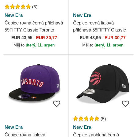
(5)
New Era
New Era
Čepice rovná černá přiléhavá
Čepice rovná fialová
59FIFTY Classic Toronto
přiléhavá 59FIFTY Classic
Raptors NBA New Era
Toronto Raptors NBA New
EUR
43,95
EUR 30,77
EUR
43,95
EUR 30,77
Era
Měj to
úterý, 11. srpen
Měj to
úterý, 11. srpen
(5)
New Era
New Era
Čepice rovná fialová
Čepice zaoblená černá