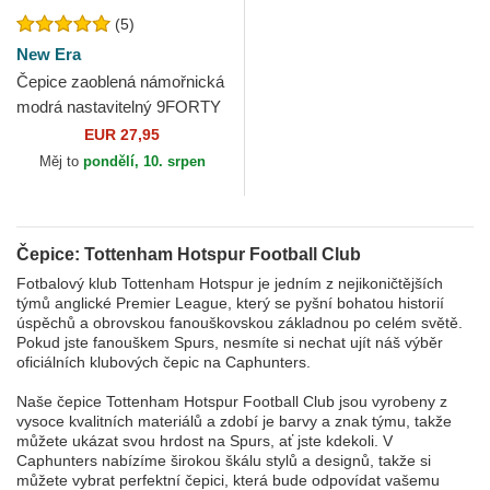
(5)
New Era
Čepice zaoblená námořnická
modrá nastavitelný 9FORTY
Repreve Tottenham Hotspur
EUR 27,95
Football Club...
Měj to
pondělí, 10. srpen
Čepice: Tottenham Hotspur Football Club
Fotbalový klub Tottenham Hotspur je jedním z nejikoničtějších
týmů anglické Premier League, který se pyšní bohatou historií
úspěchů a obrovskou fanouškovskou základnou po celém světě.
Pokud jste fanouškem Spurs, nesmíte si nechat ujít náš výběr
oficiálních klubových čepic na Caphunters.
Naše čepice Tottenham Hotspur Football Club jsou vyrobeny z
vysoce kvalitních materiálů a zdobí je barvy a znak týmu, takže
můžete ukázat svou hrdost na Spurs, ať jste kdekoli. V
Caphunters nabízíme širokou škálu stylů a designů, takže si
můžete vybrat perfektní čepici, která bude odpovídat vašemu