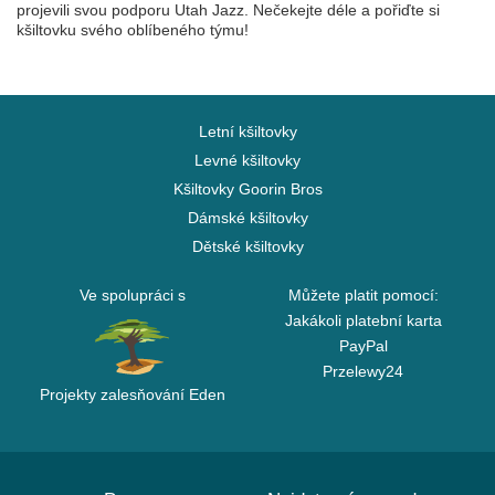
projevili svou podporu Utah Jazz. Nečekejte déle a pořiďte si
kšiltovku svého oblíbeného týmu!
Letní kšiltovky
Levné kšiltovky
Kšiltovky Goorin Bros
Dámské kšiltovky
Dětské kšiltovky
Ve spolupráci s
Můžete platit pomocí:
Jakákoli platební karta
PayPal
Przelewy24
Projekty zalesňování Eden