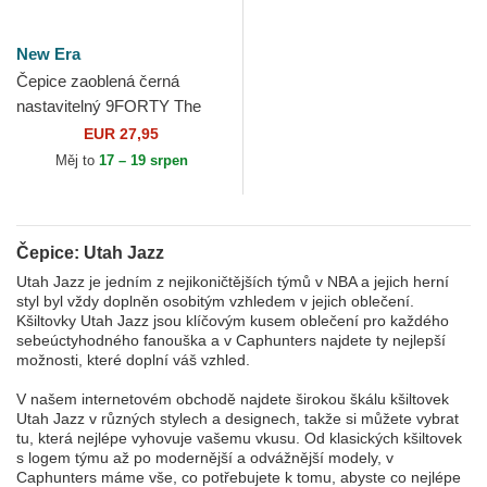
New Era
Čepice zaoblená černá
nastavitelný 9FORTY The
League Utah Jazz NBA New
EUR 27,95
Era
Měj to
17 – 19 srpen
Čepice: Utah Jazz
Utah Jazz je jedním z nejikoničtějších týmů v NBA a jejich herní
styl byl vždy doplněn osobitým vzhledem v jejich oblečení.
Kšiltovky Utah Jazz jsou klíčovým kusem oblečení pro každého
sebeúctyhodného fanouška a v Caphunters najdete ty nejlepší
možnosti, které doplní váš vzhled.
V našem internetovém obchodě najdete širokou škálu kšiltovek
Utah Jazz v různých stylech a designech, takže si můžete vybrat
tu, která nejlépe vyhovuje vašemu vkusu. Od klasických kšiltovek
s logem týmu až po modernější a odvážnější modely, v
Caphunters máme vše, co potřebujete k tomu, abyste co nejlépe