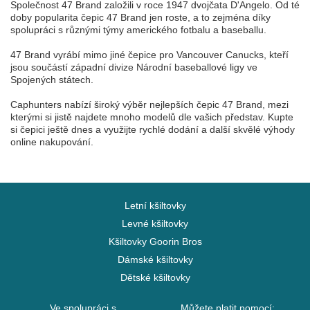
Společnost 47 Brand založili v roce 1947 dvojčata D'Angelo. Od té
doby popularita čepic 47 Brand jen roste, a to zejména díky
spolupráci s různými týmy amerického fotbalu a baseballu.
47 Brand vyrábí mimo jiné čepice pro Vancouver Canucks, kteří
jsou součástí západní divize Národní baseballové ligy ve
Spojených státech.
Caphunters nabízí široký výběr nejlepších čepic 47 Brand, mezi
kterými si jistě najdete mnoho modelů dle vašich představ. Kupte
si čepici ještě dnes a využijte rychlé dodání a další skvělé výhody
online nakupování.
Letní kšiltovky
Levné kšiltovky
Kšiltovky Goorin Bros
Dámské kšiltovky
Dětské kšiltovky
Ve spolupráci s
Můžete platit pomocí: