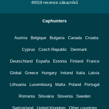
49319 recenze zákazníků
Caphunters
Austria
Belgique
Bulgaria
Canada
Croatia
Cyprus
Czech Republic
Denmark
Deutschland
España
Estonia
Finland
France
Global
Greece
Hungary
Ireland
Italia
Latvia
Lithuania
Luxembourg
Malta
Poland
Portugal
Romania
Slovakia
Slovenia
Sweden
Switzerland
United Kingdom
Other countries