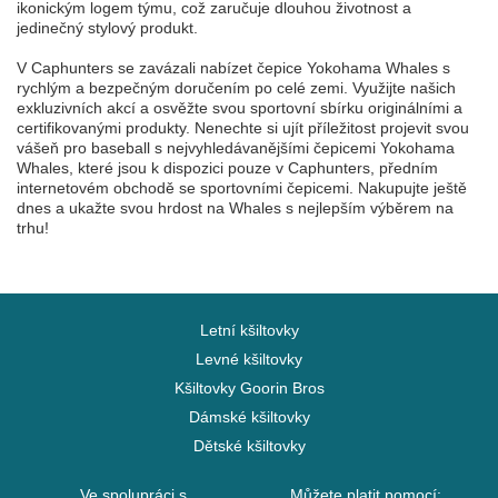
ikonickým logem týmu, což zaručuje dlouhou životnost a
jedinečný stylový produkt.
V Caphunters se zavázali nabízet čepice Yokohama Whales s
rychlým a bezpečným doručením po celé zemi. Využijte našich
exkluzivních akcí a osvěžte svou sportovní sbírku originálními a
certifikovanými produkty. Nenechte si ujít příležitost projevit svou
vášeň pro baseball s nejvyhledávanějšími čepicemi Yokohama
Whales, které jsou k dispozici pouze v Caphunters, předním
internetovém obchodě se sportovními čepicemi. Nakupujte ještě
dnes a ukažte svou hrdost na Whales s nejlepším výběrem na
trhu!
Letní kšiltovky
Levné kšiltovky
Kšiltovky Goorin Bros
Dámské kšiltovky
Dětské kšiltovky
Ve spolupráci s
Můžete platit pomocí: