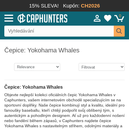
15% SLEVA!
Kupón:
CH2026
0
Čepice: Yokohama Whales
Čepice: Yokohama Whales
Objevte nejlepší kolekci oficiálních čepic Yokohama Whales v
Caphunters, vašem internetovém obchodě specializujícím se na
sportovní doplňky. Naše čepice kombinují styl a kvalitu, ideální pro
fanoušky baseballu, kteří chtějí podpořit svůj oblíbený tým, s
autentickým a pohodlným designem. Ať už pro každodenní nošení
nebo fandění během zápasů, v Caphunters najdete čepice
Yokohama Whales s nastavitelným střihem, odolnými materiály a