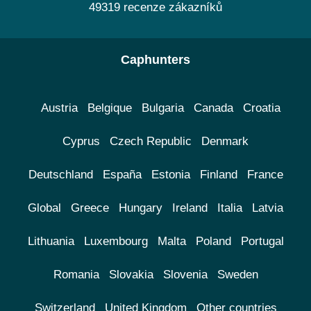
49319 recenze zákazníků
Caphunters
Austria
Belgique
Bulgaria
Canada
Croatia
Cyprus
Czech Republic
Denmark
Deutschland
España
Estonia
Finland
France
Global
Greece
Hungary
Ireland
Italia
Latvia
Lithuania
Luxembourg
Malta
Poland
Portugal
Romania
Slovakia
Slovenia
Sweden
Switzerland
United Kingdom
Other countries