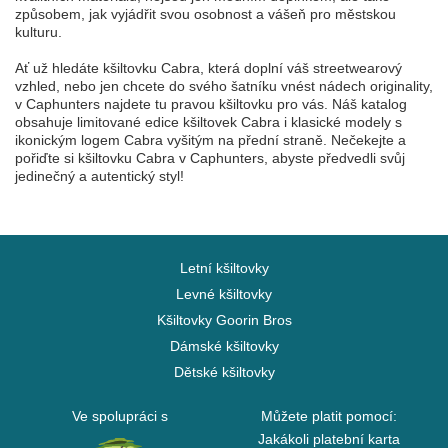
způsobem, jak vyjádřit svou osobnost a vášeň pro městskou
kulturu.
Ať už hledáte kšiltovku Cabra, která doplní váš streetwearový
vzhled, nebo jen chcete do svého šatníku vnést nádech originality,
v Caphunters najdete tu pravou kšiltovku pro vás. Náš katalog
obsahuje limitované edice kšiltovek Cabra i klasické modely s
ikonickým logem Cabra vyšitým na přední straně. Nečekejte a
pořiďte si kšiltovku Cabra v Caphunters, abyste předvedli svůj
jedinečný a autentický styl!
Letní kšiltovky
Levné kšiltovky
Kšiltovky Goorin Bros
Dámské kšiltovky
Dětské kšiltovky
Ve spolupráci s
Můžete platit pomocí:
Jakákoli platební karta