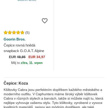
(5)
Goorin Bros.
Čepice rovná hnědá
snapback G.O.A.T. Alpine
Base The Farm Flats The
EUR
49,95
EUR 34,97
Farm Goorin Bros.
Měj to
zítra, 11. srpen
Čepice: Koza
Kšiltovky Cabra jsou perfektním doplňkem každého městského a
moderního outfitu. V Caphunters máme široký výběr kšiltovek
Cabra v různých stylech a barvách, takže si můžete najít tu, která
nejlépe vyhovuje vašemu stylu. Tyto kšiltovky, vyrobené z vysoce
kvalitních materiálů, nejsou jen módním doplňkem, ale také