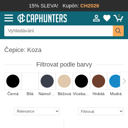
15% SLEVA!
Kupón:
CH2026
0
Čepice: Koza
Filtrovat podle barvy
Černá
Bílá
Námořnická modrá
Béžová
Vícebarevná
Hnědá
Modrá
Č