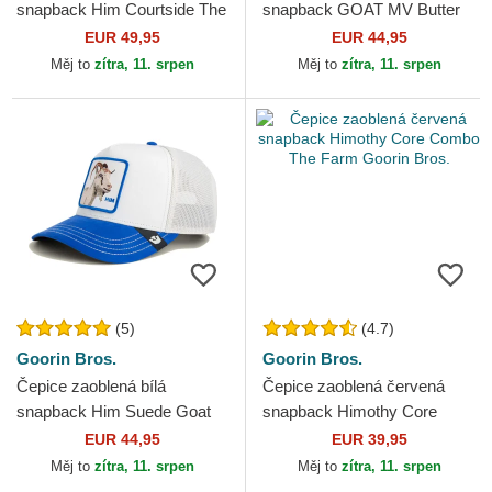
snapback Him Courtside The
snapback GOAT MV Butter
Farm Goorin Bros.
The Farm MVP The Farm
EUR 49,95
EUR 44,95
Goorin Bros.
Měj to
zítra, 11. srpen
Měj to
zítra, 11. srpen
(5)
(4.7)
Goorin Bros.
Goorin Bros.
Čepice zaoblená bílá
Čepice zaoblená červená
snapback Him Suede Goat
snapback Himothy Core
Suede Truckers The Farm
Combo The Farm Goorin
EUR 44,95
EUR 39,95
Goorin Bros.
Bros.
Měj to
zítra, 11. srpen
Měj to
zítra, 11. srpen