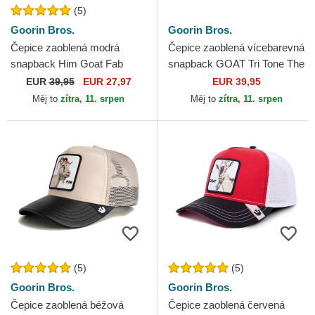
(5)
Goorin Bros.
Goorin Bros.
Čepice zaoblená modrá
Čepice zaoblená vícebarevná
snapback Him Goat Fab
snapback GOAT Tri Tone The
Farm The Farm Goorin Bros.
Farm Goorin Bros.
EUR
39,95
EUR 27,97
EUR 39,95
Měj to
zítra, 11. srpen
Měj to
zítra, 11. srpen
(5)
(5)
Goorin Bros.
Goorin Bros.
Čepice zaoblená béžová
Čepice zaoblená červená