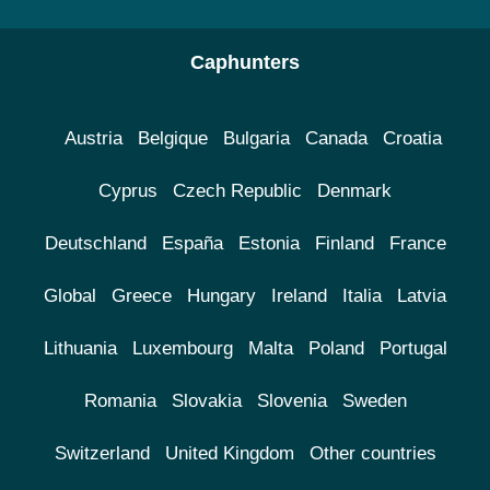
Caphunters
Austria
Belgique
Bulgaria
Canada
Croatia
Cyprus
Czech Republic
Denmark
Deutschland
España
Estonia
Finland
France
Global
Greece
Hungary
Ireland
Italia
Latvia
Lithuania
Luxembourg
Malta
Poland
Portugal
Romania
Slovakia
Slovenia
Sweden
Switzerland
United Kingdom
Other countries