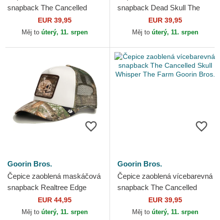
snapback The Cancelled
snapback Dead Skull The
Skull Grit The Farm Goorin
Farm Goorin Bros.
EUR 39,95
EUR 39,95
Bros.
Měj to
úterý, 11. srpen
Měj to
úterý, 11. srpen
Goorin Bros.
Goorin Bros.
Čepice zaoblená maskáčová
Čepice zaoblená vícebarevná
snapback Realtree Edge
snapback The Cancelled
Cancelled Skull The Farm
Skull Whisper The Farm
EUR 44,95
EUR 39,95
Goorin Bros.
Goorin Bros.
Měj to
úterý, 11. srpen
Měj to
úterý, 11. srpen