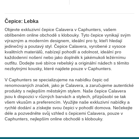
Čepice: Lebka
Objevte exkluzivní čepice Calavera v Caphunters, vašem
oblíbeném online obchodě s klobouky. Tyto čepice vynikají svým
výrazným a moderním designem, ideální pro ty, kteří hledají
jedinečný a poutavý styl. Čepice Calavera, vyrobené z vysoce
kvalitních materiálů, nabízejí pohodlí a odolnost, ideální pro
každodenní nošení nebo jako doplněk k jakémukoli ležérnímu
outfitu. Dodejte své sbírce rebelský a originální nádech s těmito
nezbytnými kousky, které najdete pouze v Caphunters.
V Caphunters se specializujeme na nabídku čepic od
renomovaných značek, jako je Calavera, a zaručujeme autentické
produkty s nejlepším městským stylem. Naše čepice Calavera
jsou k dispozici v různých barvách a stylech, přizpůsobí se tak
všem vkusům a preferencím. Využijte naše exkluzivní nabídky a
rychlé dodání a získejte svou čepici v pohodlí domova. Nečekejte
déle a pozvedněte svůj vzhled s čepicemi Calavera, pouze v
Caphunters, nejlepším online obchodě s klobouky.