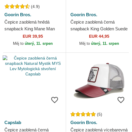
(4.9)
Goorin Bros.
Goorin Bros.
Čepice zaoblená hnědá
Čepice zaoblená černá
snapback King Mane Man
snapback King Golden Suede
The Farm Goorin Bros.
The Farm Goorin Bros.
EUR 39,95
EUR 44,95
Měj to
úterý, 11. srpen
Měj to
úterý, 11. srpen
(5)
Capslab
Goorin Bros.
Čepice zaoblená černá
Čepice zaoblená vícebarevná