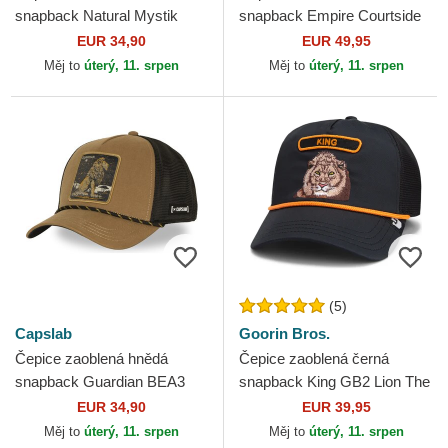
snapback Natural Mystik
snapback Empire Courtside
MYS Lev Mytologická
The Farm Goorin Bros.
EUR 34,90
EUR 49,95
stvoření Capslab
Měj to
úterý, 11. srpen
Měj to
úterý, 11. srpen
(5)
Capslab
Goorin Bros.
Čepice zaoblená hnědá
Čepice zaoblená černá
snapback Guardian BEA3
snapback King GB2 Lion The
LIOB Lev Mytologická
Rocker The Farm Goorin
EUR 34,90
EUR 39,95
stvoření Capslab
Bros.
Měj to
úterý, 11. srpen
Měj to
úterý, 11. srpen