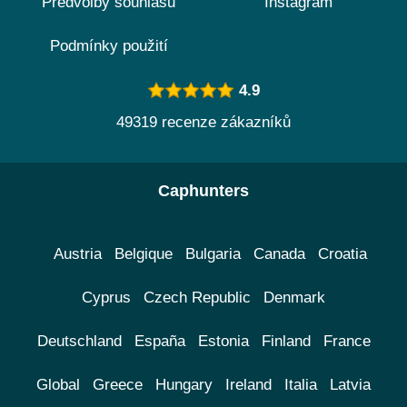
Předvolby souhlasu
Instagram
Podmínky použití
4.9
49319 recenze zákazníků
Caphunters
Austria
Belgique
Bulgaria
Canada
Croatia
Cyprus
Czech Republic
Denmark
Deutschland
España
Estonia
Finland
France
Global
Greece
Hungary
Ireland
Italia
Latvia