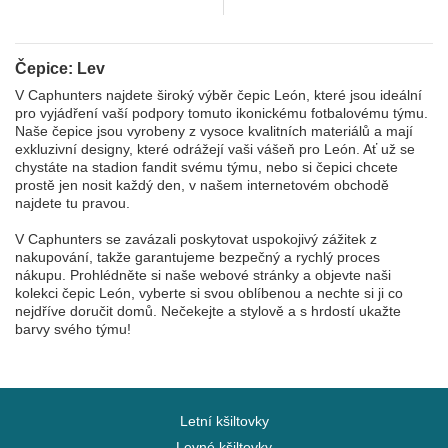
Čepice: Lev
V Caphunters najdete široký výběr čepic León, které jsou ideální
pro vyjádření vaší podpory tomuto ikonickému fotbalovému týmu.
Naše čepice jsou vyrobeny z vysoce kvalitních materiálů a mají
exkluzivní designy, které odrážejí vaši vášeň pro León. Ať už se
chystáte na stadion fandit svému týmu, nebo si čepici chcete
prostě jen nosit každý den, v našem internetovém obchodě
najdete tu pravou.
V Caphunters se zavázali poskytovat uspokojivý zážitek z
nakupování, takže garantujeme bezpečný a rychlý proces
nákupu. Prohlédněte si naše webové stránky a objevte naši
kolekci čepic León, vyberte si svou oblíbenou a nechte si ji co
nejdříve doručit domů. Nečekejte a stylově a s hrdostí ukažte
barvy svého týmu!
Letní kšiltovky
Levné kšiltovky