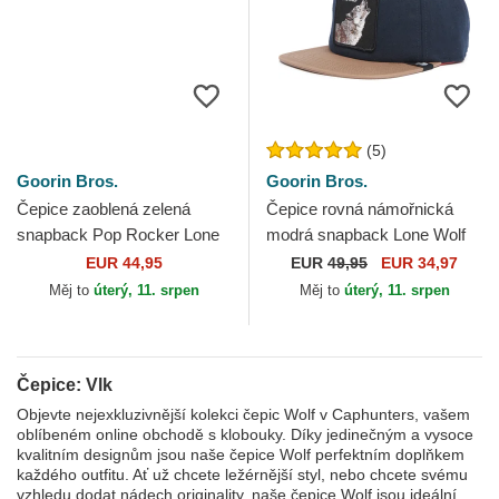
(5)
Goorin Bros.
Goorin Bros.
Čepice zaoblená zelená
Čepice rovná námořnická
snapback Pop Rocker Lone
modrá snapback Lone Wolf
Wolf The Farm Goorin Bros.
One Pack The Farm Flats
EUR 44,95
EUR
49,95
EUR 34,97
The Farm Goorin Bros.
Měj to
úterý, 11. srpen
Měj to
úterý, 11. srpen
Čepice: Vlk
Objevte nejexkluzivnější kolekci čepic Wolf v Caphunters, vašem
oblíbeném online obchodě s klobouky. Díky jedinečným a vysoce
kvalitním designům jsou naše čepice Wolf perfektním doplňkem
každého outfitu. Ať už chcete ležérnější styl, nebo chcete svému
vzhledu dodat nádech originality, naše čepice Wolf jsou ideální