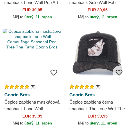
snapback Lone Wolf Pop Art
snapback Solo Wolf Fab
2 The Farm Goorin Bros.
Farm The Farm Goorin Bros.
EUR 39,95
EUR 39,95
Měj to
úterý, 11. srpen
Měj to
úterý, 11. srpen
(5)
(5)
Goorin Bros.
Goorin Bros.
Čepice zaoblená maskáčová
Čepice zaoblená černá
snapback Lone Wolf
snapback The Lone Wolf The
Camouflage Seasonal Real
Farm Goorin Bros.
EUR 39,95
EUR 39,95
Tree The Farm Goorin Bros.
Měj to
úterý, 11. srpen
Měj to
úterý, 11. srpen