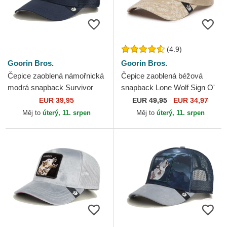
(4.9)
Goorin Bros.
Goorin Bros.
Čepice zaoblená námořnická
Čepice zaoblená béžová
modrá snapback Survivor
snapback Lone Wolf Sign O'
The Farm Goorin Bros.
The Times The Farm Paisley
EUR 39,95
EUR
49,95
EUR 34,97
The Farm Goorin Bros.
Měj to
úterý, 11. srpen
Měj to
úterý, 11. srpen