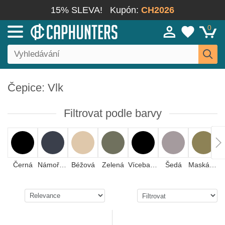
15% SLEVA!
Kupón:
CH2026
0
Čepice: Vlk
Filtrovat podle barvy
Černá
Námořnická modrá
Béžová
Zelená
Vícebarevná
Šedá
Maskáčová