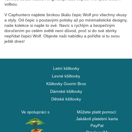
volbou.
V Caphunters najdete širokou škálu čepic Wolf pro všechny vkusy
a styly. Od čepic s poutavými potisky až po minimalistické designy,
naše kolekce si najde to své. Navíc s rychlým a bezpečným
doručením po celém světě není důvod, proč si do své sbírky
nepřidat čepici Wolf. Objevte naši nabídku a pořiďte si tu svou
ještě dnes!
Letní kšiltovky
Levné kšiltovky
Kšiltovky Goorin Bros
Dámské kšiltovky
Dětské kšiltovky
Ve spolupráci s
Můžete platit pomocí:
Jakákoli platební karta
PayPal