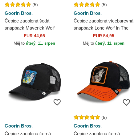
(5)
(5)
Goorin Bros.
Goorin Bros.
Čepice zaoblená šedá
Čepice zaoblená vícebarevná
snapback Maverick Wolf
snapback Lone Wolf In The
Velour The Farm Goorin
Element The Farm Goorin
EUR 44,95
EUR 54,95
Bros.
Bros.
Měj to
úterý, 11. srpen
Měj to
úterý, 11. srpen
(5)
Goorin Bros.
Goorin Bros.
Čepice zaoblená černá
Čepice zaoblená černá