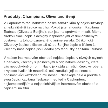
and...
Capslab
Produkty: Champions: Oliver and Benji
V Caphunters rádi nabízíme našim zákazníkům ty nejexkluzivnější
a nejkvalitnější čepice na trhu. Pokud jste fanouškem Kapitána
Tsubase (Olivera a Benjiho), pak jste na správném místě. Máme
širokou škálu čepic s designy inspirovanými vašimi oblíbenými
postavami z tohoto uznávaného anime seriálu. Od ikonické
Oliverovy čepice s číslem 10 až po Benjiho čepici s číslem 1,
všechny naše čepice jsou ideální pro fanoušky Kapitána Tsubase.
V našem internetovém obchodě najdete čepice v různých stylech
a barvách, všechny s jedinečnými a originálními designy, které
vás nepochybně ohromí. Navíc je každá z našich čepic vyrobena
z vysoce kvalitních materiálů, což zaručuje její odolnost a
odolnost vůči každodennímu nošení. Nečekejte déle a pořiďte si
svou čepici Kapitána Tsubase hned teď v Caphunters,
nejkompletnějším a nejspolehlivějším internetovém obchodě s
čepicemi na trhu.