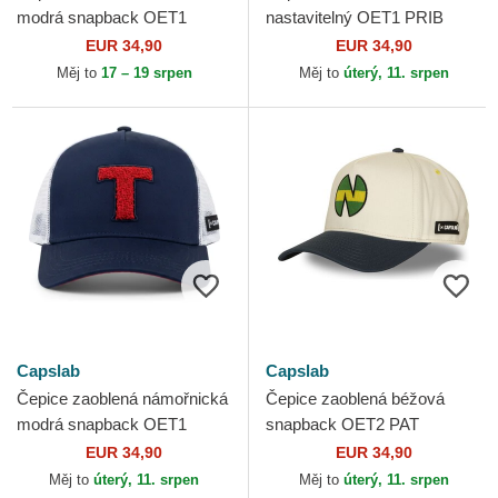
modrá snapback OET1
nastavitelný OET1 PRIB
LANB Mark Lenders
Campeones: Oliver Kahn
EUR 34,90
EUR 34,90
Champions: Oliver and Benji
Champions: Oliver and...
Měj to
17 – 19 srpen
Měj to
úterý, 11. srpen
Capslab
Capslab
Capslab
Čepice zaoblená námořnická
Čepice zaoblená béžová
modrá snapback OET1
snapback OET2 PAT
LAN2B Campeones: Oliver
Campeones: Oliver Atom
EUR 34,90
EUR 34,90
Atom Champions: Oliver
Champions: Oliver and Benji
Měj to
úterý, 11. srpen
Měj to
úterý, 11. srpen