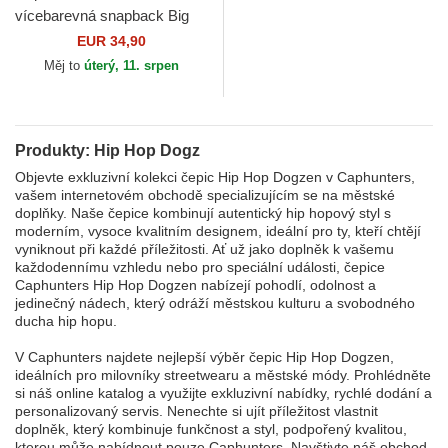
vícebarevná snapback Big
Boy BIGB Hip Hop Dogz
EUR 34,90
Capslab
Měj to
úterý, 11. srpen
Produkty: Hip Hop Dogz
Objevte exkluzivní kolekci čepic Hip Hop Dogzen v Caphunters,
vašem internetovém obchodě specializujícím se na městské
doplňky. Naše čepice kombinují autentický hip hopový styl s
moderním, vysoce kvalitním designem, ideální pro ty, kteří chtějí
vyniknout při každé příležitosti. Ať už jako doplněk k vašemu
každodennímu vzhledu nebo pro speciální události, čepice
Caphunters Hip Hop Dogzen nabízejí pohodlí, odolnost a
jedinečný nádech, který odráží městskou kulturu a svobodného
ducha hip hopu.
V Caphunters najdete nejlepší výběr čepic Hip Hop Dogzen,
ideálních pro milovníky streetwearu a městské módy. Prohlédněte
si náš online katalog a využijte exkluzivní nabídky, rychlé dodání a
personalizovaný servis. Nenechte si ujít příležitost vlastnit
doplněk, který kombinuje funkčnost a styl, podpořený kvalitou,
kterou může nabídnout pouze Caphunters. Navštivte náš obchod