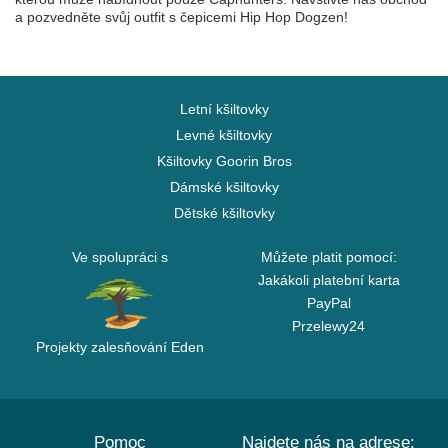
a pozvedněte svůj outfit s čepicemi Hip Hop Dogzen!
Letní kšiltovky
Levné kšiltovky
Kšiltovky Goorin Bros
Dámské kšiltovky
Dětské kšiltovky
Ve spolupráci s
Můžete platit pomocí:
Jakákoli platební karta
PayPal
Przelewy24
Projekty zalesňování Eden
Pomoc
Najdete nás na adrese: