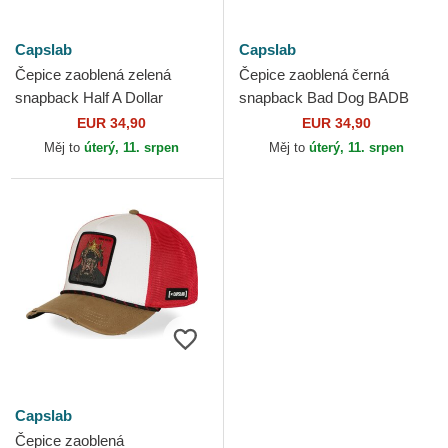
Capslab
Capslab
Čepice zaoblená zelená
Čepice zaoblená černá
snapback Half A Dollar
snapback Bad Dog BADB
HALFB Hip Hop Dogz
Hip Hop Dogz Capslab
EUR 34,90
EUR 34,90
Capslab
Měj to
úterý, 11. srpen
Měj to
úterý, 11. srpen
Capslab
Čepice zaoblená