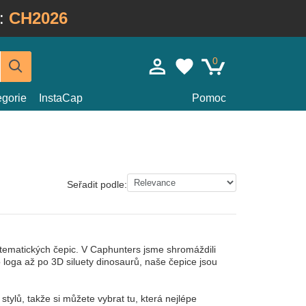
:
CH2026
0
egorie
InstaCap
Pomoc
Seřadit podle:
 tematických čepic. V Caphunters jsme shromáždili
 loga až po 3D siluety dinosaurů, naše čepice jsou
stylů, takže si můžete vybrat tu, která nejlépe