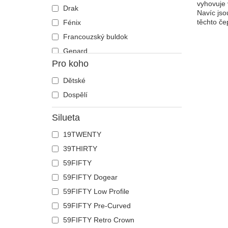
vyhovuje 
Drak
Navíc jso
těchto če
Fénix
Francouzský buldok
Gepard
Pro koho
Had
Havran
Dětské
Holub
Dospělí
Hroch
Silueta
Humr
19TWENTY
Jednorožec
39THIRTY
Jelen
59FIFTY
Ještěrka
59FIFTY Dogear
Kachna
59FIFTY Low Profile
Kočka
59FIFTY Pre-Curved
Kohout
59FIFTY Retro Crown
Kojot