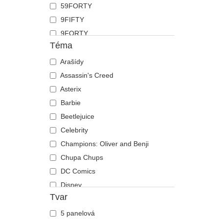
59FORTY
Koza
9FIFTY
Krab
9FORTY
Kráva
Téma
9FORTY APEX
Krokodýl
9FORTY M-Crown
Arašídy
Kůň
9SEVENTY
Assassin's Creed
Kuřátko
9TWENTY
Asterix
Labradorský retrívr
A Frame
Barbie
Lebka
Casual Classic
Beetlejuice
Lev
E Frame
Celebrity
Liška
Open Back
Champions: Oliver and Benji
Los
Runner
Chupa Chups
Lvice
The 90s
DC Comics
Medvěd
The Ball
Disney
Motýl
Tvar
The Retro
Dragon Ball
Mravenec
The Snap
Fast & Furious
Myš
5 panelová