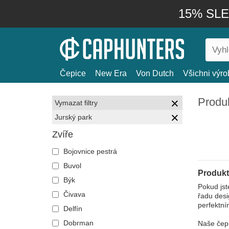
15% SLEV
Čepice
New Era
Von Dutch
Všichni výro
Produk
Vymazat filtry
Jurský park
Zvíře
Bojovnice pestrá
Buvol
Produkt
Býk
Pokud jst
Čivava
řadu desi
perfektn
Delfín
Dobrman
Naše čepi