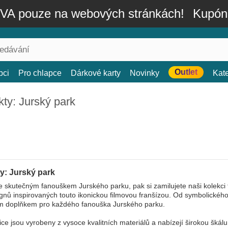
A pouze na webových stránkách!
Kupón
Outlet
bci
Pro chlapce
Dárkové karty
Novinky
Kat
ty: Jurský park
y: Jurský park
e skutečným fanouškem Jurského parku, pak si zamilujete naši kolekci
gnů inspirovaných touto ikonickou filmovou franšízou. Od symbolického
ím doplňkem pro každého fanouška Jurského parku.
ce jsou vyrobeny z vysoce kvalitních materiálů a nabízejí širokou škálu 