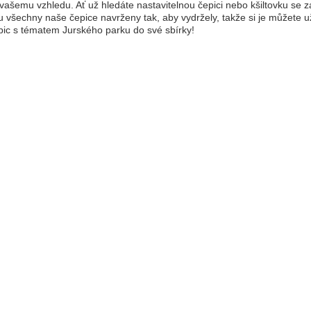
vašemu vzhledu. Ať už hledáte nastavitelnou čepici nebo kšiltovku se
u všechny naše čepice navrženy tak, aby vydržely, takže si je můžete už
pic s tématem Jurského parku do své sbírky!