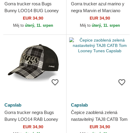
Gorra trucker rosa Bugs
Gorra trucker azul marino y
Bunny LOO14 BUG Looney
negra Marvin el Marciano
Tunes de Capslab
LOO14 MAR Looney Tunes
EUR 34,90
EUR 34,90
de Capslab
Měj to
úterý, 11. srpen
Měj to
úterý, 11. srpen
Capslab
Capslab
Gorra trucker negra Bugs
Čepice zaoblená zelená
Bunny LOO14 RAB Looney
nastavitelný TAJ8 CATB Tom
Tunes de Capslab
Looney Tunes Capslab
EUR 34,90
EUR 34,90