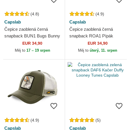
(4.8)
(4.9)
Capslab
Capslab
Čepice zaoblená černá
Čepice zaoblená černá
snapback BUN1 Bugs Bunny
snapback ROA1 Pípák
Looney Tunes Capslab
Looney Tunes Capslab
EUR 34,90
EUR 34,90
Měj to
17 – 19 srpen
Měj to
úterý, 11. srpen
(4.9)
(5)
Capslab
Capslab