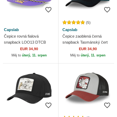
(5)
Capslab
Capslab
Čepice rovná fialová
Čepice zaoblená černá
snapback LOO13 DTCB
snapback Tasmánský čert
Kojot Looney Tunes Capslab
Looney Tunes Capslab
EUR 34,90
EUR 34,90
Měj to
úterý, 11. srpen
Měj to
úterý, 11. srpen