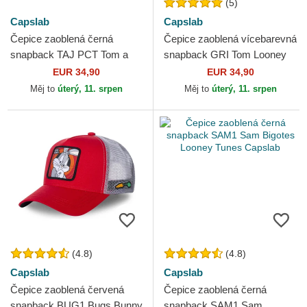
(5)
Capslab
Capslab
Čepice zaoblená černá
Čepice zaoblená vícebarevná
snapback TAJ PCT Tom a
snapback GRI Tom Looney
Jerry Looney Tunes Capslab
Tunes Capslab
EUR 34,90
EUR 34,90
Měj to
úterý, 11. srpen
Měj to
úterý, 11. srpen
(4.8)
(4.8)
Capslab
Capslab
Čepice zaoblená červená
Čepice zaoblená černá
snapback BUG1 Bugs Bunny
snapback SAM1 Sam