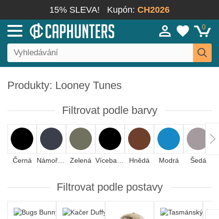
15% SLEVA!
Kupón:
CH2026
0
Produkty: Looney Tunes
Filtrovat podle barvy
Černá
Námořnická modrá
Zelená
Vícebarevná
Hnědá
Modrá
Šedá
Č
Filtrovat podle postavy