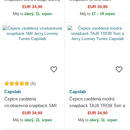
Looney Tunes Capslab
Bigotes Looney Tunes
EUR 34,90
EUR 34,90
Capslab
Měj to
úterý, 11. srpen
Měj to
17 – 19 srpen
(5)
Capslab
Capslab
Čepice zaoblená
Čepice zaoblená modrá
vícebarevná snapback SMI
snapback TAJ8 TROB Tom a
Jerry Looney Tunes Capslab
Jerry Looney Tunes Capslab
EUR 34,90
EUR 34,90
Měj to
úterý, 11. srpen
Měj to
úterý, 11. srpen