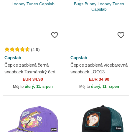
(4.9)
Capslab
Capslab
Čepice zaoblená černá
Čepice zaoblená vícebarevná
snapback Tasmánský čert
snapback LOO13
Looney Tunes Capslab
PCSWUDB Bugs Bunny
EUR 34,90
EUR 34,90
Looney Tunes Capslab
Měj to
úterý, 11. srpen
Měj to
úterý, 11. srpen