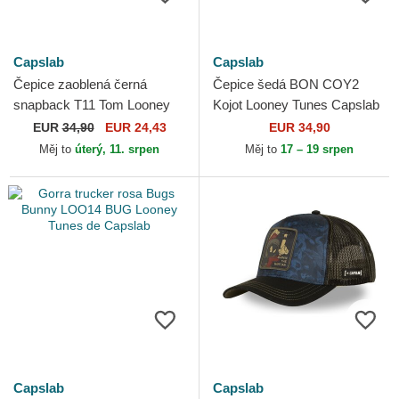
Capslab
Capslab
Čepice zaoblená černá
Čepice šedá BON COY2
snapback T11 Tom Looney
Kojot Looney Tunes Capslab
Tunes Capslab
EUR
34,90
EUR 24,43
EUR 34,90
Měj to
úterý, 11. srpen
Měj to
17 – 19 srpen
Capslab
Capslab