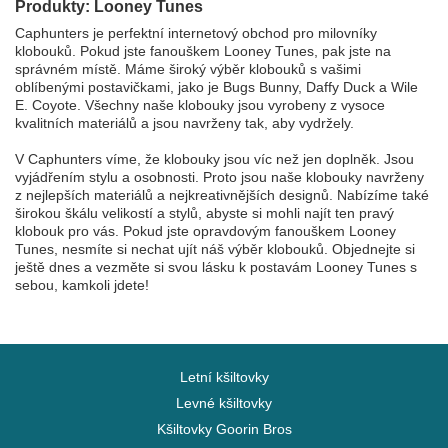
Produkty: Looney Tunes
Caphunters je perfektní internetový obchod pro milovníky
klobouků. Pokud jste fanouškem Looney Tunes, pak jste na
správném místě. Máme široký výběr klobouků s vašimi
oblíbenými postavičkami, jako je Bugs Bunny, Daffy Duck a Wile
E. Coyote. Všechny naše klobouky jsou vyrobeny z vysoce
kvalitních materiálů a jsou navrženy tak, aby vydržely.
V Caphunters víme, že klobouky jsou víc než jen doplněk. Jsou
vyjádřením stylu a osobnosti. Proto jsou naše klobouky navrženy
z nejlepších materiálů a nejkreativnějších designů. Nabízíme také
širokou škálu velikostí a stylů, abyste si mohli najít ten pravý
klobouk pro vás. Pokud jste opravdovým fanouškem Looney
Tunes, nesmíte si nechat ujít náš výběr klobouků. Objednejte si
ještě dnes a vezměte si svou lásku k postavám Looney Tunes s
sebou, kamkoli jdete!
Letní kšiltovky
Levné kšiltovky
Kšiltovky Goorin Bros