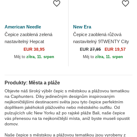
American Needle
New Era
Čepice zaoblená zelená
Čepice zaoblená růžová
nastavitelný Hepcat
nastavitelný 9TWENTY City
Huntington Beach American
Los Angeles New Era
EUR 38,95
EUR
27,95
EUR 19,57
Needle
Měj to
zítra, 11. srpen
Měj to
zítra, 11. srpen
Produkty: Města a pláže
Objevte náš široký výběr čepic s městskou a plážovou tematikou
na Caphunters. Díky jedinečným designům inspirovaným
nejikoničtějšími destinacemi světa jsou tyto čepice perfektním
doplňkem jakéhokoli plážového nebo městského outfitu. Od
pulzujících ulic New Yorku až po rajské pláže Bali, naše čepice
vás přenesou na ta nejikoničtější místa, aniž byste museli opustit
domov.
Naše čepice s městskou a plážovou tematikou jsou vyrobeny z