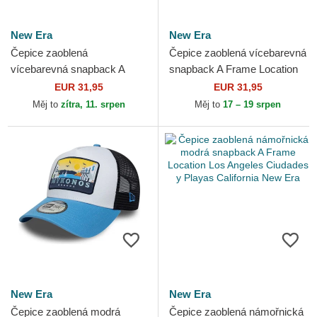
New Era
New Era
Čepice zaoblená
Čepice zaoblená vícebarevná
vícebarevná snapback A
snapback A Frame Location
Frame Location Patch Costa
Patch Portofino New Era
EUR 31,95
EUR 31,95
Brava New Era
Měj to
zítra, 11. srpen
Měj to
17 – 19 srpen
New Era
New Era
Čepice zaoblená modrá
Čepice zaoblená námořnická