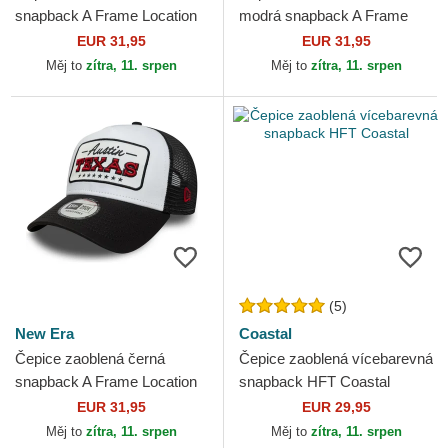
snapback A Frame Location
modrá snapback A Frame
Patch Mykonos New Era
Location Los Angeles
EUR 31,95
EUR 31,95
Ciudades y Playas...
Měj to
zítra, 11. srpen
Měj to
zítra, 11. srpen
(5)
New Era
Coastal
Čepice zaoblená černá
Čepice zaoblená vícebarevná
snapback A Frame Location
snapback HFT Coastal
Austin Ciudades y Playas
EUR 31,95
EUR 29,95
Texas New Era
Měj to
zítra, 11. srpen
Měj to
zítra, 11. srpen