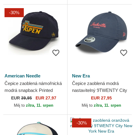
-30%
American Needle
New Era
Čepice zaoblená námořnická
Čepice zaoblená modrá
modrá snapback Printed
nastavitelný 9TWENTY City
Cord American Needle
Nashville New Era
EUR
39,95
EUR 27,97
EUR 27,95
Měj to
zítra, 11. srpen
Měj to
zítra, 11. srpen
-30%