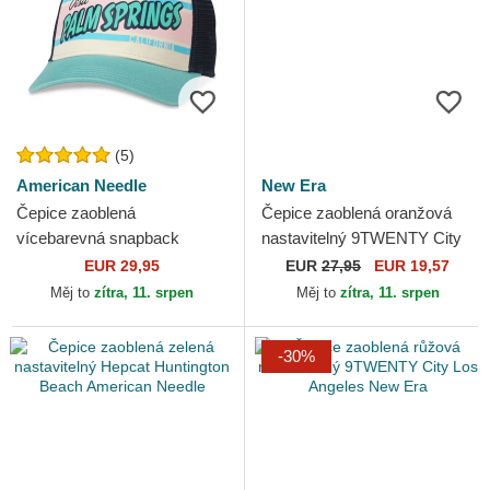
(5)
American Needle
New Era
Čepice zaoblená
Čepice zaoblená oranžová
vícebarevná snapback
nastavitelný 9TWENTY City
California Sinclair American
New York New Era
EUR 29,95
EUR
27,95
EUR 19,57
Needle
Měj to
zítra, 11. srpen
Měj to
zítra, 11. srpen
-30%