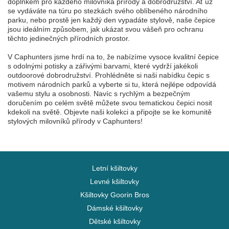
doplňkem pro každého milovníka přírody a dobrodružství. Ať už
se vydáváte na túru po stezkách svého oblíbeného národního
parku, nebo prostě jen každý den vypadáte stylově, naše čepice
jsou ideálním způsobem, jak ukázat svou vášeň pro ochranu
těchto jedinečných přírodních prostor.
V Caphunters jsme hrdí na to, že nabízíme vysoce kvalitní čepice
s odolnými potisky a zářivými barvami, které vydrží jakékoli
outdoorové dobrodružství. Prohlédněte si naši nabídku čepic s
motivem národních parků a vyberte si tu, která nejlépe odpovídá
vašemu stylu a osobnosti. Navíc s rychlým a bezpečným
doručením po celém světě můžete svou tematickou čepici nosit
kdekoli na světě. Objevte naši kolekci a připojte se ke komunitě
stylových milovníků přírody v Caphunters!
Letní kšiltovky
Levné kšiltovky
Kšiltovky Goorin Bros
Dámské kšiltovky
Dětské kšiltovky