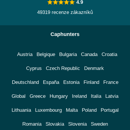
4.9
49319 recenze zákazníků
Caphunters
Austria
Belgique
Bulgaria
Canada
Croatia
Cyprus
Czech Republic
Denmark
Deutschland
España
Estonia
Finland
France
Global
Greece
Hungary
Ireland
Italia
Latvia
Lithuania
Luxembourg
Malta
Poland
Portugal
Romania
Slovakia
Slovenia
Sweden