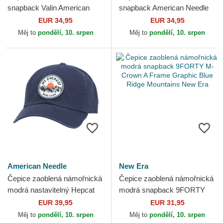
snapback Valin American
snapback American Needle
Needle
EUR 34,95
EUR 34,95
Měj to
pondělí, 10. srpen
Měj to
pondělí, 10. srpen
American Needle
New Era
Čepice zaoblená námořnická
Čepice zaoblená námořnická
modrá nastavitelný Hepcat
modrá snapback 9FORTY
American Needle
M-Crown A Frame Graphic
EUR 39,95
EUR 31,95
Blue Ridge Mountains New...
Měj to
pondělí, 10. srpen
Měj to
pondělí, 10. srpen