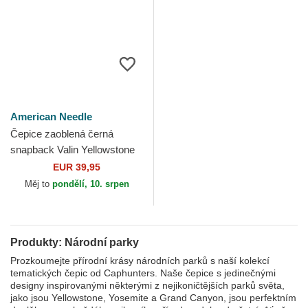
American Needle
Čepice zaoblená černá
snapback Valin Yellowstone
National Park American
EUR 39,95
Needle
Měj to
pondělí, 10. srpen
Produkty: Národní parky
Prozkoumejte přírodní krásy národních parků s naší kolekcí
tematických čepic od Caphunters. Naše čepice s jedinečnými
designy inspirovanými některými z nejikoničtějších parků světa,
jako jsou Yellowstone, Yosemite a Grand Canyon, jsou perfektním