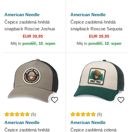
American Needle
American Needle
Čepice zaoblená hnědá
Čepice zaoblená hnědá
snapback Roscoe Joshua
snapback Roscoe Sequoia
Tree National Park American
National Park American
EUR 39,95
EUR 39,95
Needle
Needle
Měj to
pondělí, 10. srpen
Měj to
pondělí, 10. srpen
(5)
(5)
American Needle
American Needle
Čepice zaoblená hnědá
Čepice zaoblená zelená