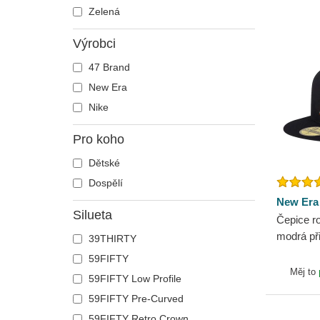
Zelená
Výrobci
47 Brand
New Era
Nike
Pro koho
Dětské
Dospělí
New Era
Silueta
Čepice r
modrá př
39THIRTY
Perf Bos
59FIFTY
New Era
Měj to
59FIFTY Low Profile
59FIFTY Pre-Curved
59FIFTY Retro Crown