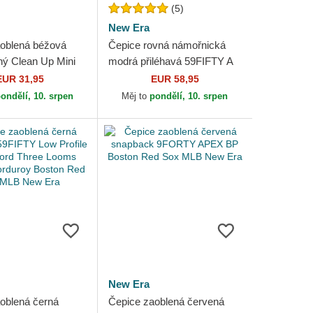
(5)
New Era
oblená béžová
Čepice rovná námořnická
lný Clean Up Mini
modrá přiléhavá 59FIFTY A
ede Visor Boston
Frame Championship Side
EUR 31,95
EUR 58,95
MLB 47 Brand
Flag Boston Red Sox MLB...
ondělí, 10. srpen
Měj to
pondělí, 10. srpen
New Era
oblená černá
Čepice zaoblená červená