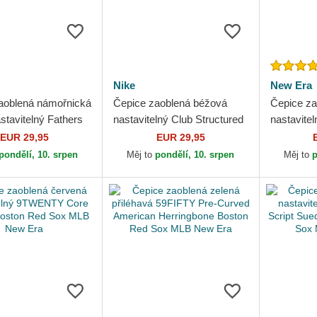
Nike
New Era
aoblená námořnická
Čepice zaoblená béžová
Čepice za
stavitelný Fathers
nastavitelný Club Structured
nastavit
 Unstructured
Uv Poly Ripstop Boston Red
Classic B
EUR 29,95
EUR 29,95
otton Boston...
Sox MLB Nike
MLB New
pondělí, 10. srpen
Měj to
pondělí, 10. srpen
Měj to
p