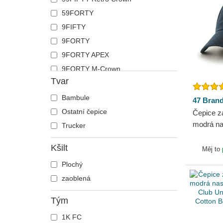
59FORTY
9FIFTY
9FORTY
9FORTY APEX
9FORTY M-Crown
Tvar
9TWENTY
Bambule
47 Bran
Ostatní čepice
Čepice z
modrá na
Trucker
Red Sox
Kšilt
Měj to
Plochý
zaoblená
Tým
1K FC