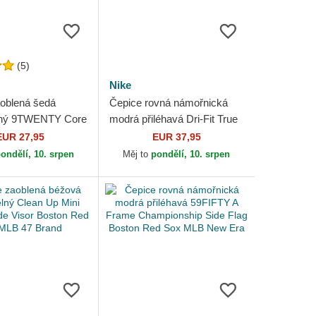
(5)
Nike
oblená šedá
Čepice rovná námořnická
elný 9TWENTY Core
modrá přiléhavá Dri-Fit True
oston Red Sox
Structured Round Bill Boston
EUR 27,95
EUR 37,95
 Era
Red Sox MLB Nike
ondělí, 10. srpen
Měj to
pondělí, 10. srpen