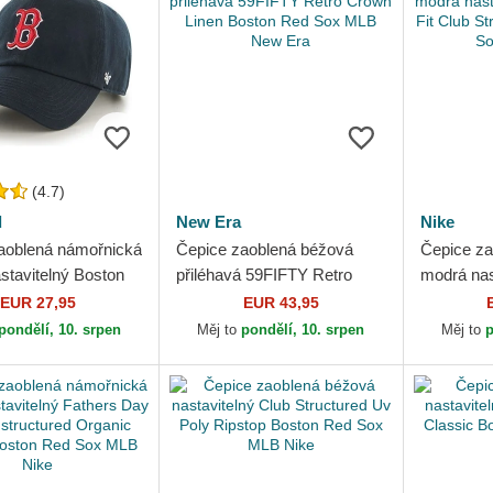
(4.7)
d
New Era
Nike
aoblená námořnická
Čepice zaoblená béžová
Čepice za
stavitelný Boston
přiléhavá 59FIFTY Retro
modrá nast
 MLB 47 Brand
Crown Linen Boston Red
Dri-Fit Cl
EUR 27,95
EUR 43,95
Sox MLB New Era
Boston Re
pondělí, 10. srpen
Měj to
pondělí, 10. srpen
Měj to
p