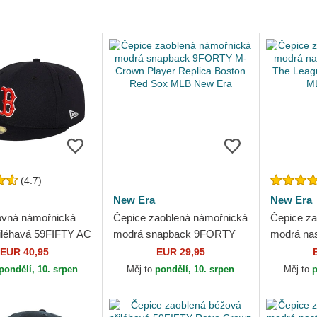
(4.7)
New Era
New Era
ovná námořnická
Čepice zaoblená námořnická
Čepice za
iléhavá 59FIFTY AC
modrá snapback 9FORTY
modrá na
ton Red Sox MLB
M-Crown Player Replica
The Leag
EUR 40,95
EUR 29,95
Boston Red Sox MLB New
MLB New
pondělí, 10. srpen
Měj to
pondělí, 10. srpen
Měj to
p
Era