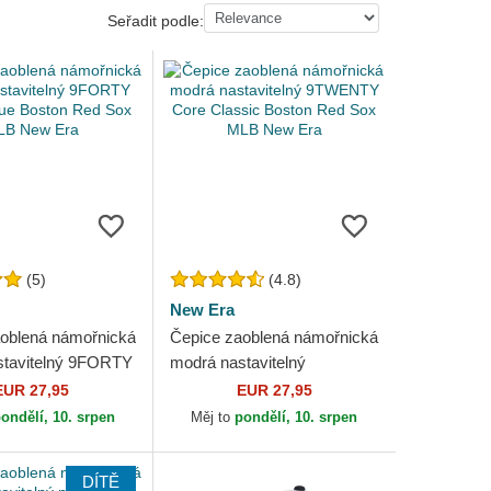
Seřadit podle:
(5)
(4.8)
New Era
oblená námořnická
Čepice zaoblená námořnická
stavitelný 9FORTY
modrá nastavitelný
ue Boston Red Sox
9TWENTY Core Classic
EUR 27,95
EUR 27,95
 Era
Boston Red Sox MLB New
ondělí, 10. srpen
Měj to
pondělí, 10. srpen
Era
DÍTĚ