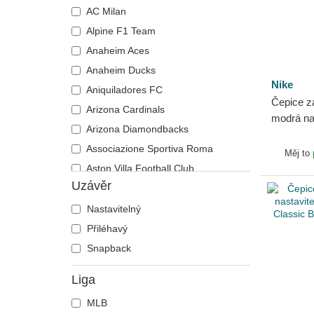
AC Milan
Alpine F1 Team
Anaheim Aces
Anaheim Ducks
Nike
Aniquiladores FC
Čepice z
Arizona Cardinals
modrá na
Arizona Diamondbacks
Day Club
Associazione Sportiva Roma
Organic C
Měj to
Aston Villa Football Club
Uzávěr
Atlanta Braves
Atlanta Falcons
Nastavitelný
Atlanta Hawks
Přiléhavý
Boston Bruins
Snapback
Boston Celtics
Liga
Boston Red Sox
MLB
Brooklyn Nets