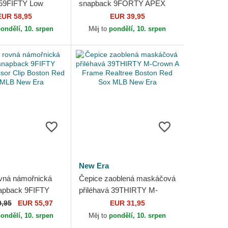
 59FIFTY Low
snapback 9FORTY APEX
oral Cord Three
BP Boston Red Sox MLB
EUR 58,95
EUR 39,95
nted Corduroy...
New Era
ondělí, 10. srpen
Měj to
pondělí, 10. srpen
New Era
vná námořnická
Čepice zaoblená maskáčová
apback 9FIFTY
přiléhavá 39THIRTY M-
Visor Clip Boston
Crown A Frame Realtree
9,95
EUR 55,97
EUR 31,95
MLB New Era
Boston Red Sox MLB New
ondělí, 10. srpen
Měj to
pondělí, 10. srpen
Era