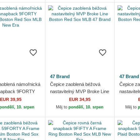
47 Brand
47 Brand
aoblená námořnická
Čepice zaoblená béžová
Čepice za
napback 9FORTY
nastavitelný MVP Broke Line
nastavite
 Boston Red Sox
Boston Red Sox MLB 47
Windham 
EUR 39,95
EUR 34,95
 Era
Brand
MLB 47 B
pondělí, 10. srpen
Měj to
pondělí, 10. srpen
Měj to
p