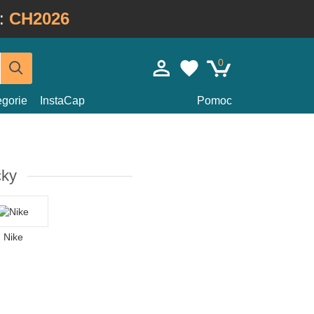
:
CH2026
0
egorie
InstaCap
Pomoc
čky
Nike