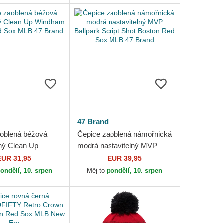
47 Brand
oblená béžová
Čepice zaoblená námořnická
lný Clean Up
modrá nastavitelný MVP
Boston Red Sox
Ballpark Script Shot Boston
EUR 31,95
EUR 39,95
rand
Red Sox MLB 47 Brand
ondělí, 10. srpen
Měj to
pondělí, 10. srpen