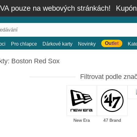
A pouze na webových stránkách!
Kupón
Outlet
bci
Pro chlapce
Dárkové karty
Novinky
Kat
kty: Boston Red Sox
Filtrovat podle zna
New Era
47 Brand