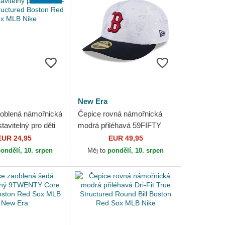
New Era
oblená námořnická
Čepice rovná námořnická
avitelný pro děti
modrá přiléhavá 59FIFTY
ub Structured
Day Low Profile Boston Red
EUR 24,95
EUR 49,95
d Sox MLB...
Sox MLB New Era
ondělí, 10. srpen
Měj to
pondělí, 10. srpen