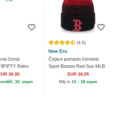
(4.5)
New Era
vná černá
Čepice pompón červená
 9FIFTY Retro
Sport Boston Red Sox MLB
id Boston Red Sox
New Era
EUR 36,95
EUR 36,95
 Era
ondělí, 10. srpen
Měj to
14 – 18 srpen