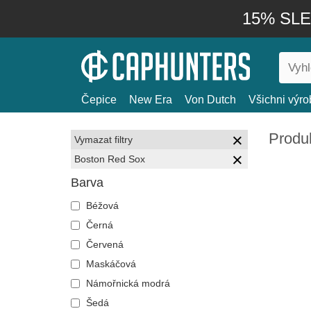
15% SLEV
Čepice
New Era
Von Dutch
Všichni výro
Produ
Vymazat filtry
Boston Red Sox
Barva
Béžová
Černá
Červená
Maskáčová
Námořnická modrá
Šedá