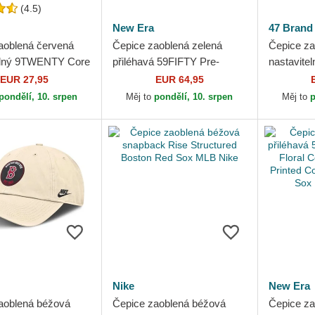
(4.5)
New Era
47 Brand
aoblená červená
Čepice zaoblená zelená
Čepice za
elný 9TWENTY Core
přiléhavá 59FIFTY Pre-
nastavite
Boston Red Sox
Curved American
Script Su
EUR 27,95
EUR 64,95
 Era
Herringbone Boston Red
Red Sox 
pondělí, 10. srpen
Měj to
pondělí, 10. srpen
Měj to
p
Sox MLB New Era
Nike
New Era
aoblená béžová
Čepice zaoblená béžová
Čepice za