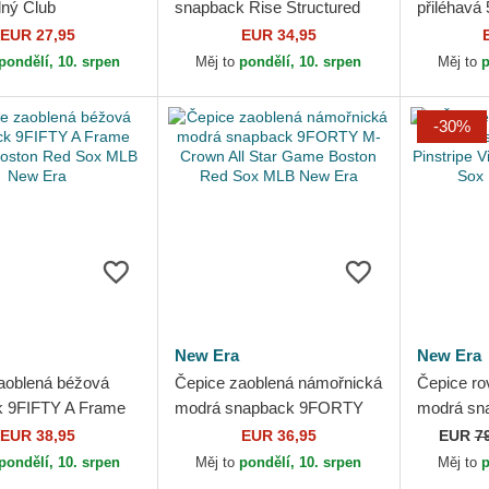
lný Club
snapback Rise Structured
přiléhavá
ured Organic Cotton
Boston Red Sox MLB Nike
Profile Fl
EUR 27,95
EUR 34,95
Red Sox MLB Nike
Looms Pri
pondělí, 10. srpen
Měj to
pondělí, 10. srpen
Měj to
p
-30%
New Era
New Era
aoblená béžová
Čepice zaoblená námořnická
Čepice ro
k 9FIFTY A Frame
modrá snapback 9FORTY
modrá sn
Boston Red Sox
M-Crown All Star Game
Pinstripe 
EUR 38,95
EUR 36,95
EUR
7
 Era
Boston Red Sox MLB New
Red Sox 
pondělí, 10. srpen
Měj to
pondělí, 10. srpen
Měj to
p
Era