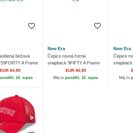
New Era
New Era
aoblená béžová
Čepice rovná černá
Čepice ro
á 59FORTY A Frame
snapback 9FIFTY A Frame
snapback
lm Boston Red Sox
Ring Boston Red Sox MLB
Crown Pla
EUR 64,95
EUR 40,95
 Era
New Era
MLB New
pondělí, 10. srpen
Měj to
pondělí, 10. srpen
Měj to
p