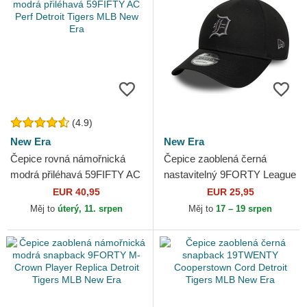
(4.9)
New Era
New Era
Čepice rovná námořnická
Čepice zaoblená černá
modrá přiléhavá 59FIFTY AC
nastavitelný 9FORTY League
Perf Detroit Tigers MLB New
Essential Detroit Tigers MLB
EUR 40,95
EUR 25,95
Era
New Era
Měj to
úterý, 11. srpen
Měj to
17 – 19 srpen