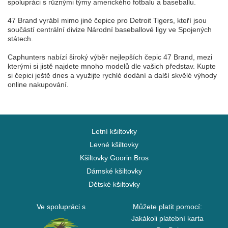
spolupráci s různými týmy amerického fotbalu a baseballu.
47 Brand vyrábí mimo jiné čepice pro Detroit Tigers, kteří jsou
součástí centrální divize Národní baseballové ligy ve Spojených
státech.
Caphunters nabízí široký výběr nejlepších čepic 47 Brand, mezi
kterými si jistě najdete mnoho modelů dle vašich představ. Kupte
si čepici ještě dnes a využijte rychlé dodání a další skvělé výhody
online nakupování.
Letní kšiltovky
Levné kšiltovky
Kšiltovky Goorin Bros
Dámské kšiltovky
Dětské kšiltovky
Ve spolupráci s
Můžete platit pomocí:
Jakákoli platební karta