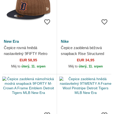
New Era
Nike
Čepice rovná hnědá
Čepice zaoblená béžová
nastavitelný 9FIFTY Retro
snapback Rise Structured
Crown Wool Pinstripe Detroit
Detroit Tigers MLB Nike
EUR 58,95
EUR 34,95
Tigers MLB New Era
Měj to
úterý, 11. srpen
Měj to
úterý, 11. srpen