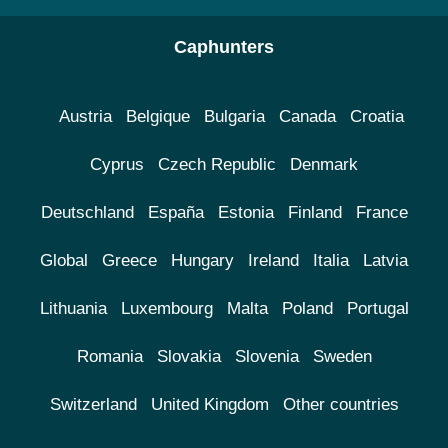
Caphunters
Austria
Belgique
Bulgaria
Canada
Croatia
Cyprus
Czech Republic
Denmark
Deutschland
España
Estonia
Finland
France
Global
Greece
Hungary
Ireland
Italia
Latvia
Lithuania
Luxembourg
Malta
Poland
Portugal
Romania
Slovakia
Slovenia
Sweden
Switzerland
United Kingdom
Other countries