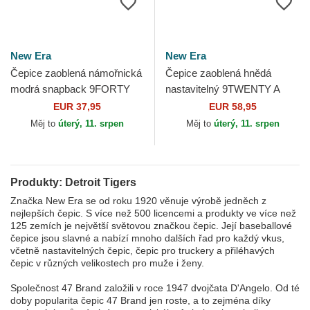
New Era
New Era
Čepice zaoblená námořnická
Čepice zaoblená hnědá
modrá snapback 9FORTY
nastavitelný 9TWENTY A
M-Crown A Frame Emblem
Frame Wool Pinstripe Detroit
EUR 37,95
EUR 58,95
Detroit Tigers MLB New Era
Tigers MLB New Era
Měj to
úterý, 11. srpen
Měj to
úterý, 11. srpen
Produkty: Detroit Tigers
Značka New Era se od roku 1920 věnuje výrobě jedněch z
nejlepších čepic. S více než 500 licencemi a produkty ve více než
125 zemích je největší světovou značkou čepic. Její baseballové
čepice jsou slavné a nabízí mnoho dalších řad pro každý vkus,
včetně nastavitelných čepic, čepic pro truckery a přiléhavých
čepic v různých velikostech pro muže i ženy.
Společnost 47 Brand založili v roce 1947 dvojčata D'Angelo. Od té
doby popularita čepic 47 Brand jen roste, a to zejména díky