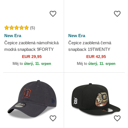
(5)
New Era
New Era
Čepice zaoblená námořnická
Čepice zaoblená černá
modrá snapback 9FORTY
snapback 19TWENTY
M-Crown Player Replica
Cooperstown Cord Detroit
EUR 29,95
EUR 42,95
Detroit Tigers MLB New Era
Tigers MLB New Era
Měj to
úterý, 11. srpen
Měj to
úterý, 11. srpen