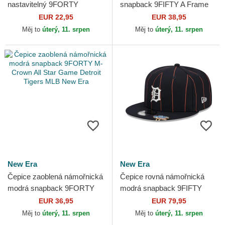
nastavitelný 9FORTY
snapback 9FIFTY A Frame
Flawless Mesh Detroit Tigers
Classic Detroit Tigers MLB
EUR 22,95
EUR 38,95
MLB New Era
New Era
Měj to
úterý, 11. srpen
Měj to
úterý, 11. srpen
New Era
New Era
Čepice zaoblená námořnická
Čepice rovná námořnická
modrá snapback 9FORTY
modrá snapback 9FIFTY
M-Crown All Star Game
Pinstripe Visor Clip Detroit
EUR 36,95
EUR 79,95
Detroit Tigers MLB New Era
Tigers MLB New Era
Měj to
úterý, 11. srpen
Měj to
úterý, 11. srpen