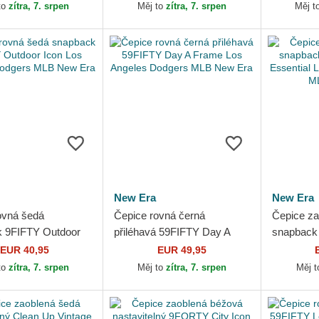
 MLB New Era
Dodgers MLB New Era
MLB New
to
zítra, 7. srpen
Měj to
zítra, 7. srpen
Měj t
New Era
New Era
ovná šedá
Čepice rovná černá
Čepice za
 9FIFTY Outdoor
přiléhavá 59FIFTY Day A
snapback
 Angeles Dodgers
Frame Los Angeles Dodgers
Essential
EUR 40,95
EUR 49,95
 Era
MLB New Era
Dodgers 
to
zítra, 7. srpen
Měj to
zítra, 7. srpen
Měj 