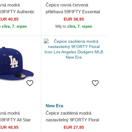
vná modrá
Čepice rovná červená
 59FIFTY Authentic
přiléhavá 59FIFTY Essential
Game Los Angeles
Los Angeles Dodgers MLB
EUR 40,95
EUR 38,95
MLB New Era
New Era
o
zítra, 7. srpen
Měj to
zítra, 7. srpen
New Era
vná modrá
Čepice zaoblená modrá
59FIFTY All Star
nastavitelný 9FORTY Floral
 Angeles Dodgers
Icon Los Angeles Dodgers
EUR 48,95
EUR 27,95