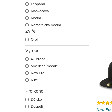
Leopardí
Maskáčová
Modrá
Námořnická modrá
Zvíře
Oranžová
Růžová
Orel
Šedá
Výrobci
Vícebarevná
47 Brand
Zelená
American Needle
Žlutá
New Era
Nike
Pro koho
Dětské
Dospělí
New Era