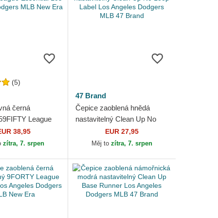
(5)
47 Brand
vná černá
Čepice zaoblená hnědá
 59FIFTY League
nastavitelný Clean Up No
 Los Angeles
Loop Label Los Angeles
EUR 38,95
EUR 27,95
MLB New Era
Dodgers MLB 47 Brand
o
zítra, 7. srpen
Měj to
zítra, 7. srpen