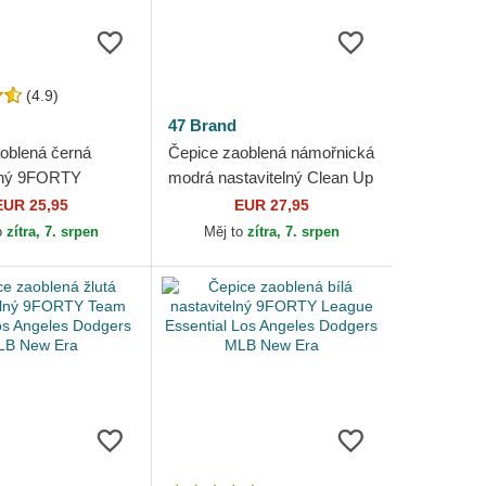
(4.9)
47 Brand
oblená černá
Čepice zaoblená námořnická
elný 9FORTY
modrá nastavitelný Clean Up
sential Los
Base Runner Los Angeles
EUR 25,95
EUR 27,95
Dodgers MLB New
Dodgers MLB 47 Brand
o
zítra, 7. srpen
Měj to
zítra, 7. srpen