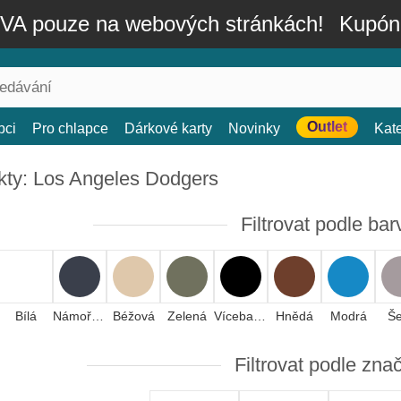
A pouze na webových stránkách!
Kupón
Outlet
bci
Pro chlapce
Dárkové karty
Novinky
Kat
kty: Los Angeles Dodgers
Filtrovat podle bar
Bílá
Námořnická modrá
Béžová
Zelená
Vícebarevná
Hnědá
Modrá
Š
Filtrovat podle zna