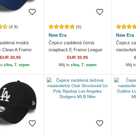
(4.9)
(5)
New Era
New Era
aoblená modrá
Čepice zaoblená černá
Čepice za
 Clean A Frame
snapback E Frame League
nastavit
les Dodgers MLB
Essential Los Angeles
League Es
EUR 30,95
EUR 30,95
Dodgers MLB New Era
Angeles 
to
zítra, 7. srpen
Měj to
zítra, 7. srpen
Měj t
Era