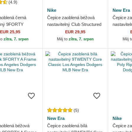
(4.9)
Nike
New Era
aoblená černá
Čepice zaoblená béžová
Čepice za
elný 9FORTY
nastavitelný Club Structured
nastavit
l Los Angeles
Uv Poly Ripstop Los Angeles
Outline L
EUR 25,95
EUR 29,95
 MLB New Era
Dodgers MLB Nike
MLB New
to
zítra, 7. srpen
Měj to
zítra, 7. srpen
Měj 
(5)
New Era
Nike
aoblená béžová
Čepice zaoblená bílá
Čepice za