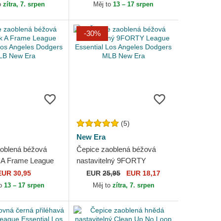
 Era
MLB New Era
o
zítra, 7. srpen
Měj to
13 – 17 srpen
-30%
(5)
New Era
oblená béžová
Čepice zaoblená béžová
 A Frame League
nastavitelný 9FORTY
 Los Angeles
League Essential Los
EUR 30,95
EUR
25,95
EUR 18,17
MLB New Era
Angeles Dodgers MLB New
to
13 – 17 srpen
Měj to
zítra, 7. srpen
Era