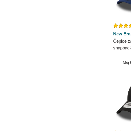
Cleveland Browns
Cleveland Cavaliers
Cleveland Cubs
Dallas Cowboys
New Era
Dallas Mavericks
Čepice z
Denver Broncos
snapback
Denver Nuggets
Los Ange
New Era
Detroit Pistons
Měj 
Detroit Red Wings
Detroit Tigers
Ducati Motor
Durham Bulls
El Barrio
FC Barcelona
Florida Panthers
Golden State Warriors