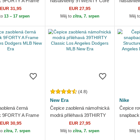
k 9FORTY A Frame
nastavitelný 9TWENTY Core
nastavitel
os Angeles Dodgers
Classic Los Angeles
UV Poly R
EUR 31,95
EUR 27,95
 Era
Dodgers MLB New Era
Angeles 
to
13 – 17 srpen
Měj to
zítra, 7. srpen
Měj t
(4.8)
New Era
Nike
aoblená černá
Čepice zaoblená námořnická
Čepice ro
k 9FORTY A Frame
modrá přiléhavá 39THIRTY
snapback 
les Dodgers MLB
Classic Los Angeles
Structured
EUR 30,95
EUR 27,95
Dodgers MLB New Era
Angeles 
to
zítra, 7. srpen
Měj to
zítra, 7. srpen
Měj t