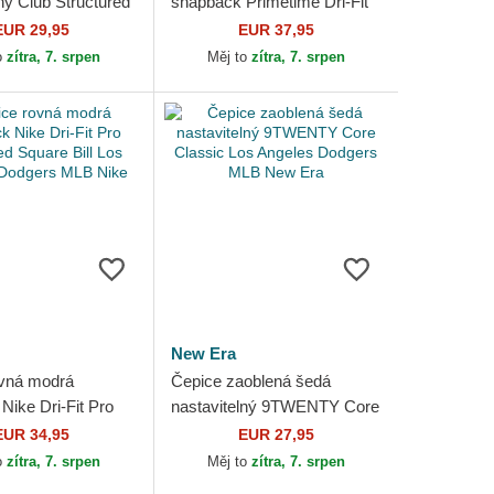
ný Club Structured
snapback Primetime Dri-Fit
ipstop Los
Rise Structured Los Angeles
EUR 29,95
EUR 37,95
Dodgers MLB Nike
Dodgers MLB Nike
o
zítra, 7. srpen
Měj to
zítra, 7. srpen
New Era
vná modrá
Čepice zaoblená šedá
Nike Dri-Fit Pro
nastavitelný 9TWENTY Core
 Square Bill Los
Classic Los Angeles
EUR 34,95
EUR 27,95
Dodgers MLB Nike
Dodgers MLB New Era
o
zítra, 7. srpen
Měj to
zítra, 7. srpen