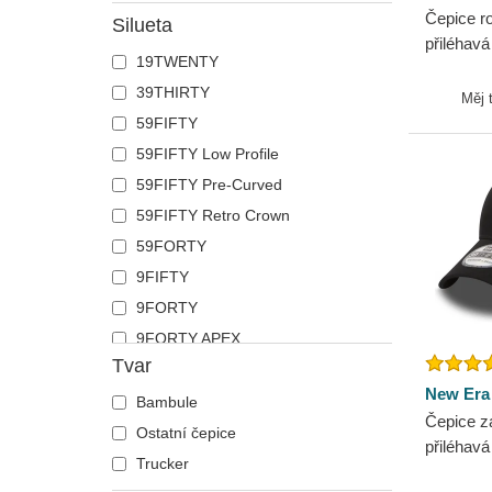
Čepice r
Silueta
přiléhav
19TWENTY
Los Ange
39THIRTY
New Era
Měj 
59FIFTY
59FIFTY Low Profile
59FIFTY Pre-Curved
59FIFTY Retro Crown
59FORTY
9FIFTY
9FORTY
9FORTY APEX
Tvar
9FORTY M-Crown
New Era
9SEVENTY
Bambule
Čepice z
9TWENTY
Ostatní čepice
přiléhav
A Frame
Trucker
Essentia