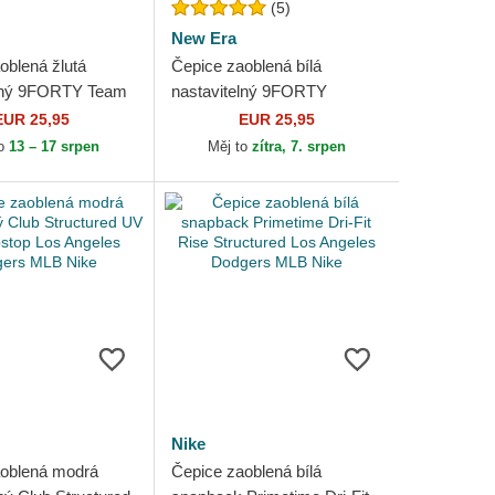
(5)
New Era
oblená žlutá
Čepice zaoblená bílá
elný 9FORTY Team
nastavitelný 9FORTY
os Angeles Dodgers
League Essential Los
EUR 25,95
EUR 25,95
 Era
Angeles Dodgers MLB New
to
13 – 17 srpen
Měj to
zítra, 7. srpen
Era
Nike
oblená modrá
Čepice zaoblená bílá