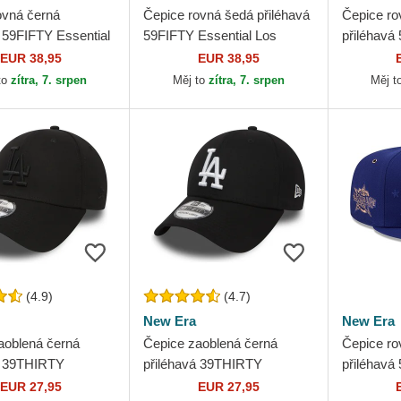
ovná černá
Čepice rovná šedá přiléhavá
Čepice ro
á 59FIFTY Essential
59FIFTY Essential Los
přiléhavá
les Dodgers MLB
Angeles Dodgers MLB New
On Field 
EUR 38,95
EUR 38,95
Era
Dodgers 
to
zítra, 7. srpen
Měj to
zítra, 7. srpen
Měj t
(4.9)
(4.7)
New Era
New Era
aoblená černá
Čepice zaoblená černá
Čepice ro
á 39THIRTY
přiléhavá 39THIRTY
přiléhavá 
l Los Angeles
Essential Los Angeles
Game Los
EUR 27,95
EUR 27,95