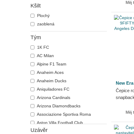
E Frame
Dodgers
Měj 
Kšilt
Runner
Plochý
zaoblená
Tým
1K FC
AC Milan
Alpine F1 Team
Anaheim Aces
Anaheim Ducks
New Era
Aniquiladores FC
Čepice r
snapback
Arizona Cardinals
Icon Los
Arizona Diamondbacks
MLB New
Měj 
Associazione Sportiva Roma
Aston Villa Football Club
Uzávěr
Atlanta Braves