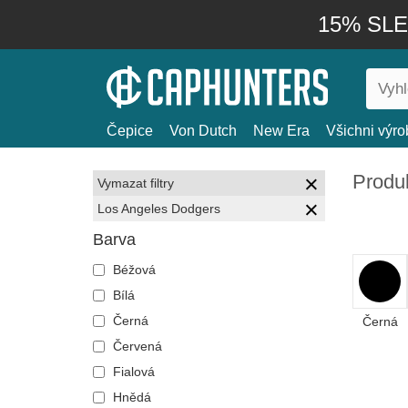
15% SLEV
Čepice
Von Dutch
New Era
Všichni výro
Produ
Vymazat filtry
Los Angeles Dodgers
Barva
Béžová
Bílá
Černá
Černá
Červená
Fialová
Hnědá