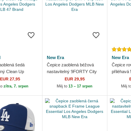
d
New Era
New Era
aoblená šedá
Čepice zaoblená béžová
Čepice ro
elný Clean Up
nastavitelný 9FORTY City
přiléhavá
Navy Los Angeles
Icon Los Angeles Dodgers
Essential
EUR 27,95
EUR 29,95
 MLB 47 Brand
MLB New Era
Dodgers 
to
zítra, 7. srpen
Měj to
13 – 17 srpen
Měj t