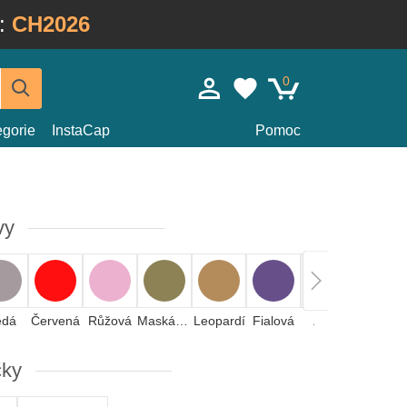
:
CH2026
0
egorie
InstaCap
Pomoc
vy
edá
Červená
Růžová
Maskáčová
Leopardí
Fialová
Žlutá
Oranžová
čky