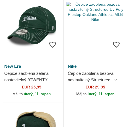
New Era
Nike
Čepice zaoblená zelená
Čepice zaoblená béžová
nastavitelný 9TWENTY
nastavitelný Structured Uv
Contrast Stitch Oakland
Poly Ripstop Oakland
EUR 25,95
EUR 29,95
Athletics MLB New Era
Athletics MLB Nike
Měj to
úterý, 11. srpen
Měj to
úterý, 11. srpen