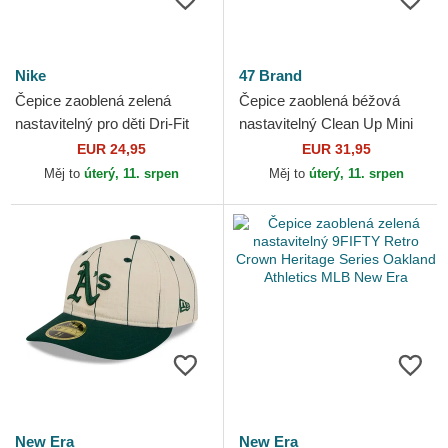
Nike
47 Brand
Čepice zaoblená zelená
Čepice zaoblená béžová
nastavitelný pro děti Dri-Fit
nastavitelný Clean Up Mini
Club Structured Oakland
Script Suede Visor Oakland
EUR 24,95
EUR 31,95
Athletics MLB Nike
Athletics MLB 47 Brand
Měj to
úterý, 11. srpen
Měj to
úterý, 11. srpen
New Era
New Era