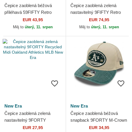
Čepice zaoblená béžová
Čepice zaoblená zelená
přiléhavá 59FIFTY Retro
nastavitelný 9FIFTY Retro
Crown Linen Oakland
Crown Heritage Series
EUR 43,95
EUR 74,95
Athletics MLB New Era
Oakland Athletics MLB New
Měj to
úterý, 11. srpen
Měj to
úterý, 11. srpen
Era
New Era
New Era
Čepice zaoblená zelená
Čepice zaoblená béžová
nastavitelný 9FORTY
snapback 9FORTY M-Crown
Recycled Midi Oakland
A Frame Fray Oakland
EUR 27,95
EUR 34,95