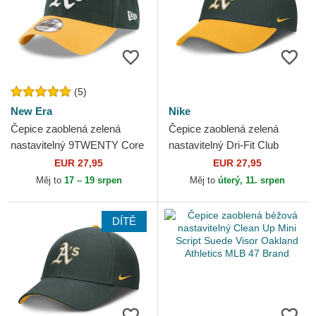
(5)
New Era
Nike
Čepice zaoblená zelená
Čepice zaoblená zelená
nastavitelný 9TWENTY Core
nastavitelný Dri-Fit Club
Classic Oakland Athletics
Structured Oakland Athletics
EUR 27,95
EUR 27,95
MLB New Era
MLB Nike
Měj to
17 – 19 srpen
Měj to
úterý, 11. srpen
DÍTĚ