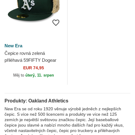
New Era
Čepice rovná zelená
přiléhavá 59FIFTY Dogear
World Series Oakland
EUR 74,95
Athletics MLB New Era
Měj to
úterý, 11. srpen
Produkty: Oakland Athletics
New Era se od roku 1920 věnuje výrobě jedněch z nejlepších
čepic. S více než 500 licencemi a produkty ve více než 125
zemích je největší světovou značkou čepic. Její baseballové
čepice jsou slavné a nabízí mnoho dalších řad pro každý vkus,
včetně nastavitelných čepic, čepic pro truckery a přiléhavých