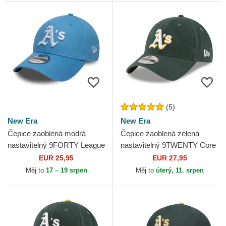
(5)
New Era
New Era
Čepice zaoblená modrá
Čepice zaoblená zelená
nastavitelný 9FORTY League
nastavitelný 9TWENTY Core
Essential Oakland Athletics
Classic Oakland Athletics
EUR 25,95
EUR 27,95
MLB New Era
MLB New Era
Měj to
17 – 19 srpen
Měj to
úterý, 11. srpen