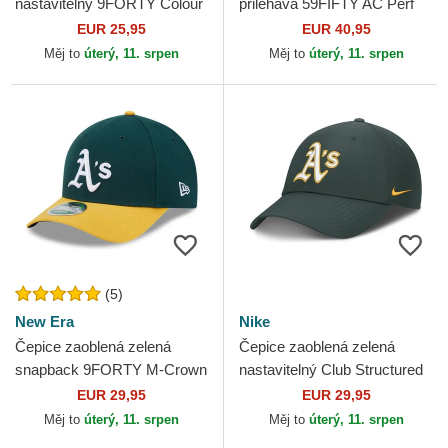
nastavitelný 9FORTY Colour
přiléhavá 59FIFTY AC Perf
Block Oakland Athletics MLB
Oakland Athletics MLB New
EUR 25,95
EUR 40,95
New Era
Era
Měj to
úterý, 11. srpen
Měj to
úterý, 11. srpen
(5)
New Era
Nike
Čepice zaoblená zelená
Čepice zaoblená zelená
snapback 9FORTY M-Crown
nastavitelný Club Structured
Player Replica Oakland
UV Poly Ripstop Oakland
EUR 29,95
EUR 29,95
Athletics MLB New Era
Athletics MLB Nike
Měj to
úterý, 11. srpen
Měj to
úterý, 11. srpen