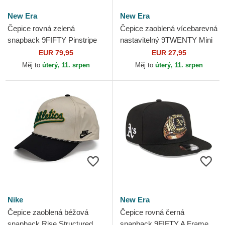
New Era
New Era
Čepice rovná zelená
Čepice zaoblená vícebarevná
snapback 9FIFTY Pinstripe
nastavitelný 9TWENTY Mini
Visor Clip Oakland Athletics
Washed Contrast Oakland
EUR 79,95
EUR 27,95
MLB New Era
Athletics MLB New Era
Měj to
úterý, 11. srpen
Měj to
úterý, 11. srpen
Nike
New Era
Čepice zaoblená béžová
Čepice rovná černá
snapback Rise Structured
snapback 9FIFTY A Frame