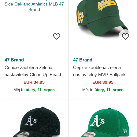
47 Brand
47 Brand
Čepice zaoblená zelená
Čepice zaoblená zelená
nastavitelný Clean Up Beach
nastavitelný MVP Ballpark
Side Oakland Athletics MLB
Script Shot Oakland Athletics
EUR 34,95
EUR 39,95
47 Brand
MLB 47 Brand
Měj to
úterý, 11. srpen
Měj to
úterý, 11. srpen