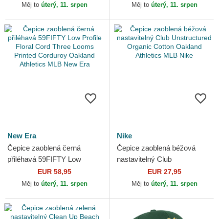
Athletics MLB New Era
Athletics MLB New Era
Měj to
úterý, 11. srpen
Měj to
úterý, 11. srpen
New Era
Nike
Čepice zaoblená černá
Čepice zaoblená béžová
přiléhavá 59FIFTY Low
nastavitelný Club
Profile Floral Cord Three
Unstructured Organic Cotton
EUR 58,95
EUR 27,95
Looms Printed Corduroy...
Oakland Athletics MLB Nike
Měj to
úterý, 11. srpen
Měj to
úterý, 11. srpen