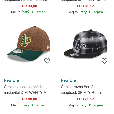
Oakland Athletics MLB Nike
Ring Oakland Athletics MLB
EUR 34,95
EUR 40,95
New Era
Měj to
úterý, 11. srpen
Měj to
úterý, 11. srpen
New Era
New Era
Čepice zaoblená hnědá
Čepice rovná černá
nastavitelný 9TWENTY A
snapback 9FIFTY Retro
Frame Wool Pinstripe
Crown Plaid Oakland
EUR 58,95
EUR 36,95
Oakland Athletics MLB New
Athletics MLB New Era
Měj to
úterý, 11. srpen
Měj to
úterý, 11. srpen
Era