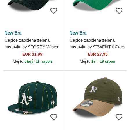
New Era
New Era
Čepice zaoblená zelená
Čepice zaoblená zelená
nastavitelný 9FORTY Winter
nastavitelný 9TWENTY Core
Borg Oakland Athletics MLB
Classic Oakland Athletics
EUR 31,95
EUR 27,95
New Era
MLB New Era
Měj to
úterý, 11. srpen
Měj to
17 – 19 srpen