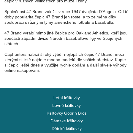
čepic v různých velikostech pro muže i ženy.
Společnost 47 Brand založili v roce 1947 dvojčata D'Angelo. Od té
doby popularita čepic 47 Brand jen roste, a to zejména díky
spolupráci s různými týmy amerického fotbalu a baseballu.
47 Brand vyrábí mimo jiné čepice pro Oakland Athletics, kteří jsou
součástí západní divize Národní baseballové ligy ve Spojených
státech.
Caphunters nabízí široký výběr nejlepších čepic 47 Brand, mezi
kterými si jistě najdete mnoho modelů dle vašich představ. Kupte
si čepici ještě dnes a využijte rychlé dodání a další skvělé výhody
online nakupování.
Letní kšiltovky
Levné kšiltovky
Kšiltovky Goorin Bros
Dámské kšiltovky
Dětské kšiltovky