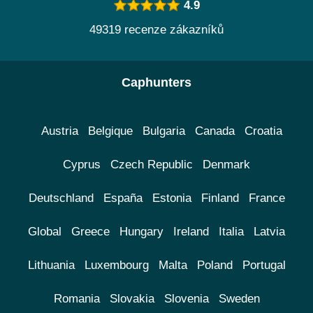
4.9
49319 recenze zákazníků
Caphunters
Austria
Belgique
Bulgaria
Canada
Croatia
Cyprus
Czech Republic
Denmark
Deutschland
España
Estonia
Finland
France
Global
Greece
Hungary
Ireland
Italia
Latvia
Lithuania
Luxembourg
Malta
Poland
Portugal
Romania
Slovakia
Slovenia
Sweden