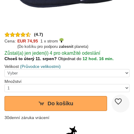
(4.7)
Cena:
EUR 74,95
1 x strom
(Do košíku pro podporu
zalesnit
planeta)
Zůstal(a) jen jeden(i) 4 pro okamžité odeslání
Chceš to úterý 11. srpen?
Objednat do
12 hod. 16 min.
Velikost
(Průvodce velikostmi)
Množství
Do košíku
30denní záruka vrácení