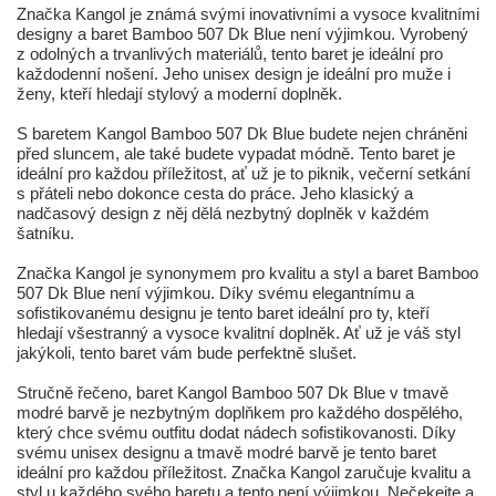
Značka Kangol je známá svými inovativními a vysoce kvalitními
designy a baret Bamboo 507 Dk Blue není výjimkou. Vyrobený
z odolných a trvanlivých materiálů, tento baret je ideální pro
každodenní nošení. Jeho unisex design je ideální pro muže i
ženy, kteří hledají stylový a moderní doplněk.
S baretem Kangol Bamboo 507 Dk Blue budete nejen chráněni
před sluncem, ale také budete vypadat módně. Tento baret je
ideální pro každou příležitost, ať už je to piknik, večerní setkání
s přáteli nebo dokonce cesta do práce. Jeho klasický a
nadčasový design z něj dělá nezbytný doplněk v každém
šatníku.
Značka Kangol je synonymem pro kvalitu a styl a baret Bamboo
507 Dk Blue není výjimkou. Díky svému elegantnímu a
sofistikovanému designu je tento baret ideální pro ty, kteří
hledají všestranný a vysoce kvalitní doplněk. Ať už je váš styl
jakýkoli, tento baret vám bude perfektně slušet.
Stručně řečeno, baret Kangol Bamboo 507 Dk Blue v tmavě
modré barvě je nezbytným doplňkem pro každého dospělého,
který chce svému outfitu dodat nádech sofistikovanosti. Díky
svému unisex designu a tmavě modré barvě je tento baret
ideální pro každou příležitost. Značka Kangol zaručuje kvalitu a
styl u každého svého baretu a tento není výjimkou. Nečekejte a