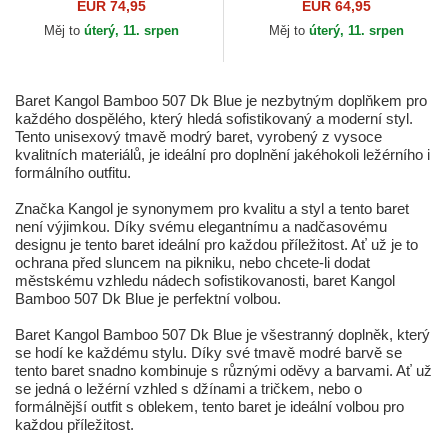
Kangol
EUR 74,95
EUR 64,95
Měj to
úterý, 11. srpen
Měj to
úterý, 11. srpen
Baret Kangol Bamboo 507 Dk Blue je nezbytným doplňkem pro
každého dospělého, který hledá sofistikovaný a moderní styl.
Tento unisexový tmavě modrý baret, vyrobený z vysoce
kvalitních materiálů, je ideální pro doplnění jakéhokoli ležérního i
formálního outfitu.
Značka Kangol je synonymem pro kvalitu a styl a tento baret
není výjimkou. Díky svému elegantnímu a nadčasovému
designu je tento baret ideální pro každou příležitost. Ať už je to
ochrana před sluncem na pikniku, nebo chcete-li dodat
městskému vzhledu nádech sofistikovanosti, baret Kangol
Bamboo 507 Dk Blue je perfektní volbou.
Baret Kangol Bamboo 507 Dk Blue je všestranný doplněk, který
se hodí ke každému stylu. Díky své tmavě modré barvě se
tento baret snadno kombinuje s různými oděvy a barvami. Ať už
se jedná o ležérní vzhled s džínami a tričkem, nebo o
formálnější outfit s oblekem, tento baret je ideální volbou pro
každou příležitost.