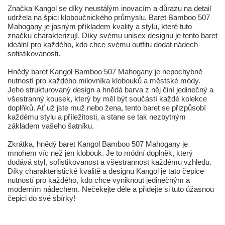
Značka Kangol se díky neustálým inovacím a důrazu na detail
udržela na špici kloboučnického průmyslu. Baret Bamboo 507
Mahogany je jasným příkladem kvality a stylu, které tuto
značku charakterizují. Díky svému unisex designu je tento baret
ideální pro každého, kdo chce svému outfitu dodat nádech
sofistikovanosti.
Hnědý baret Kangol Bamboo 507 Mahogany je nepochybně
nutností pro každého milovníka klobouků a městské módy.
Jeho strukturovaný design a hnědá barva z něj činí jedinečný a
všestranný kousek, který by měl být součástí každé kolekce
doplňků. Ať už jste muž nebo žena, tento baret se přizpůsobí
každému stylu a příležitosti, a stane se tak nezbytným
základem vašeho šatníku.
Zkrátka, hnědý baret Kangol Bamboo 507 Mahogany je
mnohem víc než jen klobouk. Je to módní doplněk, který
dodává styl, sofistikovanost a všestrannost každému vzhledu.
Díky charakteristické kvalitě a designu Kangol je tato čepice
nutností pro každého, kdo chce vyniknout jedinečným a
moderním nádechem. Nečekejte déle a přidejte si tuto úžasnou
čepici do své sbírky!