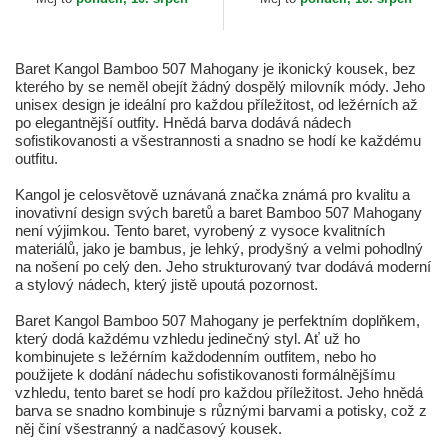
Baret Kangol Bamboo 507 Mahogany je ikonický kousek, bez
kterého by se neměl obejít žádný dospělý milovník módy. Jeho
unisex design je ideální pro každou příležitost, od ležérních až
po elegantnější outfity. Hnědá barva dodává nádech
sofistikovanosti a všestrannosti a snadno se hodí ke každému
outfitu.
Kangol je celosvětově uznávaná značka známá pro kvalitu a
inovativní design svých baretů a baret Bamboo 507 Mahogany
není výjimkou. Tento baret, vyrobený z vysoce kvalitních
materiálů, jako je bambus, je lehký, prodyšný a velmi pohodlný
na nošení po celý den. Jeho strukturovaný tvar dodává moderní
a stylový nádech, který jistě upoutá pozornost.
Baret Kangol Bamboo 507 Mahogany je perfektním doplňkem,
který dodá každému vzhledu jedinečný styl. Ať už ho
kombinujete s ležérním každodenním outfitem, nebo ho
použijete k dodání nádechu sofistikovanosti formálnějšímu
vzhledu, tento baret se hodí pro každou příležitost. Jeho hnědá
barva se snadno kombinuje s různými barvami a potisky, což z
něj činí všestranný a nadčasový kousek.