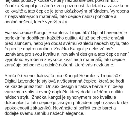
něj dělá poutavý kousek, který nezůstane bez povšimnutí.
Značka Kangol je známá svou pozorností k detailu a závazkem
ke kvalitě a tato čepice je toho ukázkovým příkladem. Vyrobena
z nejkvalitnějších materiálů, tato čepice nabízí pohodlné a
odolné nošení, které vydrží roky.
Fialová čepice Kangol Seamless Tropic 507 Digital Lavender je
perfektním doplňkem každého outfitu. Ať už se chcete chránit
před sluncem, nebo jen dodat svému vzhledu nádech stylu, tato
čepice je chytrou volbou. Značka Kangol je celosvětově
uznávána pro svou kvalitu a inovativní design a tato čepice není
výjimkou. Vyrobena z vysoce kvalitních materiálů, tato čepice
zaručuje pohodlné a odolné nošení, které vás nezklame.
Stručně řečeno, fialová čepice Kangol Seamless Tropic 507
Digital Lavender je stylová a všestranná čepice, která se hodí
ke každé příležitosti. Unisex design a fialová barva z ní dělají
výrazný a sofistikovaný doplněk, který dodá každému outfitu
nádech stylu. Značka Kangol je synonymem pro kvalitu a
dokonalost a tato čepice je jasným příkladem jejího závazku ke
spokojenosti zákazníků. Neváhejte si pořídit tento baret a
dodejte svému šatníku nádech elegance.