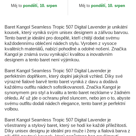
Měj to
pondělí, 10. srpen
Měj to
pondělí, 10. srpen
Baret Kangol Seamless Tropic 507 Digital Lavender je unikátní
kousek, který vyniká svým unisex designem a zářivou barvou.
Tento baret je ideální pro dospělé, kteří chtějí dodat svému
každodennímu oblečení nádech stylu. Vyroben z vysoce
kvalitních materiálů, nabízí pohodlné a odolné nošení. Značka
Kangol je známá svou vynikající kvalitou a inovativním
designem a tento baret není výjimkou.
Baret Kangol Seamless Tropic 507 Digital Lavender je
perfektním doplňkem, který doplní jakýkoli vzhled. Díky své
výrazné fialové barvě tento baret vyniká z davu a dodává
každému outfitu nádech sofistikovanosti. Značka Kangol je
synonymem pro styl a kvalitu a tento baret nezklame v žádném
ohledu. Ať už jde o ochranu před sluncem, nebo jen o to, abyste
svému outfitu dodali nádech elegance, tento baret je perfektní
volbou.
Baret Kangol Seamless Tropic 507 Digital Lavender je
všestranný a stylový baret, který se hodí ke každé příležitosti.
Díky unisex designu je ideální pro muže i ženy a fialová barva z