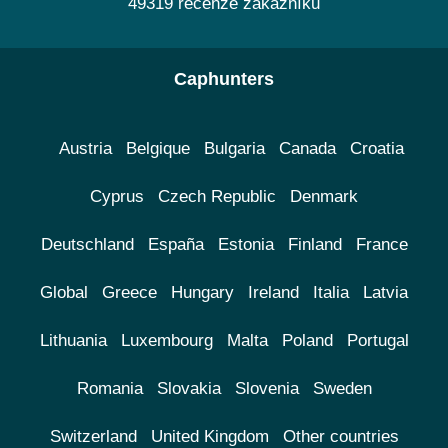
49319 recenze zákazníků
Caphunters
Austria
Belgique
Bulgaria
Canada
Croatia
Cyprus
Czech Republic
Denmark
Deutschland
España
Estonia
Finland
France
Global
Greece
Hungary
Ireland
Italia
Latvia
Lithuania
Luxembourg
Malta
Poland
Portugal
Romania
Slovakia
Slovenia
Sweden
Switzerland
United Kingdom
Other countries