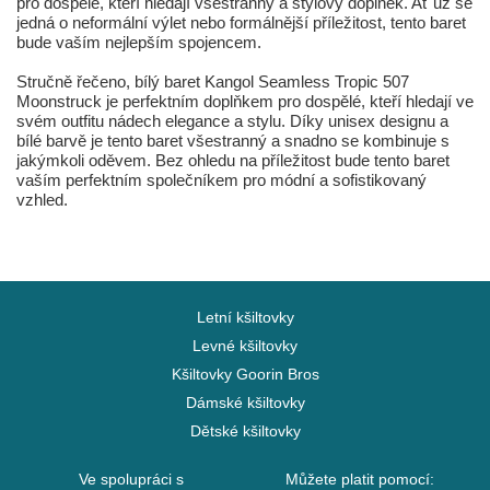
pro dospělé, kteří hledají všestranný a stylový doplněk. Ať už se
jedná o neformální výlet nebo formálnější příležitost, tento baret
bude vaším nejlepším spojencem.
Stručně řečeno, bílý baret Kangol Seamless Tropic 507
Moonstruck je perfektním doplňkem pro dospělé, kteří hledají ve
svém outfitu nádech elegance a stylu. Díky unisex designu a
bílé barvě je tento baret všestranný a snadno se kombinuje s
jakýmkoli oděvem. Bez ohledu na příležitost bude tento baret
vaším perfektním společníkem pro módní a sofistikovaný
vzhled.
Letní kšiltovky
Levné kšiltovky
Kšiltovky Goorin Bros
Dámské kšiltovky
Dětské kšiltovky
Ve spolupráci s
Můžete platit pomocí: