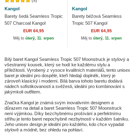
(5)
Kangol
Kangol
Barety šedá Seamless Tropic
Barety béžová Seamless
507 Charcoal Kangol
Tropic 507 Kangol
EUR 64,95
EUR 64,95
Měj to
úterý, 11. srpen
Měj to
úterý, 11. srpen
Bílý baret Kangol Seamless Tropic 507 Moonstruck je stylový a
všestranný kousek, který se hodí ke každému stylu a
příležitosti. Vyrobený z vysoce kvalitních materiálů, tento unisex
baret je ideální pro dospělé, kteří hledají doplněk, který je
zároveň klasický i moderní. Bílá barva tohoto baretu dodává
nádech sofistikovanosti a svěžesti, ideální pro kombinování s
jakýmkoli outfitem.
Značka Kangol je známá svým inovativním designem a
důrazem na detail a baret Seamless Tropic 507 Moonstruck
není výjimkou. Díky bezchybnému prošívání a perfektnímu
střihu je tento baret nepochybně nezbytností v každém šatníku.
Jeho unisex design je ideální pro každého, kdo chce vypadat
stylově a módně, bez ohledu na pohlaví.