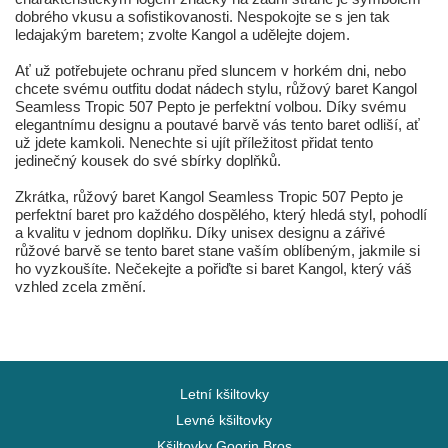
dobrého vkusu a sofistikovanosti. Nespokojte se s jen tak
ledajakým baretem; zvolte Kangol a udělejte dojem.
Ať už potřebujete ochranu před sluncem v horkém dni, nebo
chcete svému outfitu dodat nádech stylu, růžový baret Kangol
Seamless Tropic 507 Pepto je perfektní volbou. Díky svému
elegantnímu designu a poutavé barvě vás tento baret odliší, ať
už jdete kamkoli. Nenechte si ujít příležitost přidat tento
jedinečný kousek do své sbírky doplňků.
Zkrátka, růžový baret Kangol Seamless Tropic 507 Pepto je
perfektní baret pro každého dospělého, který hledá styl, pohodlí
a kvalitu v jednom doplňku. Díky unisex designu a zářivé
růžové barvě se tento baret stane vaším oblíbeným, jakmile si
ho vyzkoušíte. Nečekejte a pořiďte si baret Kangol, který váš
vzhled zcela změní.
Letní kšiltovky
Levné kšiltovky
Kšiltovky Goorin Bros