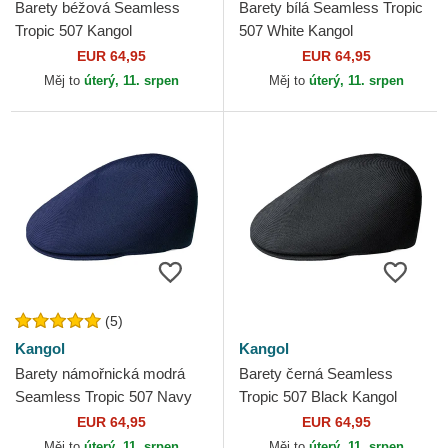
Barety béžová Seamless
Barety bílá Seamless Tropic
Tropic 507 Kangol
507 White Kangol
EUR 64,95
EUR 64,95
Měj to
úterý, 11. srpen
Měj to
úterý, 11. srpen
(5)
Kangol
Kangol
Barety námořnická modrá
Barety černá Seamless
Seamless Tropic 507 Navy
Tropic 507 Black Kangol
Kangol
EUR 64,95
EUR 64,95
Měj to
úterý, 11. srpen
Měj to
úterý, 11. srpen