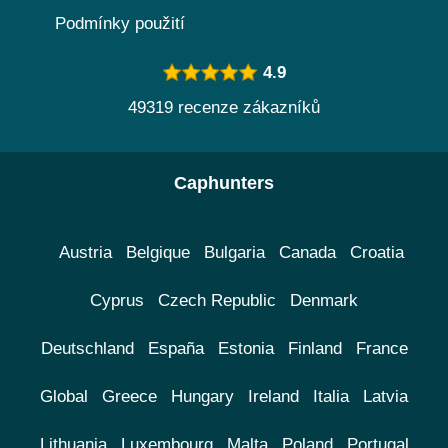
Podmínky použití
4.9
49319 recenze zákazníků
Caphunters
Austria
Belgique
Bulgaria
Canada
Croatia
Cyprus
Czech Republic
Denmark
Deutschland
España
Estonia
Finland
France
Global
Greece
Hungary
Ireland
Italia
Latvia
Lithuania
Luxembourg
Malta
Poland
Portugal