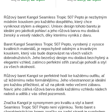
Růžový baret Kangol Seamless Tropic 507 Pepto je nezbytným
módním kouskem pro každého dospělého, který chce
vyniknout stylem a elegancí. Unisex design tohoto baretu je
ideální pro jakékoli pohlaví a jeho růžová barva mu dodává
ženský a veselý nádech, díky kterému vyniká z davu.
Baret Kangol Seamless Tropic 507 Pepto, vyrobený z vysoce
kvalitních materiálů, je nepochybně odolným a trvanlivým
kouskem, který vás bude doprovázet na všech vašich
dobrodružstvích. Jeho bezešvý design mu dodává bezchybný a
elegantní vzhled, zatímco perfektní střih zaručuje pohodlí a styl
za všech okolností.
Růžový baret Kangol se perfektně hodí ke každému outfitu, ať
už ležérnímu nebo formálnějšímu. Jeho všestrannost je ideální
pro každou příležitost, ať už na piknik nebo večerní zábavu.
Navíc jeho zářivá růžová barva dodá každému vzhledu nádech
radosti a udělá z vás střed pozornosti.
Značka Kangol je synonymem pro kvalitu a styl a baret
Seamless Tropic 507 Pepto není výjimkou. Tento baret s
charakteristickým logem značky na zadní straně je symbolem