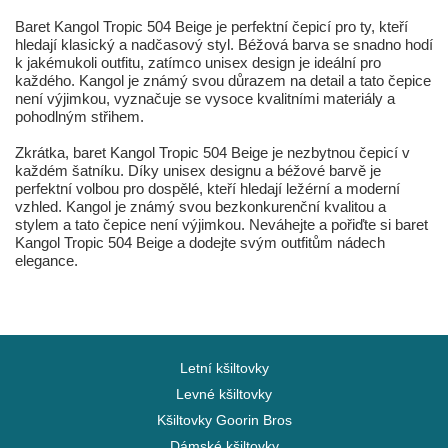
Baret Kangol Tropic 504 Beige je perfektní čepicí pro ty, kteří
hledají klasický a nadčasový styl. Béžová barva se snadno hodí
k jakémukoli outfitu, zatímco unisex design je ideální pro
každého. Kangol je známý svou důrazem na detail a tato čepice
není výjimkou, vyznačuje se vysoce kvalitními materiály a
pohodlným střihem.
Zkrátka, baret Kangol Tropic 504 Beige je nezbytnou čepicí v
každém šatníku. Díky unisex designu a béžové barvě je
perfektní volbou pro dospělé, kteří hledají ležérní a moderní
vzhled. Kangol je známý svou bezkonkurenční kvalitou a
stylem a tato čepice není výjimkou. Neváhejte a pořiďte si baret
Kangol Tropic 504 Beige a dodejte svým outfitům nádech
elegance.
Letní kšiltovky
Levné kšiltovky
Kšiltovky Goorin Bros
Dámské kšiltovky