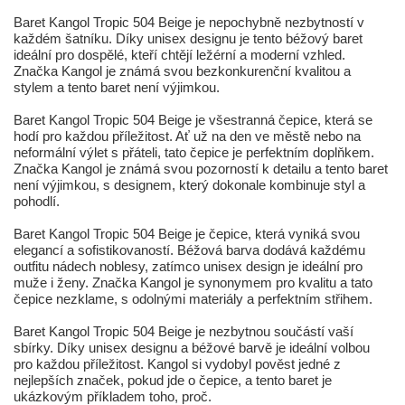
Baret Kangol Tropic 504 Beige je nepochybně nezbytností v
každém šatníku. Díky unisex designu je tento béžový baret
ideální pro dospělé, kteří chtějí ležérní a moderní vzhled.
Značka Kangol je známá svou bezkonkurenční kvalitou a
stylem a tento baret není výjimkou.
Baret Kangol Tropic 504 Beige je všestranná čepice, která se
hodí pro každou příležitost. Ať už na den ve městě nebo na
neformální výlet s přáteli, tato čepice je perfektním doplňkem.
Značka Kangol je známá svou pozorností k detailu a tento baret
není výjimkou, s designem, který dokonale kombinuje styl a
pohodlí.
Baret Kangol Tropic 504 Beige je čepice, která vyniká svou
elegancí a sofistikovaností. Béžová barva dodává každému
outfitu nádech noblesy, zatímco unisex design je ideální pro
muže i ženy. Značka Kangol je synonymem pro kvalitu a tato
čepice nezklame, s odolnými materiály a perfektním střihem.
Baret Kangol Tropic 504 Beige je nezbytnou součástí vaší
sbírky. Díky unisex designu a béžové barvě je ideální volbou
pro každou příležitost. Kangol si vydobyl pověst jedné z
nejlepších značek, pokud jde o čepice, a tento baret je
ukázkovým příkladem toho, proč.