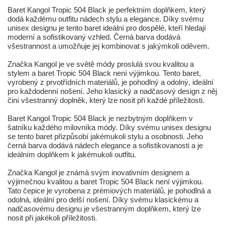
Baret Kangol Tropic 504 Black je perfektním doplňkem, který
dodá každému outfitu nádech stylu a elegance. Díky svému
unisex designu je tento baret ideální pro dospělé, kteří hledají
moderní a sofistikovaný vzhled. Černá barva dodává
všestrannost a umožňuje jej kombinovat s jakýmkoli oděvem.
Značka Kangol je ve světě módy proslulá svou kvalitou a
stylem a baret Tropic 504 Black není výjimkou. Tento baret,
vyrobený z prvotřídních materiálů, je pohodlný a odolný, ideální
pro každodenní nošení. Jeho klasický a nadčasový design z něj
činí všestranný doplněk, který lze nosit při každé příležitosti.
Baret Kangol Tropic 504 Black je nezbytným doplňkem v
šatníku každého milovníka módy. Díky svému unisex designu
se tento baret přizpůsobí jakémukoli stylu a osobnosti. Jeho
černá barva dodává nádech elegance a sofistikovanosti a je
ideálním doplňkem k jakémukoli outfitu.
Značka Kangol je známá svým inovativním designem a
výjimečnou kvalitou a baret Tropic 504 Black není výjimkou.
Tato čepice je vyrobena z prémiových materiálů, je pohodlná a
odolná, ideální pro delší nošení. Díky svému klasickému a
nadčasovému designu je všestranným doplňkem, který lze
nosit při jakékoli příležitosti.