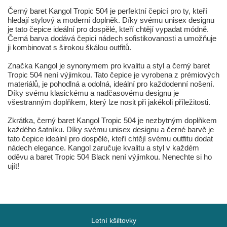
Černý baret Kangol Tropic 504 je perfektní čepicí pro ty, kteří
hledají stylový a moderní doplněk. Díky svému unisex designu
je tato čepice ideální pro dospělé, kteří chtějí vypadat módně.
Černá barva dodává čepici nádech sofistikovanosti a umožňuje
ji kombinovat s širokou škálou outfitů.
Značka Kangol je synonymem pro kvalitu a styl a černý baret
Tropic 504 není výjimkou. Tato čepice je vyrobena z prémiových
materiálů, je pohodlná a odolná, ideální pro každodenní nošení.
Díky svému klasickému a nadčasovému designu je
všestranným doplňkem, který lze nosit při jakékoli příležitosti.
Zkrátka, černý baret Kangol Tropic 504 je nezbytným doplňkem
každého šatníku. Díky svému unisex designu a černé barvě je
tato čepice ideální pro dospělé, kteří chtějí svému outfitu dodat
nádech elegance. Kangol zaručuje kvalitu a styl v každém
oděvu a baret Tropic 504 Black není výjimkou. Nenechte si ho
ujít!
Letní kšiltovky