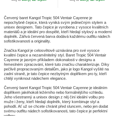
Červený baret Kangol Tropic 504 Ventair Cayenne je
nepochybně čepice, která vyniká svým jedinečným stylem a
unisex designem. Tato čepice je vyrobena z vysoce kvalitních
materiálů a je ideální pro dospělé, kteří hledají stylový a moderní
doplněk. Zářivá červená barva dodává každému outfitu nádech
sofistikovanosti a originality.
Značka Kangol je celosvětově uznávána pro své vysoce
kvalitní čepice a nezaměnitelný styl. Baret Tropic 504 Ventair
Cayenne je jasným příkladem dokonalosti v designu a
řemeslném zpracování, které tuto značku charakterizuje. Díky
pečlivě propracovaným detailům, jako je logo Kangol vyšité na
zadní straně, je tato čepice nezbytným doplňkem pro ty, kteří
chtějí vyniknout nádechem elegance.
Červený baret Kangol Tropic 504 Ventair Cayenne je ideálním
doplňkem jakéhokoli ležérního nebo formálnějšího vzhledu.
Jeho všestranný a unisex design z něj činí ideální volbu pro
muže i ženy, kteří hledají doplněk, který kombinuje styl a
pohodlí. Ať už se chcete chránit před sluncem, nebo jen dodat
svému outfitu nádech sofistikovanosti, tato čepice je perfektní
volbou.