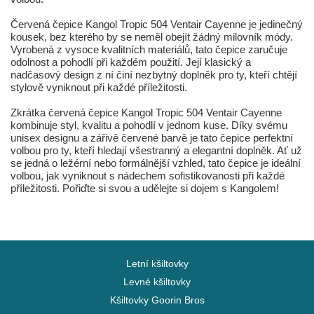
Červená čepice Kangol Tropic 504 Ventair Cayenne je jedinečný
kousek, bez kterého by se neměl obejít žádný milovník módy.
Vyrobená z vysoce kvalitních materiálů, tato čepice zaručuje
odolnost a pohodlí při každém použití. Její klasický a
nadčasový design z ní činí nezbytný doplněk pro ty, kteří chtějí
stylově vyniknout při každé příležitosti.
Zkrátka červená čepice Kangol Tropic 504 Ventair Cayenne
kombinuje styl, kvalitu a pohodlí v jednom kuse. Díky svému
unisex designu a zářivě červené barvě je tato čepice perfektní
volbou pro ty, kteří hledají všestranný a elegantní doplněk. Ať už
se jedná o ležérní nebo formálnější vzhled, tato čepice je ideální
volbou, jak vyniknout s nádechem sofistikovanosti při každé
příležitosti. Pořiďte si svou a udělejte si dojem s Kangolem!
Letní kšiltovky
Levné kšiltovky
Kšiltovky Goorin Bros