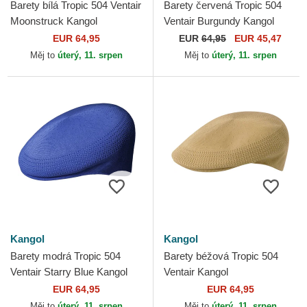
Barety bílá Tropic 504 Ventair
Barety červená Tropic 504
Moonstruck Kangol
Ventair Burgundy Kangol
EUR 64,95
EUR
64,95
EUR 45,47
Měj to
úterý, 11. srpen
Měj to
úterý, 11. srpen
Kangol
Kangol
Barety modrá Tropic 504
Barety béžová Tropic 504
Ventair Starry Blue Kangol
Ventair Kangol
EUR 64,95
EUR 64,95
Měj to
úterý, 11. srpen
Měj to
úterý, 11. srpen