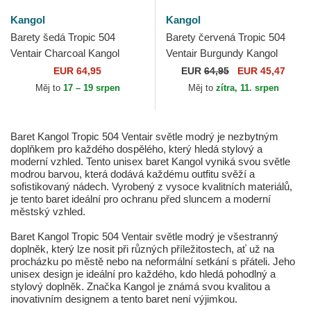
Kangol
Kangol
Barety šedá Tropic 504
Barety červená Tropic 504
Ventair Charcoal Kangol
Ventair Burgundy Kangol
EUR 64,95
EUR
64,95
EUR 45,47
Měj to
17 – 19 srpen
Měj to
zítra, 11. srpen
Baret Kangol Tropic 504 Ventair světle modrý je nezbytným
doplňkem pro každého dospělého, který hledá stylový a
moderní vzhled. Tento unisex baret Kangol vyniká svou světle
modrou barvou, která dodává každému outfitu svěží a
sofistikovaný nádech. Vyrobený z vysoce kvalitních materiálů,
je tento baret ideální pro ochranu před sluncem a moderní
městský vzhled.
Baret Kangol Tropic 504 Ventair světle modrý je všestranný
doplněk, který lze nosit při různých příležitostech, ať už na
procházku po městě nebo na neformální setkání s přáteli. Jeho
unisex design je ideální pro každého, kdo hledá pohodlný a
stylový doplněk. Značka Kangol je známá svou kvalitou a
inovativním designem a tento baret není výjimkou.