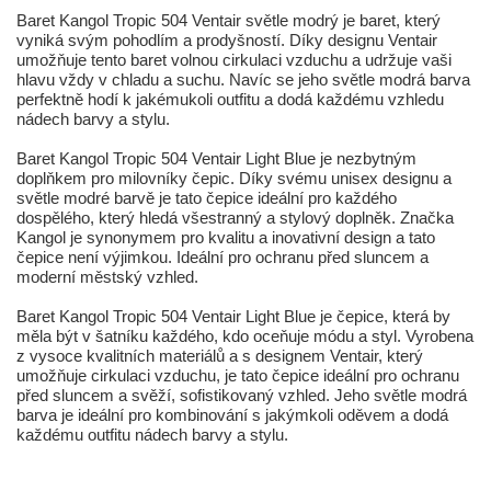
Baret Kangol Tropic 504 Ventair světle modrý je baret, který
vyniká svým pohodlím a prodyšností. Díky designu Ventair
umožňuje tento baret volnou cirkulaci vzduchu a udržuje vaši
hlavu vždy v chladu a suchu. Navíc se jeho světle modrá barva
perfektně hodí k jakémukoli outfitu a dodá každému vzhledu
nádech barvy a stylu.
Baret Kangol Tropic 504 Ventair Light Blue je nezbytným
doplňkem pro milovníky čepic. Díky svému unisex designu a
světle modré barvě je tato čepice ideální pro každého
dospělého, který hledá všestranný a stylový doplněk. Značka
Kangol je synonymem pro kvalitu a inovativní design a tato
čepice není výjimkou. Ideální pro ochranu před sluncem a
moderní městský vzhled.
Baret Kangol Tropic 504 Ventair Light Blue je čepice, která by
měla být v šatníku každého, kdo oceňuje módu a styl. Vyrobena
z vysoce kvalitních materiálů a s designem Ventair, který
umožňuje cirkulaci vzduchu, je tato čepice ideální pro ochranu
před sluncem a svěží, sofistikovaný vzhled. Jeho světle modrá
barva je ideální pro kombinování s jakýmkoli oděvem a dodá
každému outfitu nádech barvy a stylu.