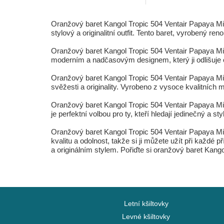
Oranžový baret Kangol Tropic 504 Ventair Papaya Milk
stylový a originalitní outfit. Tento baret, vyrobený 
Oranžový baret Kangol Tropic 504 Ventair Papaya Milk 
moderním a nadčasovým designem, který ji odlišuje od
Oranžový baret Kangol Tropic 504 Ventair Papaya Mi
svěžesti a originality. Vyrobeno z vysoce kvalitních m
Oranžový baret Kangol Tropic 504 Ventair Papaya Mil
je perfektní volbou pro ty, kteří hledají jedinečný a st
Oranžový baret Kangol Tropic 504 Ventair Papaya Milk
kvalitu a odolnost, takže si ji můžete užít při každé p
a originálním stylem. Pořiďte si oranžový baret Kang
Letní kšiltovky
Levné kšiltovky