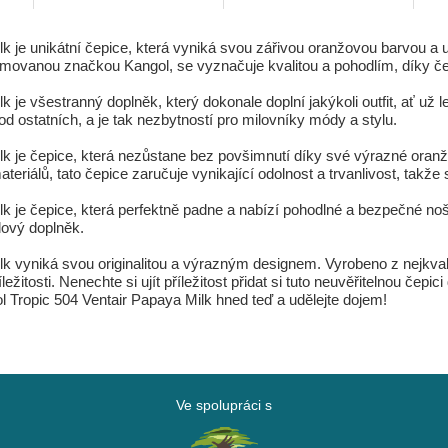
 je unikátní čepice, která vyniká svou zářivou oranžovou barvou a un
renomovanou značkou Kangol, se vyznačuje kvalitou a pohodlím, díky če
je všestranný doplněk, který dokonale doplní jakýkoli outfit, ať už 
 ostatních, a je tak nezbytností pro milovníky módy a stylu.
lk je čepice, která nezůstane bez povšimnutí díky své výrazné ora
ateriálů, tato čepice zaručuje vynikající odolnost a trvanlivost, takže
k je čepice, která perfektně padne a nabízí pohodlné a bezpečné noše
ylový doplněk.
 vyniká svou originalitou a výrazným designem. Vyrobeno z nejkvalitn
říležitosti. Nenechte si ujít příležitost přidat si tuto neuvěřitelnou 
ol Tropic 504 Ventair Papaya Milk hned teď a udělejte dojem!
Ve spolupráci s