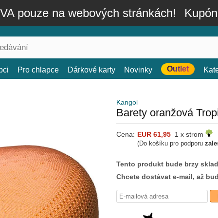
A pouze na webových stránkách!
Kupón
Outlet
bci
Pro chlapce
Dárkové karty
Novinky
Kat
Kangol
Barety oranžová Trop
Cena:
EUR 61,95
1 x strom
(Do košíku pro podporu
zale
Tento produkt bude brzy skla
Chcete dostávat e-mail, až bu