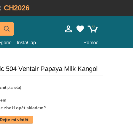
:
CH2026
0
egorie
InstaCap
Pomoc
ic 504 Ventair Papaya Milk Kangol
snit
planeta)
dem
de zboží opět skladem?
Dejte mi vědět