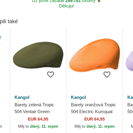
Už jsme zasadili
259.781
stromy
Děkuju!
pili také
Kangol
Kangol
Ka
Barety zelená Tropic
Barety oranžová Tropic
Bar
504 Ventair Green
504 Electric Kumquat
504
Kangol
Kangol
La
EUR 64,95
EUR 64,95
en
Měj to
úterý, 11. srpen
Měj to
úterý, 11. srpen
M