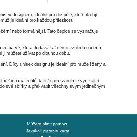
isex designem, ideální pro dospělé, kteří hledají
muž je ideální pro každou příležitost.
ležérní nebo formálnější. Tato čepice se vyznačuje
nžové barvě, která dodává každému vzhledu nádech
 si ji můžete užívat po dlouhou dobu.
ní. Díky unisex designu je ideální pro muže i ženy a
ějších materiálů, tato čepice zaručuje vynikající
čepici do své sbírky a překvapit všechny svým jedinečným
Můžete platit pomocí:
Jakákoli platební karta