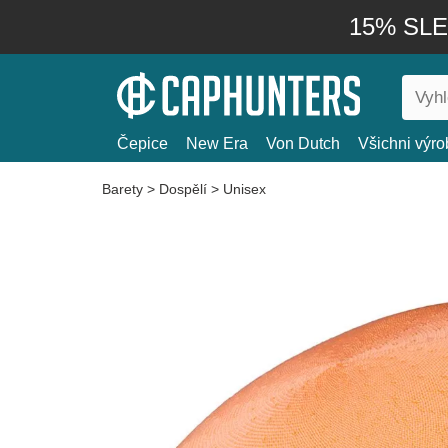
15% SLEV
Čepice
New Era
Von Dutch
Všichni výro
Barety
>
Dospělí
>
Unisex