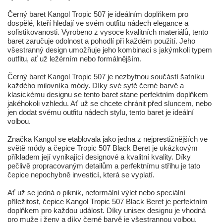
Černý baret Kangol Tropic 507 je ideálním doplňkem pro
dospělé, kteří hledají ve svém outfitu nádech elegance a
sofistikovanosti. Vyrobeno z vysoce kvalitních materiálů, tento
baret zaručuje odolnost a pohodlí při každém použití. Jeho
všestranný design umožňuje jeho kombinaci s jakýmkoli typem
outfitu, ať už ležérním nebo formálnějším.
Černý baret Kangol Tropic 507 je nezbytnou součástí šatníku
každého milovníka módy. Díky své sytě černé barvě a
klasickému designu se tento baret stane perfektním doplňkem
jakéhokoli vzhledu. Ať už se chcete chránit před sluncem, nebo
jen dodat svému outfitu nádech stylu, tento baret je ideální
volbou.
Značka Kangol se etablovala jako jedna z nejprestižnějších ve
světě módy a čepice Tropic 507 Black Beret je ukázkovým
příkladem její vynikající designové a kvalitní kvality. Díky
pečlivě propracovaným detailům a perfektnímu střihu je tato
čepice nepochybně investicí, která se vyplatí.
Ať už se jedná o piknik, neformální výlet nebo speciální
příležitost, čepice Kangol Tropic 507 Black Beret je perfektním
doplňkem pro každou událost. Díky unisex designu je vhodná
pro muže i ženy a díky černé barvě je všestrannou volbou,