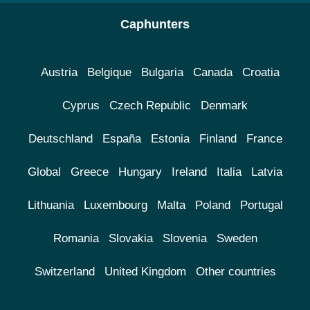
Caphunters
Austria
Belgique
Bulgaria
Canada
Croatia
Cyprus
Czech Republic
Denmark
Deutschland
España
Estonia
Finland
France
Global
Greece
Hungary
Ireland
Italia
Latvia
Lithuania
Luxembourg
Malta
Poland
Portugal
Romania
Slovakia
Slovenia
Sweden
Switzerland
United Kingdom
Other countries