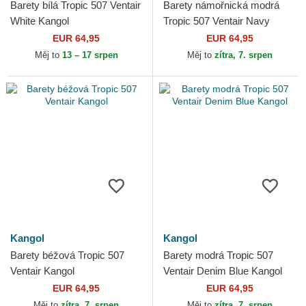
Barety bílá Tropic 507 Ventair
Barety námořnická modrá
White Kangol
Tropic 507 Ventair Navy
Kangol
EUR 64,95
EUR 64,95
Měj to
13 – 17 srpen
Měj to
zítra, 7. srpen
Kangol
Kangol
Barety béžová Tropic 507
Barety modrá Tropic 507
Ventair Kangol
Ventair Denim Blue Kangol
EUR 64,95
EUR 64,95
Měj to
zítra, 7. srpen
Měj to
zítra, 7. srpen