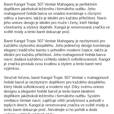
Baret Kangol Tropic 507 Ventair Mahogany je perfektním
doplňkem jakéhokoli ležérního i formálního outfitu. Jeho
mahagonově hnědá barva se snadno kombinuje s různými
oděvy a barvami, takže je ideální pro každou příležitost. Navíc
jeho unisex design je ideální pro muže i ženy, kteří hledají
všestranný a stylový doplněk. Kangol je renomovaná značka ve
světě módy a tento baret dokazuje proč.
Baret Kangol Tropic 507 Ventair Mahogany je nezbytností pro
každého stylového dospělého. Jeho jedinečný design kombinuje
eleganci tradičního baretu s pohodlím moderní čepice, takže je
ideální pro každou příležitost. Jeho mahagonově hnědá barva
navíc dodává každému vzhledu nádech sofistikovanosti. Kangol
je značka proslulá svou kvalitou a stylem a tento baret není
výjimkou.
Stručně řečeno, baret Kangol Tropic 507 Ventair v mahagonově
hnědé barvě je nezbytným doplňkem pro každého dospělého,
který hledá sofistikovaný a moderní styl. Díky svému unisex
designu a elegantní hnědé barvě je tento baret ideálním
doplňkem jakéhokoli ležérního i formálního outfitu. Systém
ventilace Ventair navíc zajišťuje větší prodyšnost a pohodlí v
teplých dnech. Kangol je renomovaná značka ve světě módy a
tento baret dokazuje proč. Neváhejte si ho pořídit a dodá