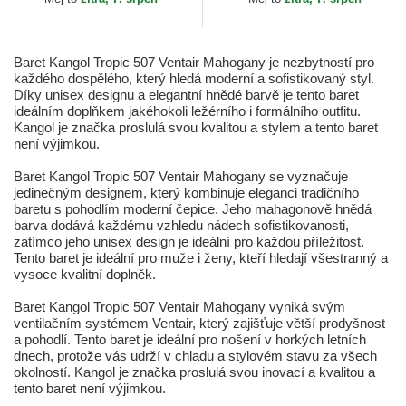
Baret Kangol Tropic 507 Ventair Mahogany je nezbytností pro
každého dospělého, který hledá moderní a sofistikovaný styl.
Díky unisex designu a elegantní hnědé barvě je tento baret
ideálním doplňkem jakéhokoli ležérního i formálního outfitu.
Kangol je značka proslulá svou kvalitou a stylem a tento baret
není výjimkou.
Baret Kangol Tropic 507 Ventair Mahogany se vyznačuje
jedinečným designem, který kombinuje eleganci tradičního
baretu s pohodlím moderní čepice. Jeho mahagonově hnědá
barva dodává každému vzhledu nádech sofistikovanosti,
zatímco jeho unisex design je ideální pro každou příležitost.
Tento baret je ideální pro muže i ženy, kteří hledají všestranný a
vysoce kvalitní doplněk.
Baret Kangol Tropic 507 Ventair Mahogany vyniká svým
ventilačním systémem Ventair, který zajišťuje větší prodyšnost
a pohodlí. Tento baret je ideální pro nošení v horkých letních
dnech, protože vás udrží v chladu a stylovém stavu za všech
okolností. Kangol je značka proslulá svou inovací a kvalitou a
tento baret není výjimkou.