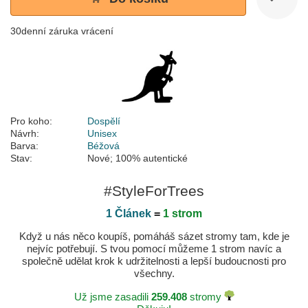
30denní záruka vrácení
Pro koho:
Dospělí
Návrh:
Unisex
Barva:
Béžová
Stav:
Nové; 100% autentické
#StyleForTrees
1 Článek
=
1 strom
Když u nás něco koupíš, pomáháš sázet stromy tam, kde je
nejvíc potřebují. S tvou pomocí můžeme 1 strom navíc a
společně udělat krok k udržitelnosti a lepší budoucnosti pro
všechny.
Už jsme zasadili
259.408
stromy