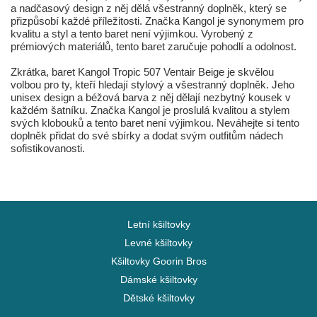
a nadčasový design z něj dělá všestranný doplněk, který se
přizpůsobí každé příležitosti. Značka Kangol je synonymem pro
kvalitu a styl a tento baret není výjimkou. Vyrobený z
prémiových materiálů, tento baret zaručuje pohodlí a odolnost.
Zkrátka, baret Kangol Tropic 507 Ventair Beige je skvělou
volbou pro ty, kteří hledají stylový a všestranný doplněk. Jeho
unisex design a béžová barva z něj dělají nezbytný kousek v
každém šatníku. Značka Kangol je proslulá kvalitou a stylem
svých klobouků a tento baret není výjimkou. Neváhejte si tento
doplněk přidat do své sbírky a dodat svým outfitům nádech
sofistikovanosti.
Letní kšiltovky
Levné kšiltovky
Kšiltovky Goorin Bros
Dámské kšiltovky
Dětské kšiltovky