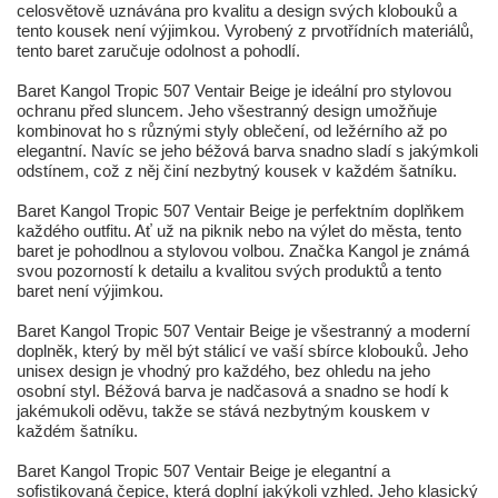
celosvětově uznávána pro kvalitu a design svých klobouků a
tento kousek není výjimkou. Vyrobený z prvotřídních materiálů,
tento baret zaručuje odolnost a pohodlí.
Baret Kangol Tropic 507 Ventair Beige je ideální pro stylovou
ochranu před sluncem. Jeho všestranný design umožňuje
kombinovat ho s různými styly oblečení, od ležérního až po
elegantní. Navíc se jeho béžová barva snadno sladí s jakýmkoli
odstínem, což z něj činí nezbytný kousek v každém šatníku.
Baret Kangol Tropic 507 Ventair Beige je perfektním doplňkem
každého outfitu. Ať už na piknik nebo na výlet do města, tento
baret je pohodlnou a stylovou volbou. Značka Kangol je známá
svou pozorností k detailu a kvalitou svých produktů a tento
baret není výjimkou.
Baret Kangol Tropic 507 Ventair Beige je všestranný a moderní
doplněk, který by měl být stálicí ve vaší sbírce klobouků. Jeho
unisex design je vhodný pro každého, bez ohledu na jeho
osobní styl. Béžová barva je nadčasová a snadno se hodí k
jakémukoli oděvu, takže se stává nezbytným kouskem v
každém šatníku.
Baret Kangol Tropic 507 Ventair Beige je elegantní a
sofistikovaná čepice, která doplní jakýkoli vzhled. Jeho klasický