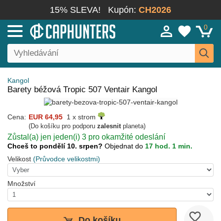
15% SLEVA!
Kupón:
CH2026
0
Kangol
Barety béžová Tropic 507 Ventair Kangol
Cena:
EUR 64,95
1 x strom
(Do košíku pro podporu
zalesnit
planeta)
Zůstal(a) jen jeden(i) 3 pro okamžité odeslání
Chceš to pondělí 10. srpen?
Objednat do
17 hod. 1 min.
Velikost
(Průvodce velikostmi)
Množství
Do košíku