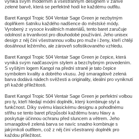
vyniká svým moderním a všestranným designem v zářivě
zelené barvě, která se perfektně hodí ke každému outfitu.
Baret Kangol Tropic 504 Ventair Sage Green je nezbytným
doplňkem šatníku každého nadšence do městské módy.
Vyrobený z vysoce kvalitních materiálů, tento baret zaručuje
odolnost a trvanlivost pro dlouhodobé používání. Jeho unisex
design z něj činí všestrannou volbu pro muže i ženy, kteří chtějí
dosáhnout ležérního, ale zároveň sofistikovaného vzhledu.
Baret Kangol Tropic 504 Ventair Sage Green je čepice, která
vyniká svým nadčasovým stylem a bezchybným provedením.
S vyšitým logem Kangol na přední straně je tato čepice
symbolem kvality a dobrého vkusu. Její smaragdově zelená
barva dodává nádech svěžesti a originality, ideální pro vyniknutí
při každé příležitosti.
Baret Kangol Tropic 504 Ventair Sage Green je perfektní volbou
pro ty, kteří hledají módní doplněk, který kombinuje styl a
funkčnost. Díky svému klasickému designu a pohodlnému
střihu se tento baret přizpůsobí každému tvaru hlavy a
poskytuje účinnou ochranu před sluncem a větrem. Jeho
smaragdově zelená barva se navíc snadno kombinuje s
jakýmkoli outfitem, což z něj činí všestranný doplněk pro
každou příležitost.