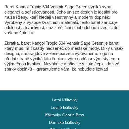
Baret Kangol Tropic 504 Ventair Sage Green vyniká svou
elegancí a sofistikovaností. Jeho unisex design je ideální pro
muže i ženy, kteří hledají všestranný a moderní doplněk.
Vyrobený z vysoce kvalitních materiálů, tento baret zaručuje
odolnost a trvanlivost, což z něj činí dlouhodobou investici do
vašeho šatníku.
Zkrátka, baret Kangol Tropic 504 Ventair Sage Green je baret,
který musí mít každý nadšenec do městské módy. Díky unisex
designu, smaragdově zelené barvě a vyšívanému logu na
přední straně vyniká tato čepice svým nadčasovým stylem a
výjimečnou kvalitou. Neváhejte a přidejte si tuto čepici do své
sbírky doplňků – garantujeme vám, že nebudete litovat!
Letní kšiltovky
Levné kšiltovky
Kšiltovky Goorin Bros
Dámské kšiltovky