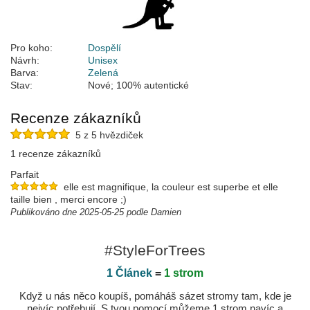
Pro koho:
Dospělí
Návrh:
Unisex
Barva:
Zelená
Stav:
Nové; 100% autentické
Recenze zákazníků
5 z 5 hvězdiček
1 recenze zákazníků
Parfait
elle est magnifique, la couleur est superbe et elle
taille bien , merci encore ;)
Publikováno dne 2025-05-25 podle Damien
#StyleForTrees
1 Článek
=
1 strom
Když u nás něco koupíš, pomáháš sázet stromy tam, kde je
nejvíc potřebují. S tvou pomocí můžeme 1 strom navíc a