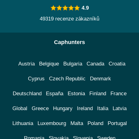
4.9
49319 recenze zákazníků
Caphunters
Austria
Belgique
Bulgaria
Canada
Croatia
Cyprus
Czech Republic
Denmark
Deutschland
España
Estonia
Finland
France
Global
Greece
Hungary
Ireland
Italia
Latvia
Lithuania
Luxembourg
Malta
Poland
Portugal
Romania
Slovakia
Slovenia
Sweden