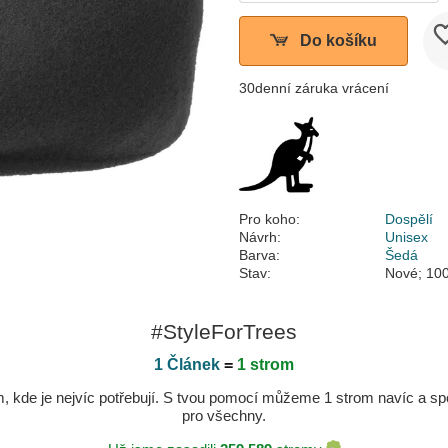
Do košíku
30denní záruka vrácení
Pro koho:
Dospělí
Návrh:
Unisex
Barva:
Šedá
Stav:
Nové; 100
#StyleForTrees
1 Článek
=
1 strom
kde je nejvíc potřebují. S tvou pomocí můžeme 1 strom navíc a spole
pro všechny.