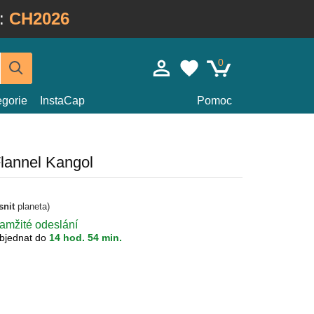
:
CH2026
0
egorie
InstaCap
Pomoc
lannel Kangol
snit
planeta)
kamžité odeslání
bjednat do
14 hod. 54 min.