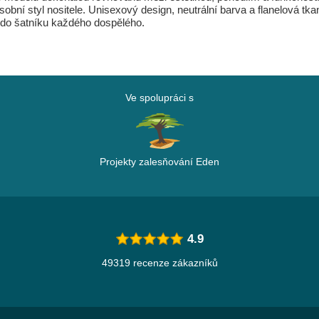
sobní styl nositele. Unisexový design, neutrální barva a flanelová t
ci do šatníku každého dospělého.
Ve spolupráci s
Projekty zalesňování Eden
4.9
49319 recenze zákazníků