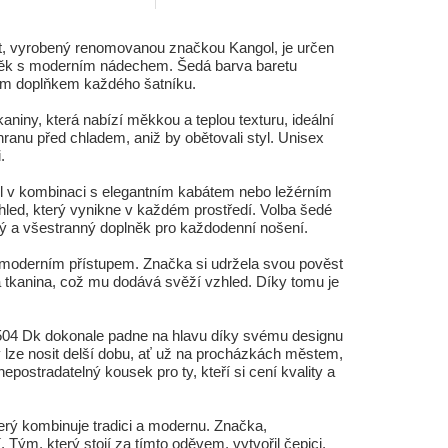
ret, vyrobený renomovanou značkou Kangol, je určen
oplněk s moderním nádechem. Šedá barva baretu
lním doplňkem každého šatníku.
niny, která nabízí měkkou a teplou texturu, ideální
chranu před chladem, aniž by obětovali styl. Unisex
.
gol v kombinaci s elegantním kabátem nebo ležérním
zhled, který vynikne v každém prostředí. Volba šedé
ický a všestranný doplněk pro každodenní nošení.
s moderním přístupem. Značka si udržela svou pověst
ová tkanina, což mu dodává svěží vzhled. Díky tomu je
l 504 Dk dokonale padne na hlavu díky svému designu
ý lze nosit delší dobu, ať už na procházkách městem,
postradatelný kousek pro ty, kteří si cení kvality a
který kombinuje tradici a modernu. Značka,
ým, který stojí za tímto oděvem, vytvořil čepici,