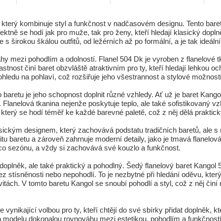
v, který kombinuje styl a funkčnost v nadčasovém designu. Tento ba
fektně se hodí jak pro muže, tak pro ženy, kteří hledají klasický d
s širokou škálou outfitů, od ležérních až po formální, a je tak ideá
 mezi pohodlím a odolností. Flanel 504 Dk je vyroben z flanelové tka
tnost činí baret obzvláště atraktivním pro ty, kteří hledají lehkou o
 ohledu na pohlaví, což rozšiřuje jeho všestrannost a stylové možnosti
 baretu je jeho schopnost doplnit různé vzhledy. Ať už je baret Kan
 Flanelová tkanina nejenže poskytuje teplo, ale také sofistikovaný v
n, který se hodí téměř ke každé barevné paletě, což z něj dělá prakt
sickým designem, který zachovává podstatu tradičních baretů, ale 
titu baretu a zároveň zahrnuje moderní detaily, jako je tmavá flanel
o sezónu, a vždy si zachovává své kouzlo a funkčnost.
 doplněk, ale také praktický a pohodlný. Šedý flanelový baret Kango
 stísněnosti nebo nepohodlí. To je nezbytné při hledání oděvu, kter
ách. V tomto baretu Kangol se snoubí pohodlí a styl, což z něj činí ne
 vynikající volbou pro ty, kteří chtějí do své sbírky přidat doplněk, 
 modelu dokonalou rovnováhu mezi estetikou, pohodlím a funkčností. T