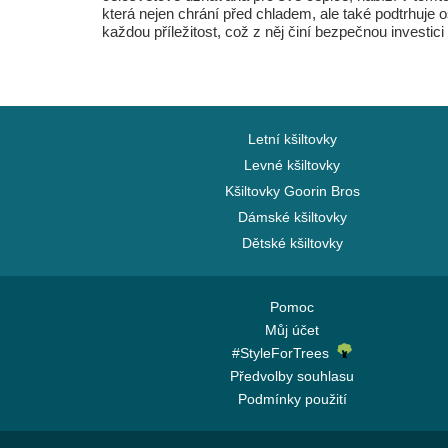
která nejen chrání před chladem, ale také podtrhuje o
každou příležitost, což z něj činí bezpečnou investi
Letní kšiltovky
Levné kšiltovky
Kšiltovky Goorin Bros
Dámské kšiltovky
Dětské kšiltovky
Pomoc
Můj účet
#StyleForTrees
Předvolby souhlasu
Podmínky použití