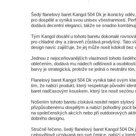
Šedý flanelový baret Kangol 504 Dk je ikonický odě
pro dospělé a vyniká svou unisex všestranností. Per
dodává decentní eleganci, takže se snadno kombinuje 
Tým Kangol dosáhl u tohoto baretu dokonalé rovnováhy
pro chladné dny a zároveň zůstává prodyšný. Tato vlas
design navíc zajišťuje, že jej může nosit kdokoli bez
Jednou z nejoceňovanějších vlastností tohoto šedého
oblečením, dodává mu nádech odlišnosti a osobitosti.
barvy je strategická, protože se jedná o neutrální tó
Flanelový baret Kangol 504 Dk vyniká také svým kla
tím, že nabízí produkt, který respektuje původní iden
baret nadčasovým kouskem, který lze nosit sezónu c
Nošením tohoto baretu získává nositel nejen stylový
přizpůsobenému dospělým a nabízí pohodlný pocit bez
na společenských akcích nebo při outdoorových aktivit
dobrého designu.
Stručně řečeno, šedý flanelový baret Kangol 504 Dk je
celosvětově uznávaná pro své čepice, nabízí v tomto