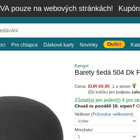
A pouze na webových stránkách!
Kupón
Outlet
bci
Pro chlapce
Dárkové karty
Novinky
Kat
Kangol
Barety šedá 504 Dk F
Cena:
EUR 69,95
1 x strom
(Do košíku pro podporu
zale
Zůstal(a) jen jeden(i) 4 pro o
Chceš to pondělí 10. srpen?
O
Velikost
(Průvodce velikostmi)
Množství