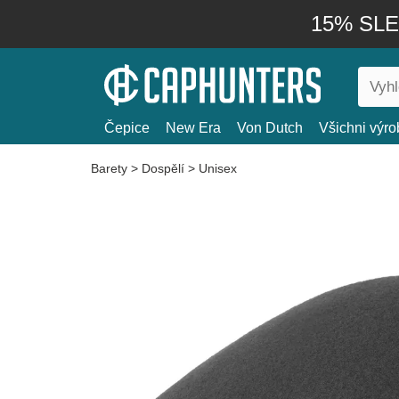
15% SLEV
Čepice
New Era
Von Dutch
Všichni výro
Barety
>
Dospělí
>
Unisex