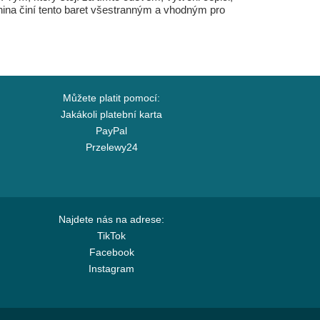
kanina činí tento baret všestranným a vhodným pro
Můžete platit pomocí:
Jakákoli platební karta
PayPal
Przelewy24
Najdete nás na adrese:
TikTok
Facebook
Instagram