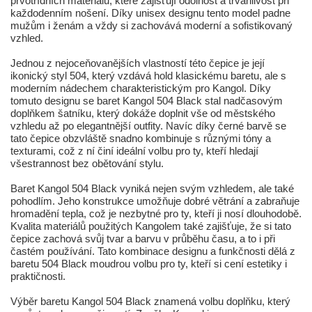
prvotřídních materiálů, které zajišťují odolnost a trvanlivost při
každodenním nošení. Díky unisex designu tento model padne
mužům i ženám a vždy si zachovává moderní a sofistikovaný
vzhled.
Jednou z nejoceňovanějších vlastností této čepice je její
ikonický styl 504, který vzdává hold klasickému baretu, ale s
moderním nádechem charakteristickým pro Kangol. Díky
tomuto designu se baret Kangol 504 Black stal nadčasovým
doplňkem šatníku, který dokáže doplnit vše od městského
vzhledu až po elegantnější outfity. Navíc díky černé barvě se
tato čepice obzvláště snadno kombinuje s různými tóny a
texturami, což z ní činí ideální volbu pro ty, kteří hledají
všestrannost bez obětování stylu.
Baret Kangol 504 Black vyniká nejen svým vzhledem, ale také
pohodlím. Jeho konstrukce umožňuje dobré větrání a zabraňuje
hromadění tepla, což je nezbytné pro ty, kteří ji nosí dlouhodobě.
Kvalita materiálů použitých Kangolem také zajišťuje, že si tato
čepice zachová svůj tvar a barvu v průběhu času, a to i při
častém používání. Tato kombinace designu a funkčnosti dělá z
baretu 504 Black moudrou volbu pro ty, kteří si cení estetiky i
praktičnosti.
Výběr baretu Kangol 504 Black znamená volbu doplňku, který