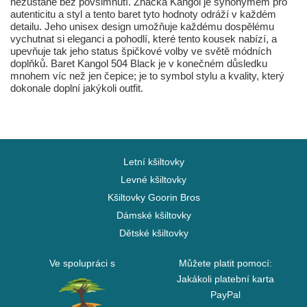
nezůstane bez povšimnutí. Značka Kangol je synonymem pro
autenticitu a styl a tento baret tyto hodnoty odráží v každém
detailu. Jeho unisex design umožňuje každému dospělému
vychutnat si eleganci a pohodlí, které tento kousek nabízí, a
upevňuje tak jeho status špičkové volby ve světě módních
doplňků. Baret Kangol 504 Black je v konečném důsledku
mnohem víc než jen čepice; je to symbol stylu a kvality, který
dokonale doplní jakýkoli outfit.
Letní kšiltovky
Levné kšiltovky
Kšiltovky Goorin Bros
Dámské kšiltovky
Dětské kšiltovky
Ve spolupráci s
Můžete platit pomocí:
Jakákoli platební karta
PayPal