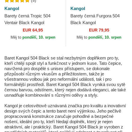
(5)
Kangol
Kangol
Barety černá Tropic 504
Barety černá Furgora 504
Ventair Black Kangol
Black Kangol
EUR 64,95
EUR 79,95
Měj to
pondělí, 10. srpen
Měj to
pondělí, 10. srpen
Baret Kangol 504 Black se stal nezbytným doplňkem pro ty,
kteří chtějí spojit styl a funkčnost v jednom kuse. Tato čepice,
navržená pro dospělé s unisex přístupem, se dokonale
přizpůsobí různým vkusům a příležitostem, takže je
všestrannou volbou jak pro neformální události, tak i pro
formálnější prostředí. Baret Kangol 504 Black vyniká svou sytě
černou barvou, odstínem, který nejen dodává eleganci, ale také
usnadňuje kombinování s různými oděvy a styly.
Kangol je celosvětově uznávaná značka pro kvalitu a inovativní
design svých čepic a tento baret není výjimkou. Jeho pečlivě
propracovaná konstrukce zaručuje pohodlné a bezpečné
nošení, ideální pro ty, kteří hledají doplněk, který je nejen
atraktivní, ale i praktický. Baret Kangol 504 Black je vyroben z