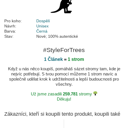
Pro koho:
Dospělí
Návrh:
Unisex
Barva:
Černá
Stav:
Nové; 100% autentické
#StyleForTrees
1 Článek
=
1 strom
Když u nás něco koupíš, pomáháš sázet stromy tam, kde je
nejvíc potřebují. S tvou pomocí můžeme 1 strom navíc a
společně udělat krok k udržitelnosti a lepší budoucnosti pro
všechny.
Už jsme zasadili
259.781
stromy
Děkuju!
Zákazníci, kteří si koupili tento produkt, koupili také