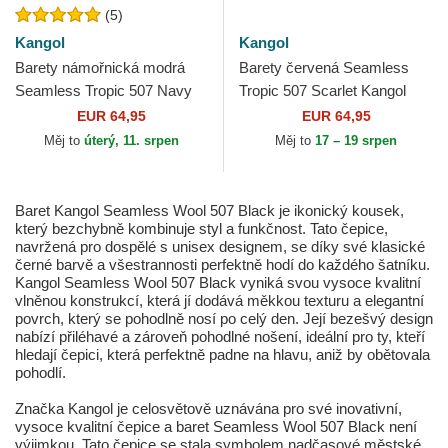
(5)
Kangol
Kangol
Barety námořnická modrá
Barety červená Seamless
Seamless Tropic 507 Navy
Tropic 507 Scarlet Kangol
Kangol
EUR 64,95
EUR 64,95
Měj to
úterý, 11. srpen
Měj to
17 – 19 srpen
Baret Kangol Seamless Wool 507 Black je ikonický kousek,
který bezchybně kombinuje styl a funkčnost. Tato čepice,
navržená pro dospělé s unisex designem, se díky své klasické
černé barvě a všestrannosti perfektně hodí do každého šatníku.
Kangol Seamless Wool 507 Black vyniká svou vysoce kvalitní
vlněnou konstrukcí, která jí dodává měkkou texturu a elegantní
povrch, který se pohodlně nosí po celý den. Její bezešvý design
nabízí přiléhavé a zároveň pohodlné nošení, ideální pro ty, kteří
hledají čepici, která perfektně padne na hlavu, aniž by obětovala
pohodlí.
Značka Kangol je celosvětově uznávána pro své inovativní,
vysoce kvalitní čepice a baret Seamless Wool 507 Black není
výjimkou. Tato čepice se stala symbolem nadčasové městské