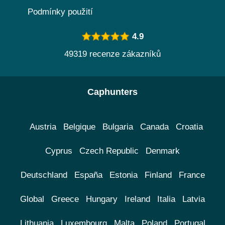
Podmínky použití
4.9
49319 recenze zákazníků
Caphunters
Austria
Belgique
Bulgaria
Canada
Croatia
Cyprus
Czech Republic
Denmark
Deutschland
España
Estonia
Finland
France
Global
Greece
Hungary
Ireland
Italia
Latvia
Lithuania
Luxembourg
Malta
Poland
Portugal