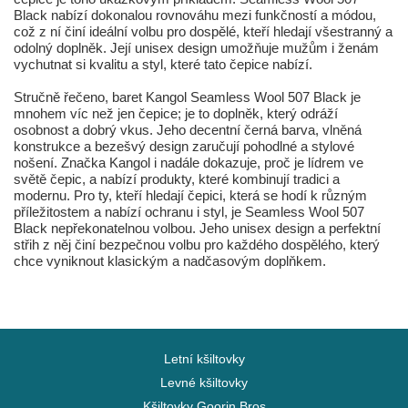
Black nabízí dokonalou rovnováhu mezi funkčností a módou,
což z ní činí ideální volbu pro dospělé, kteří hledají všestranný a
odolný doplněk. Její unisex design umožňuje mužům i ženám
vychutnat si kvalitu a styl, které tato čepice nabízí.
Stručně řečeno, baret Kangol Seamless Wool 507 Black je
mnohem víc než jen čepice; je to doplněk, který odráží
osobnost a dobrý vkus. Jeho decentní černá barva, vlněná
konstrukce a bezešvý design zaručují pohodlné a stylové
nošení. Značka Kangol i nadále dokazuje, proč je lídrem ve
světě čepic, a nabízí produkty, které kombinují tradici a
modernu. Pro ty, kteří hledají čepici, která se hodí k různým
příležitostem a nabízí ochranu i styl, je Seamless Wool 507
Black nepřekonatelnou volbou. Jeho unisex design a perfektní
střih z něj činí bezpečnou volbu pro každého dospělého, který
chce vyniknout klasickým a nadčasovým doplňkem.
Letní kšiltovky
Levné kšiltovky
Kšiltovky Goorin Bros