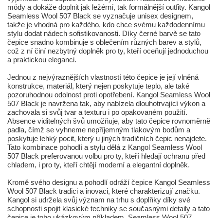
módy a dokáže doplnit jak ležérní, tak formálnější outfity. Kangol
Seamless Wool 507 Black se vyznačuje unisex designem,
takže je vhodná pro každého, kdo chce svému každodennímu
stylu dodat nádech sofistikovanosti. Díky černé barvě se tato
čepice snadno kombinuje s oblečením různých barev a stylů,
což z ní činí nezbytný doplněk pro ty, kteří oceňují jednoduchou
a praktickou eleganci.
Jednou z nejvýraznějších vlastností této čepice je její vlněná
konstrukce, materiál, který nejen poskytuje teplo, ale také
pozoruhodnou odolnost proti opotřebení. Kangol Seamless Wool
507 Black je navržena tak, aby nabízela dlouhotrvající výkon a
zachovala si svůj tvar a texturu i po opakovaném použití.
Absence viditelných švů umožňuje, aby tato čepice rovnoměrně
padla, čímž se vyhneme nepříjemným tlakovým bodům a
poskytuje lehký pocit, který u jiných tradičních čepic nenajdete.
Tato kombinace pohodlí a stylu dělá z Kangol Seamless Wool
507 Black preferovanou volbu pro ty, kteří hledají ochranu před
chladem, i pro ty, kteří chtějí moderní a elegantní doplněk.
Kromě svého designu a pohodlí odráží čepice Kangol Seamless
Wool 507 Black tradici a inovaci, které charakterizují značku.
Kangol si udržela svůj význam na trhu s doplňky díky své
schopnosti spojit klasické techniky se současnými detaily a tato
čepice je toho ukázkovým příkladem. Seamless Wool 507