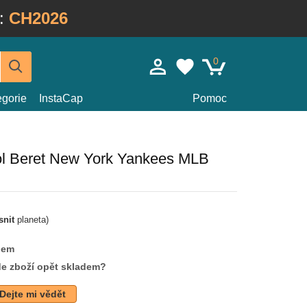
:
CH2026
0
egorie
InstaCap
Pomoc
ol Beret New York Yankees MLB
snit
planeta)
dem
de zboží opět skladem?
Dejte mi vědět