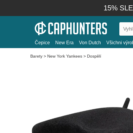
15% SLEV
Čepice
New Era
Von Dutch
Všichni výro
Barety
>
New York Yankees
>
Dospělí