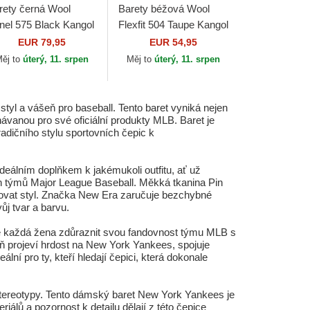
rety černá Wool
Barety béžová Wool
nel 575 Black Kangol
Flexfit 504 Taupe Kangol
EUR 79,95
EUR 54,95
ěj to
úterý, 11. srpen
Měj to
úterý, 11. srpen
tyl a vášeň pro baseball. Tento baret vyniká nejen
ávanou pro své oficiální produkty MLB. Baret je
adičního stylu sportovních čepic k
deálním doplňkem k jakémukoli outfitu, ať už
h týmů Major League Baseball. Měkká tkanina Pin
ětovat styl. Značka New Era zaručuje bezchybné
ůj tvar a barvu.
e každá žena zdůraznit svou fandovnost týmu MLB s
 projeví hrdost na New York Yankees, spojuje
ní pro ty, kteří hledají čepici, která dokonale
 stereotypy. Tento dámský baret New York Yankees je
álů a pozornost k detailu dělají z této čepice