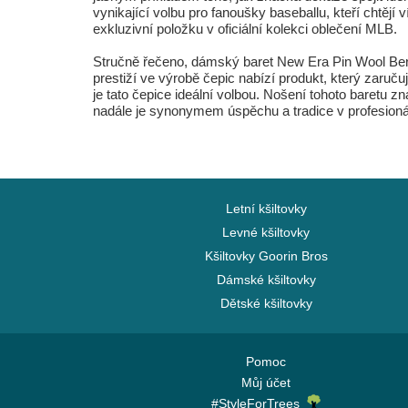
vynikající volbu pro fanoušky baseballu, kteří chtějí
exkluzivní položku v oficiální kolekci oblečení MLB.
Stručně řečeno, dámský baret New Era Pin Wool Ber
prestiží ve výrobě čepic nabízí produkt, který zaruč
je tato čepice ideální volbou. Nošení tohoto baretu z
nadále je synonymem úspěchu a tradice v profesioná
Letní kšiltovky
Levné kšiltovky
Kšiltovky Goorin Bros
Dámské kšiltovky
Dětské kšiltovky
Pomoc
Můj účet
#StyleForTrees