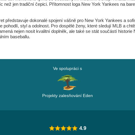
 víc než jen tradiční čepici. Přítomnost loga New York Yankees na bar
et představuje dokonalé spojení vášně pro New York Yankees a sofi
uje pohodlí, styl a odolnost. Pro dospělé ženy, které sledují MLB a c
namená nejen nosit kvalitní doplněk, ale také se stát součástí histori
lním baseballu.
Ve spolupráci s
Projekty zalesňování Eden
4.9