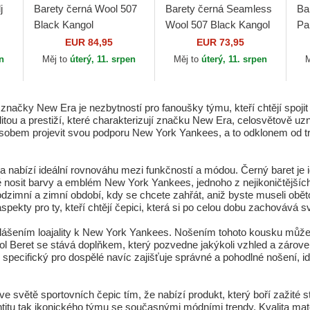
j
Barety černá Wool 507
Barety černá Seamless
Ba
Black Kangol
Wool 507 Black Kangol
Pa
EUR 84,95
EUR 73,95
en
Měj to
úterý, 11. srpen
Měj to
úterý, 11. srpen
M
čky New Era je nezbytností pro fanoušky týmu, kteří chtějí spojit s
ou a prestiží, které charakterizují značku New Era, celosvětově uzn
působem projevit svou podporu New York Yankees, a to odklonem od tr
a nabízí ideální rovnováhu mezi funkčností a módou. Černý baret je i
 nosit barvy a emblém New York Yankees, jednoho z nejikoničtějšíc
 podzimní a zimní období, kdy se chcete zahřát, aniž byste museli ob
ekty pro ty, kteří chtějí čepici, která si po celou dobu zachovává sv
ohlášením loajality k New York Yankees. Nošením tohoto kousku můž
Beret se stává doplňkem, který pozvedne jakýkoli vzhled a zároveň
pecifický pro dospělé navíc zajišťuje správné a pohodlné nošení, ideál
 světě sportovních čepic tím, že nabízí produkt, který boří zažité
titu tak ikonického týmu se současnými módními trendy. Kvalita materi