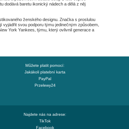
etu dodává baretu ikonický nádech a dělá z něj
stikovaného ženského designu. Značka s proslulou
htějí vyjádřit svou podporu týmu jedinečným způsobem,
e New York Yankees, týmu, který ovlivnil generace a
Můžete platit pomocí:
Jakákoli platební karta
PayPal
Przelewy24
Najdete nás na adrese:
TikTok
Facebook