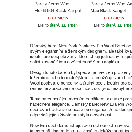
Barety černá Wool
Barety černá Wool Ad
Flexfit 504 Black Kangol
Mau Black Kangol
EUR 54,95
EUR 84,95
Měj to
úterý, 11. srpen
Měj to
úterý, 11. srp
Dámský baret New York Yankees Pin Wool Beret od zna
svým elegantním a ženským designem, ale také kvalit
ideální pro dospělé ženy, které chtějí jedinečným z
sofistikovanějšímu a všestrannějšímu doplňku.
Design tohoto baretu byl speciálně navržen pro ženy 
ležérnímu nebo formálnějšímu, a umožňuje vám hrdě
Wool poskytuje pohodlný a útulný pocit, ideální pro
řemeslné zpracování a odolnost, což jsou nezbytné asp
Tento baret není jen módním doplňkem, ale také pr
nádechem elegance. Dámský baret New Era Pin Wool 
sportovní tradici se současnou elegancí. Jeho design s
odpovídá jejich životnímu stylu a osobnosti.
New Era opět demonstruje svou schopnost inovovat ve
jasným příkladem toho, jak značka dokáže spojit iden