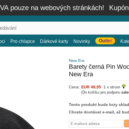
A pouze na webových stránkách!
Kupón
Outlet
bci
Pro chlapce
Dárkové karty
Novinky
Kat
New Era
Barety černá Pin Wo
New Era
Cena:
EUR 48,95
1 x strom
(Do košíku pro podporu
zale
Tento produkt bude brzy skla
Chcete dostávat e-mail, až bu