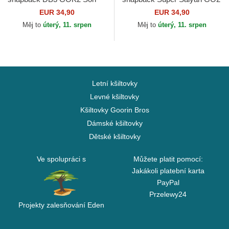
Goku Dragon Ball Capslab
Son Goku Dragon Ball
EUR 34,90
EUR 34,90
Capslab
Měj to
úterý, 11. srpen
Měj to
úterý, 11. srpen
Letní kšiltovky
Levné kšiltovky
Kšiltovky Goorin Bros
Dámské kšiltovky
Dětské kšiltovky
Ve spolupráci s
Můžete platit pomocí:
Jakákoli platební karta
PayPal
Przelewy24
Projekty zalesňování Eden