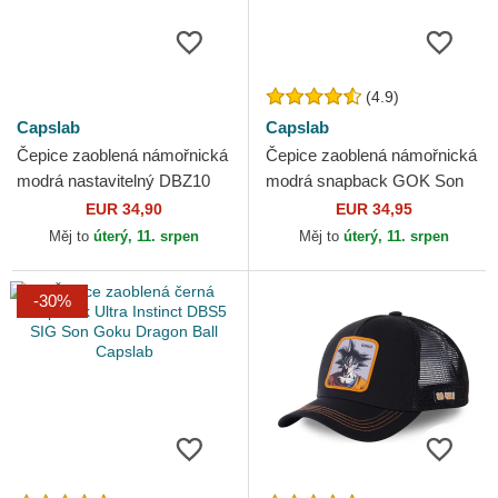
(4.9)
Capslab
Capslab
Čepice zaoblená námořnická
Čepice zaoblená námořnická
modrá nastavitelný DBZ10
modrá snapback GOK Son
GOK Son Goku Dragon Ball
Goku Dragon Ball Capslab
EUR 34,90
EUR 34,95
Capslab
Měj to
úterý, 11. srpen
Měj to
úterý, 11. srpen
-30%