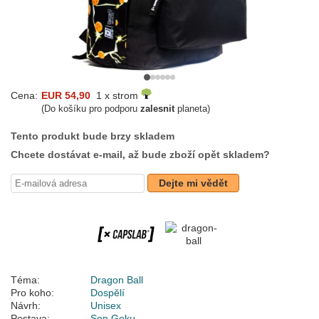
Cena:
EUR 54,90
1 x strom
(Do košíku pro podporu
zalesnit
planeta)
Tento produkt bude brzy skladem
Chcete dostávat e-mail, až bude zboží opět skladem?
Dejte mi vědět
Téma:
Dragon Ball
Pro koho:
Dospělí
Návrh:
Unisex
Postava:
Son Goku