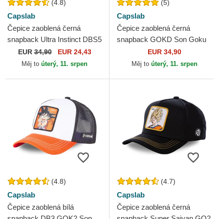
(4.8)
(5)
Capslab
Capslab
Čepice zaoblená černá
Čepice zaoblená černá
snapback Ultra Instinct DBS5
snapback GOKD Son Goku
SIG Son Goku Dragon Ball
Dragon Ball Capslab
EUR
34,90
EUR 24,43
EUR 34,90
Capslab
Měj to
úterý, 11. srpen
Měj to
úterý, 11. srpen
(4.8)
(4.7)
Capslab
Capslab
Čepice zaoblená bílá
Čepice zaoblená černá
snapback DB3 GOK2 Son
snapback Super Saiyan GO2