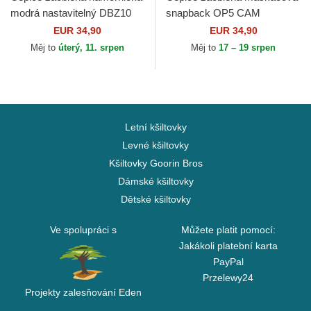
modrá nastavitelný DBZ10
snapback OP5 CAM
GOK Son Goku Dragon Ball
Roronoa Zoro One Piece
EUR 34,90
EUR 34,90
Capslab
Capslab
Měj to
úterý, 11. srpen
Měj to
17 – 19 srpen
Letní kšiltovky
Levné kšiltovky
Kšiltovky Goorin Bros
Dámské kšiltovky
Dětské kšiltovky
Ve spolupráci s
Můžete platit pomocí:
Jakákoli platební karta
PayPal
Przelewy24
Projekty zalesňování Eden