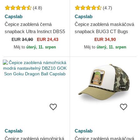
(4.8)
(4.7)
Capslab
Capslab
Čepice zaoblená černá
Čepice zaoblená maskáčová
snapback Ultra Instinct DBS5
snapback BUG3 CT Bugs
SIG Son Goku Dragon Ball
Bunny Looney Tunes
EUR
34,90
EUR 24,43
EUR 34,90
Capslab
Capslab
Měj to
úterý, 11. srpen
Měj to
úterý, 11. srpen
Capslab
Capslab
Čepice zaoblená námořnická
Čepice zaoblená maskáčová