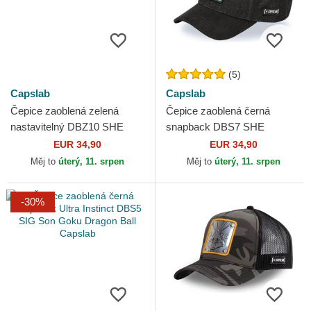
(5)
Capslab
Capslab
Čepice zaoblená zelená
Čepice zaoblená černá
nastavitelný DBZ10 SHE
snapback DBS7 SHE
Shenron Dragon Ball Capslab
Shenron Dragon Ball Capslab
EUR 34,90
EUR 34,90
Měj to
úterý, 11. srpen
Měj to
úterý, 11. srpen
-30%