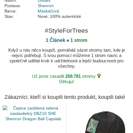
Návrh:
Unisex
Postava:
Shenron
Barva:
Maskáčová
Stav:
Nové; 100% autentické
#StyleForTrees
1 Článek
=
1 strom
Když u nás něco koupíš, pomáháš sázet stromy tam, kde je
nejvíc potřebují. S tvou pomocí můžeme 1 strom navíc a
společně udělat krok k udržitelnosti a lepší budoucnosti pro
všechny.
Už jsme zasadili
259.781
stromy
Děkuju!
Zákazníci, kteří si koupili tento produkt, koupili také