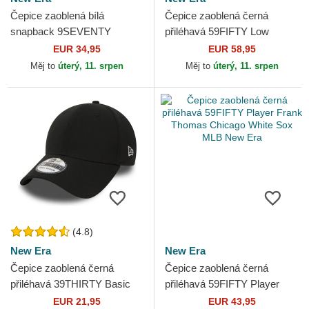
Čepice zaoblená bílá
Čepice zaoblená černá
snapback 9SEVENTY
přiléhavá 59FIFTY Low
Stretch Snap Technical Golf
Profile Floral Cord Three
EUR 34,95
EUR 58,95
New Era
Looms Printed Corduroy...
Měj to
úterý, 11. srpen
Měj to
úterý, 11. srpen
(4.8)
New Era
New Era
Čepice zaoblená černá
Čepice zaoblená černá
přiléhavá 39THIRTY Basic
přiléhavá 59FIFTY Player
Flag New Era
Frank Thomas Chicago
EUR 21,95
EUR 43,95