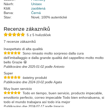
Návrh:
Unisex
Kšilt:
zaoblená
Barva:
Černá
Stav:
Nové; 100% autentické
Recenze zákazníků
5 z 5 hvězdiček
7 recenze zákazníků
Inaspettato di alta qualità
Sono rimasto molto sorpreso dalla cura
dell’imballaggio e dalla grande qualità del cappellino molto molto
bello Grazie 🤩
Publikováno dne 2025-01-02 podle Antonio
Super
świetny produkt
Publikováno dne 2024-10-02 podle Agata
Muy buen servicio
Todo en tiempo, buen servicio, producto impecable,
envoltorio perfecto, correo impecable Todo bien enhorabuena, si
todo el mundo trabajara así todo iría mejor
Publikováno dne 2024-07-17 podle Ignacio