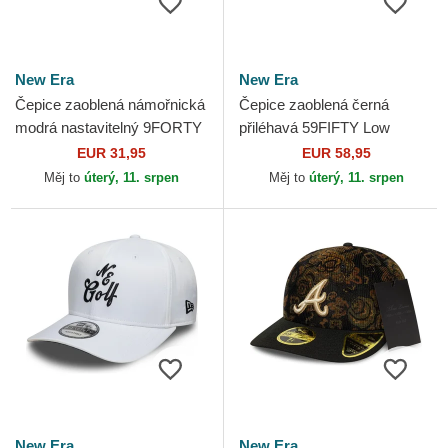
New Era
New Era
Čepice zaoblená námořnická
Čepice zaoblená černá
modrá nastavitelný 9FORTY
přiléhavá 59FIFTY Low
Golf All Over Print New Era
Profile Floral Cord Three
EUR 31,95
EUR 58,95
Looms Printed Corduroy
Měj to
úterý, 11. srpen
Měj to
úterý, 11. srpen
New...
New Era
New Era