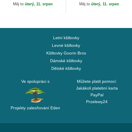
White Sox MLB New Era
Měj to
úterý, 11. srpen
Měj to
úterý, 11. srpen
Letní kšiltovky
Levné kšiltovky
Kšiltovky Goorin Bros
Dámské kšiltovky
Dětské kšiltovky
Ve spolupráci s
Můžete platit pomocí:
Jakákoli platební karta
PayPal
Przelewy24
Projekty zalesňování Eden