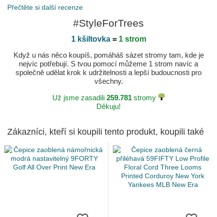
Molto soddisfatto del prodotto
Přečtěte si další recenze
Publikováno dne 2024-07-06 podle Roberto
#StyleForTrees
1 kšiltovka
=
1 strom
Když u nás něco koupíš, pomáháš sázet stromy tam, kde je
nejvíc potřebují. S tvou pomocí můžeme 1 strom navíc a
společně udělat krok k udržitelnosti a lepší budoucnosti pro
všechny.
Už jsme zasadili
259.781
stromy
Děkuju!
Zákazníci, kteří si koupili tento produkt, koupili také