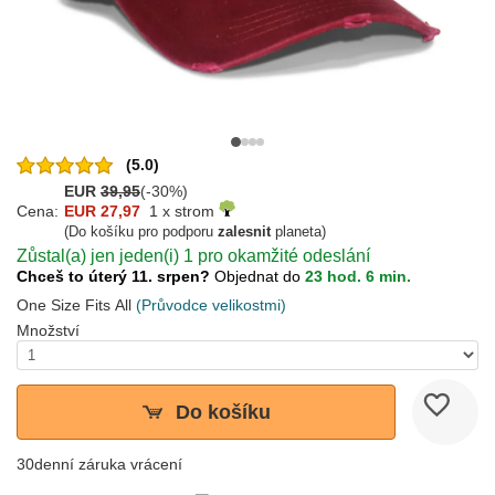
(5.0)
EUR
39,95
(-30%)
Cena:
EUR 27,97
1 x strom
(Do košíku pro podporu
zalesnit
planeta)
Zůstal(a) jen jeden(i) 1 pro okamžité odeslání
Chceš to úterý 11. srpen?
Objednat do
23 hod. 6 min.
One Size Fits All
(Průvodce velikostmi)
Množství
Do košíku
30denní záruka vrácení