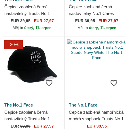
Čepice zaoblená černá
Čepice zaoblená černá
nastavitelný Trusts No.1
nastavitelný No.1 Cares
Distressed Black Gold The
Distressed Black Gold The
EUR
39,95
EUR 27,97
EUR
39,95
EUR 27,97
No.1 Face
No.1 Face
Měj to
úterý, 11. srpen
Měj to
úterý, 11. srpen
-30%
The No.1 Face
The No.1 Face
Čepice zaoblená černá
Čepice zaoblená námořnická
nastavitelný Trusts No.1
modrá snapback Trusts No.1
Black White The No.1 Face
Suede Navy White The No.1
EUR
39,95
EUR 27,97
EUR 39,95