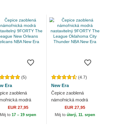
(5)
(4.7)
w Era
New Era
pice zaoblená
Čepice zaoblená
mořnická modrá
námořnická modrá
stavitelný 9FORTY
nastavitelný 9FORTY
EUR 27,95
EUR 27,95
e League New
The League Oklahoma
Měj to
17 – 19 srpen
Měj to
úterý, 11. srpen
leans Pelicans NBA
City Thunder NBA New
w Era
Era