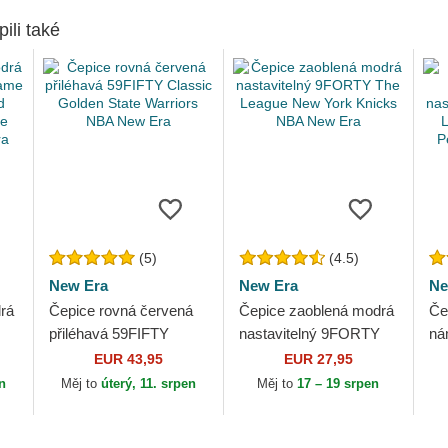
pili také
(5)
(4.5)
New Era
New Era
Ne
rá
Čepice rovná červená
Čepice zaoblená modrá
Če
přiléhavá 59FIFTY
nastavitelný 9FORTY
ná
Classic Golden State
The League New York
na
EUR 43,95
EUR 27,95
Warriors NBA New Era
Knicks NBA New Era
Th
en
Měj to
úterý, 11. srpen
Měj to
17 – 19 srpen
...
Or
Ne