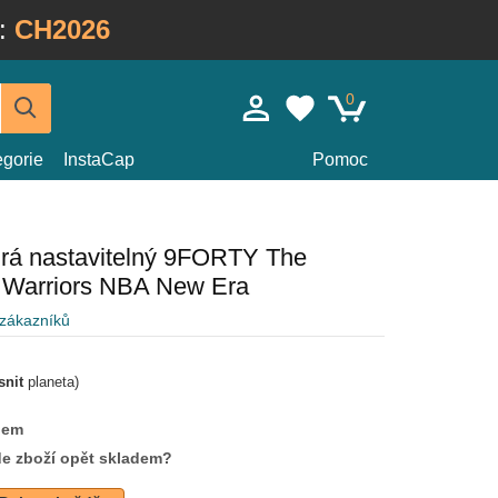
:
CH2026
0
egorie
InstaCap
Pomoc
rá nastavitelný 9FORTY The
 Warriors NBA New Era
 zákazníků
snit
planeta)
dem
de zboží opět skladem?