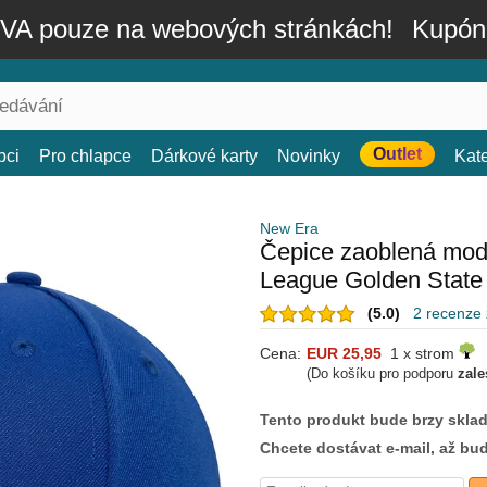
A pouze na webových stránkách!
Kupón
Outlet
bci
Pro chlapce
Dárkové karty
Novinky
Kat
New Era
Čepice zaoblená mod
League Golden State
(5.0)
2 recenze
Cena:
EUR 25,95
1 x strom
(Do košíku pro podporu
zale
Tento produkt bude brzy skla
Chcete dostávat e-mail, až bu