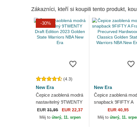
Zákazníci, kteří si koupili tento produkt, kou
-30%
(4.3)
New Era
New Era
Čepice zaoblená modrá
Čepice zaoblená mod
nastavitelný 9TWENTY
snapback 9FIFTY A
Draft Edition 2023
Frame Precurved
EUR
31,95
EUR 22,37
EUR 40,95
Golden State Warriors
Hardwood Classics
Měj to
úterý, 11. srpen
Měj to
úterý, 11. srp
NBA New Era
Golden State Warriors