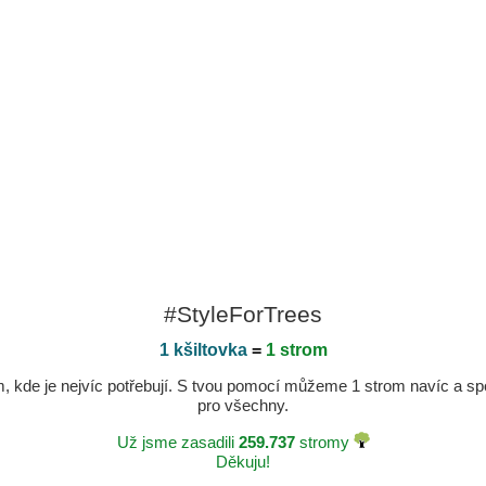
#StyleForTrees
1 kšiltovka
=
1 strom
kde je nejvíc potřebují. S tvou pomocí můžeme 1 strom navíc a spole
pro všechny.
Už jsme zasadili
259.737
stromy
Děkuju!