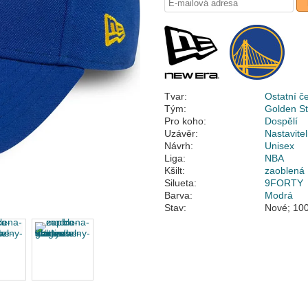
Tvar:
Ostatní č
Tým:
Golden St
Pro koho:
Dospělí
Uzávěr:
Nastavite
Návrh:
Unisex
Liga:
NBA
Kšilt:
zaoblená
Silueta:
9FORTY
Barva:
Modrá
Stav:
Nové; 100