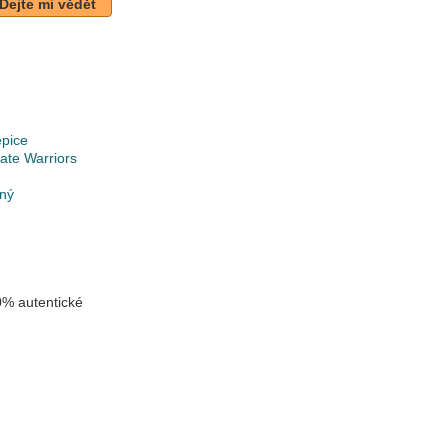
Dejte mi vědět
epice
ate Warriors
lný
% autentické