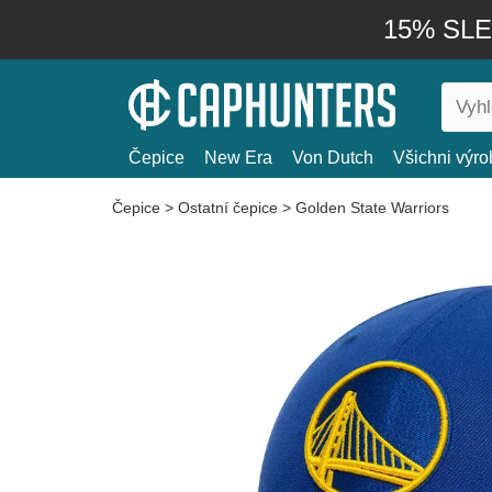
15% SLEV
Čepice
New Era
Von Dutch
Všichni výro
Čepice
>
Ostatní čepice
>
Golden State Warriors