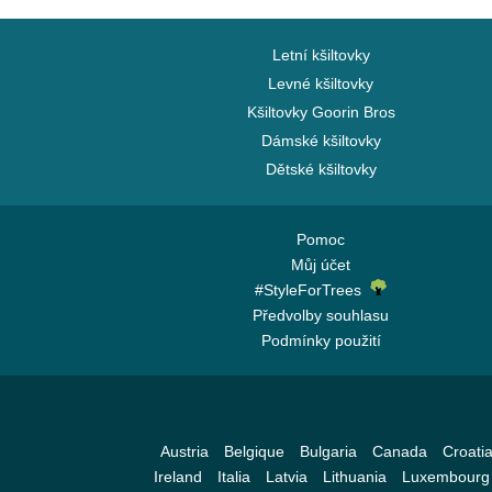
Letní kšiltovky
Levné kšiltovky
Kšiltovky Goorin Bros
Dámské kšiltovky
Dětské kšiltovky
Pomoc
Můj účet
#StyleForTrees
Předvolby souhlasu
Podmínky použití
Austria
Belgique
Bulgaria
Canada
Croati
Ireland
Italia
Latvia
Lithuania
Luxembourg