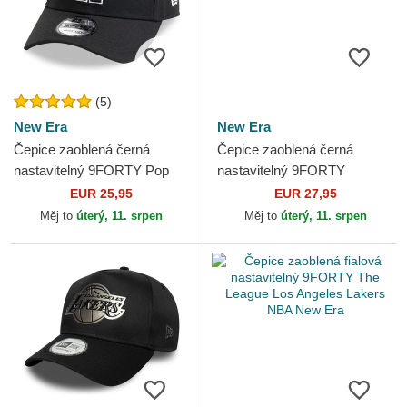
(5)
New Era
New Era
Čepice zaoblená černá
Čepice zaoblená černá
nastavitelný 9FORTY Pop
nastavitelný 9FORTY
Outline Los Angeles Dodgers
Microfibre Los Angeles
EUR 25,95
EUR 27,95
MLB New Era
Lakers NBA New Era
Měj to
úterý, 11. srpen
Měj to
úterý, 11. srpen