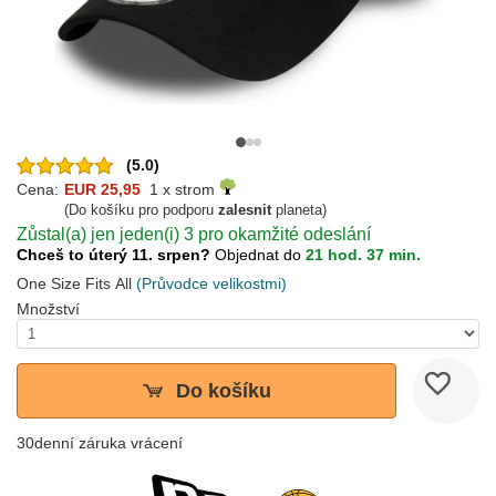
(5.0)
Cena:
EUR 25,95
1 x strom
(Do košíku pro podporu
zalesnit
planeta)
Zůstal(a) jen jeden(i) 3 pro okamžité odeslání
Chceš to úterý 11. srpen?
Objednat do
21 hod. 37 min.
One Size Fits All
(Průvodce velikostmi)
Množství
Do košíku
30denní záruka vrácení