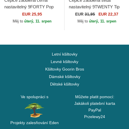
Čepice zaoblená černá
Čepice zaoblená šedá
nastavitelný 9FORTY Pop
nastavitelný 9TWENTY Tip
Outline New York Yankees
Off 2023 Los Angeles Lakers
EUR 25,95
EUR
31,95
EUR 22,37
MLB New Era
NBA New Era
Měj to
úterý, 11. srpen
Měj to
úterý, 11. srpen
Letní kšiltovky
Levné kšiltovky
Kšiltovky Goorin Bros
Dámské kšiltovky
Dětské kšiltovky
Ve spolupráci s
Můžete platit pomocí:
Jakákoli platební karta
PayPal
Przelewy24
Projekty zalesňování Eden