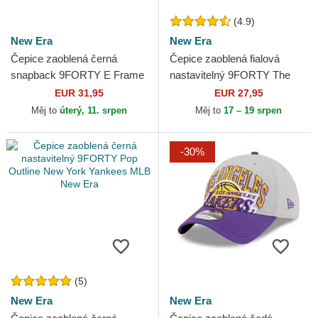
(4.9)
New Era
New Era
Čepice zaoblená černá
Čepice zaoblená fialová
snapback 9FORTY E Frame
nastavitelný 9FORTY The
Metallic Los Angeles Lakers
League Los Angeles Lakers
EUR 31,95
EUR 27,95
NBA New Era
NBA New Era
Měj to
úterý, 11. srpen
Měj to
17 – 19 srpen
-30%
(5)
New Era
New Era