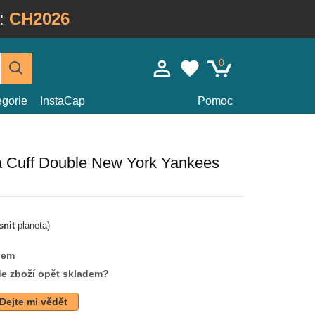
:
CH2026
0
egorie
InstaCap
Pomoc
 Cuff Double New York Yankees
snit
planeta)
dem
de zboží opět skladem?
Dejte mi vědět