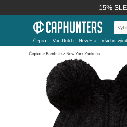
15% SLEV
Čepice
Von Dutch
New Era
Všichni výro
Čepice
>
Bambule
>
New York Yankees