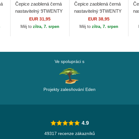
ná
Čepice zaoblená černá
Čepice zaoblená černá
Če
nastavitelný 9TWENTY
nastavitelný 9TWENTY
na
Broderie New York
Worn PU New York
Pa
EUR 31,95
EUR 38,95
ra
Yankees MLB New Era
Yankees MLB New Era
Ya
n
Měj to
zítra, 7. srpen
Měj to
zítra, 7. srpen
Ve spolupráci s
Projekty zalesňování Eden
4.9
49317 recenze zákazníků