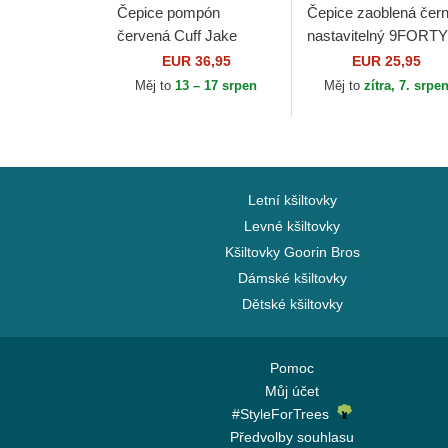
Čepice pompón
Čepice zaoblená čer
červená Cuff Jake
nastavitelný 9FORTY
Manchester United
Essential New York
EUR 36,95
EUR 25,95
Football Club Premier
Yankees MLB New E
Měj to
13 – 17 srpen
Měj to
zítra, 7. srpe
League New Era
Letní kšiltovky
Levné kšiltovky
Kšiltovky Goorin Bros
Dámské kšiltovky
Dětské kšiltovky
Pomoc
Můj účet
#StyleForTrees
Předvolby souhlasu