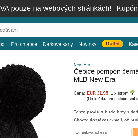
A pouze na webových stránkách!
Kupón
Outlet
bci
Pro chlapce
Dárkové karty
Novinky
Kat
New Era
Čepice pompón černá
MLB New Era
Cena:
EUR 31,95
1 x strom
(Do košíku pro podporu
zale
Tento produkt bude brzy skla
Chcete dostávat e-mail, až bu