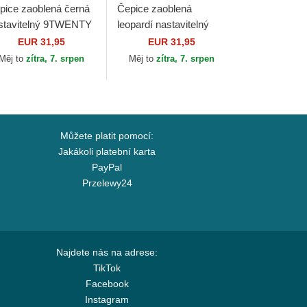
pice zaoblená černá
Čepice zaoblená
stavitelný 9TWENTY
leopardí nastavitelný
dded New York
9TWENTY Leopard
EUR 31,95
EUR 31,95
nkees MLB New Era
New York Yankees MLB
Měj to
zítra, 7. srpen
Měj to
zítra, 7. srpen
New Era
Můžete platit pomocí:
Jakákoli platební karta
PayPal
Przelewy24
Najdete nás na adrese:
TikTok
Facebook
Instagram