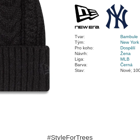
Tvar:
Bambule
Tým:
New York
Pro koho:
Dospělí
Návrh:
Žena
Liga:
MLB
Barva:
Černá
Stav:
Nové; 100
#StyleForTrees