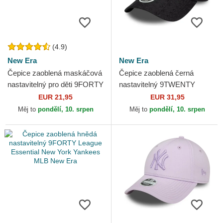
(4.9)
New Era
New Era
Čepice zaoblená maskáčová
Čepice zaoblená černá
nastavitelný pro děti 9FORTY
nastavitelný 9TWENTY
League Essential New York
Broderie New York Yankees
EUR 21,95
EUR 31,95
Yankees MLB New Era
MLB New Era
Měj to
pondělí, 10. srpen
Měj to
pondělí, 10. srpen