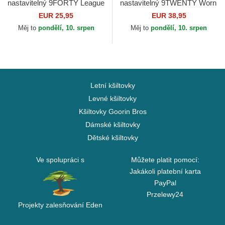
nastavitelný 9FORTY League
nastavitelný 9TWENTY Worn
Essential New York Yankees
PU New York Yankees MLB
EUR 25,95
EUR 38,95
MLB New Era
New Era
Měj to
pondělí, 10. srpen
Měj to
pondělí, 10. srpen
Letní kšiltovky
Levné kšiltovky
Kšiltovky Goorin Bros
Dámské kšiltovky
Dětské kšiltovky
Ve spolupráci s
Můžete platit pomocí:
Jakákoli platební karta
PayPal
Przelewy24
Projekty zalesňování Eden