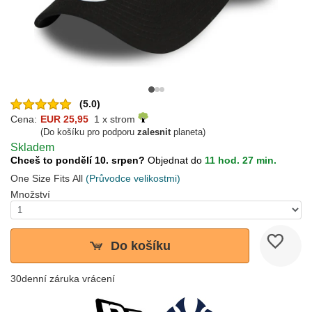
(5.0)
Cena:
EUR 25,95
1 x strom
(Do košíku pro podporu
zalesnit
planeta)
Skladem
Chceš to pondělí 10. srpen?
Objednat do
11 hod. 27 min.
One Size Fits All
(Průvodce velikostmi)
Množství
Do košíku
30denní záruka vrácení