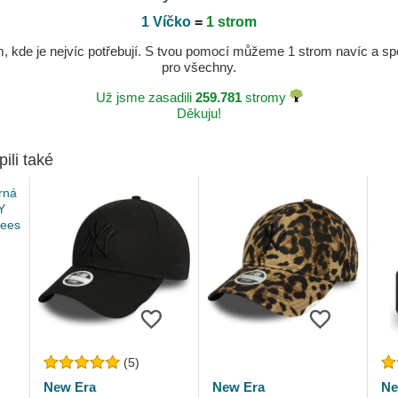
1 Víčko
=
1 strom
kde je nejvíc potřebují. S tvou pomocí můžeme 1 strom navíc a spole
pro všechny.
Už jsme zasadili
259.781
stromy
Děkuju!
pili také
(5)
New Era
New Era
Ne