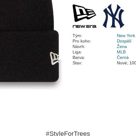
Tým:
New York
Pro koho:
Dospělí
Návrh:
Žena
Liga:
MLB
Barva:
Černá
Stav:
Nové; 100
#StyleForTrees