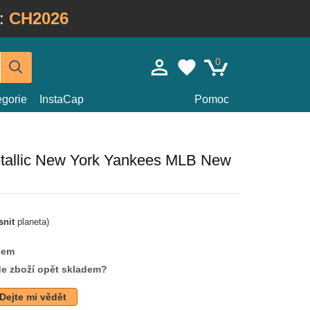
:
CH2026
0
egorie
InstaCap
Pomoc
etallic New York Yankees MLB New
snit
planeta)
dem
de zboží opět skladem?
Dejte mi vědět