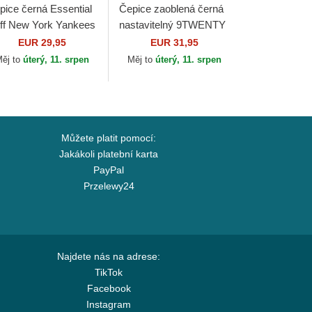
pice černá Essential
Čepice zaoblená černá
ff New York Yankees
nastavitelný 9TWENTY
B New Era
Broderie New York
EUR 29,95
EUR 31,95
Yankees MLB New Era
ěj to
úterý, 11. srpen
Měj to
úterý, 11. srpen
Můžete platit pomocí:
Jakákoli platební karta
PayPal
Przelewy24
Najdete nás na adrese:
TikTok
Facebook
Instagram