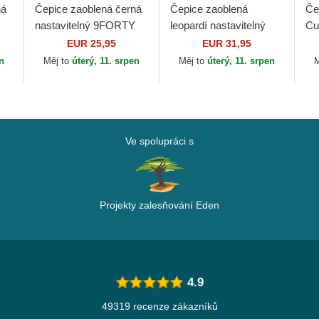
ná
Čepice zaoblená černá
Čepice zaoblená
Če
nastavitelný 9FORTY
leopardí nastavitelný
Cu
Essential New York
9TWENTY Leopard
ML
EUR 25,95
EUR 31,95
ra
Yankees MLB New Era
New York Yankees
en
Měj to
úterý, 11. srpen
Měj to
úterý, 11. srpen
M
MLB New Era
Ve spolupráci s
Projekty zalesňování Eden
4.9
49319 recenze zákazníků