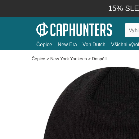
15% SLEV
Čepice
New Era
Von Dutch
Všichni výro
Čepice
>
New York Yankees
>
Dospělí