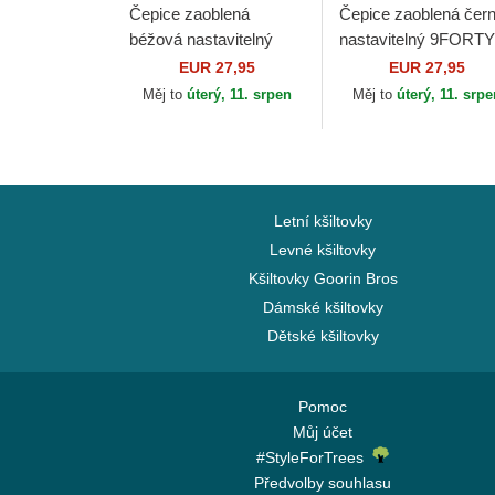
Čepice zaoblená
Čepice zaoblená čer
béžová nastavitelný
nastavitelný 9FORTY
dorado 9FORTY
Metallic New York
EUR 27,95
EUR 27,95
Metallic New York
Yankees MLB New E
Měj to
úterý, 11. srpen
Měj to
úterý, 11. srp
Yankees MLB New Era
Letní kšiltovky
Levné kšiltovky
Kšiltovky Goorin Bros
Dámské kšiltovky
Dětské kšiltovky
Pomoc
Můj účet
#StyleForTrees
Předvolby souhlasu