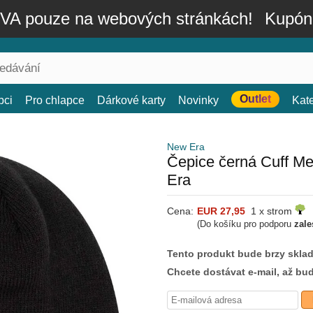
A pouze na webových stránkách!
Kupón
Outlet
bci
Pro chlapce
Dárkové karty
Novinky
Kat
New Era
Čepice černá Cuff M
Era
Cena:
EUR 27,95
1 x strom
(Do košíku pro podporu
zale
Tento produkt bude brzy skla
Chcete dostávat e-mail, až bu