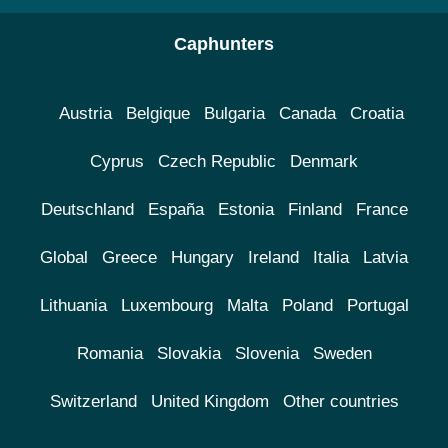
Caphunters
Austria
Belgique
Bulgaria
Canada
Croatia
Cyprus
Czech Republic
Denmark
Deutschland
España
Estonia
Finland
France
Global
Greece
Hungary
Ireland
Italia
Latvia
Lithuania
Luxembourg
Malta
Poland
Portugal
Romania
Slovakia
Slovenia
Sweden
Switzerland
United Kingdom
Other countries