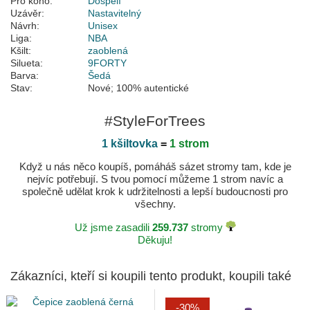
Pro koho:
Dospělí
Uzávěr:
Nastavitelný
Návrh:
Unisex
Liga:
NBA
Kšilt:
zaoblená
Silueta:
9FORTY
Barva:
Šedá
Stav:
Nové; 100% autentické
#StyleForTrees
1 kšiltovka
=
1 strom
Když u nás něco koupíš, pomáháš sázet stromy tam, kde je
nejvíc potřebují. S tvou pomocí můžeme 1 strom navíc a
společně udělat krok k udržitelnosti a lepší budoucnosti pro
všechny.
Už jsme zasadili
259.737
stromy
Děkuju!
Zákazníci, kteří si koupili tento produkt, koupili také
-30%