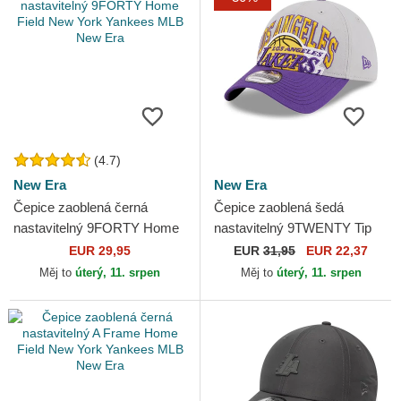
(4.7)
New Era
New Era
Čepice zaoblená černá
Čepice zaoblená šedá
nastavitelný 9FORTY Home
nastavitelný 9TWENTY Tip
Field New York Yankees
Off 2023 Los Angeles Lakers
EUR 29,95
EUR
31,95
EUR 22,37
MLB New Era
NBA New Era
Měj to
úterý, 11. srpen
Měj to
úterý, 11. srpen