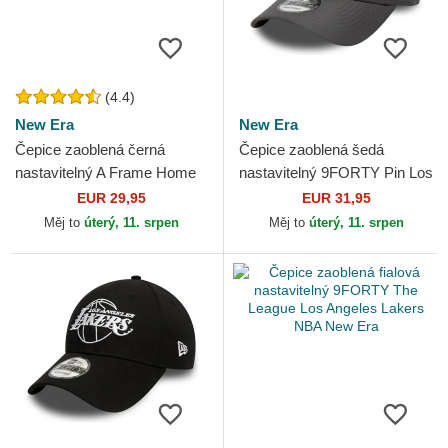
(4.4)
New Era
New Era
Čepice zaoblená černá
Čepice zaoblená šedá
nastavitelný A Frame Home
nastavitelný 9FORTY Pin Los
Field New York Yankees
Angeles Lakers NBA New
EUR 29,95
EUR 31,95
MLB New Era
Era
Měj to
úterý, 11. srpen
Měj to
úterý, 11. srpen