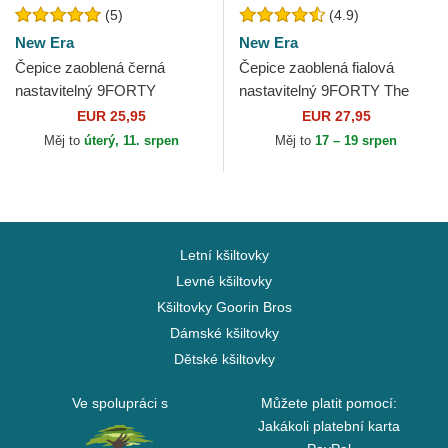
(5)
(4.9)
New Era
New Era
Čepice zaoblená černá
Čepice zaoblená fialová
nastavitelný 9FORTY
nastavitelný 9FORTY The
Essential Outline Los
League Los Angeles Lakers
EUR 25,95
EUR 27,95
Angeles Lakers NBA New
NBA New Era
Měj to
úterý, 11. srpen
Měj to
17 – 19 srpen
Era
Letní kšiltovky
Levné kšiltovky
Kšiltovky Goorin Bros
Dámské kšiltovky
Dětské kšiltovky
Ve spolupráci s
Můžete platit pomocí:
Jakákoli platební karta