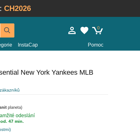
:
CH2026
0
egorie
InstaCap
Pomoc
ssential New York Yankees MLB
 zákazníků
snit
planeta)
kamžité odeslání
hod. 47 min.
ostmi)