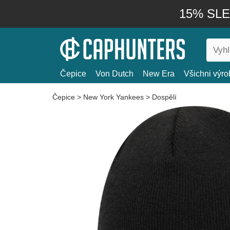
15% SLEV
Čepice
Von Dutch
New Era
Všichni výro
Čepice
>
New York Yankees
>
Dospělí