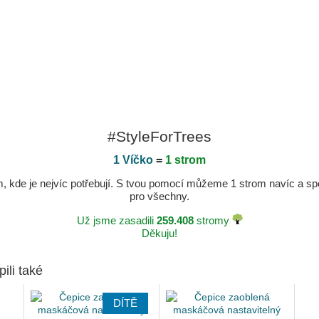
#StyleForTrees
1 Víčko
=
1 strom
kde je nejvíc potřebují. S tvou pomocí můžeme 1 strom navíc a spole
pro všechny.
Už jsme zasadili
259.408
stromy
Děkuju!
pili také
DÍTĚ