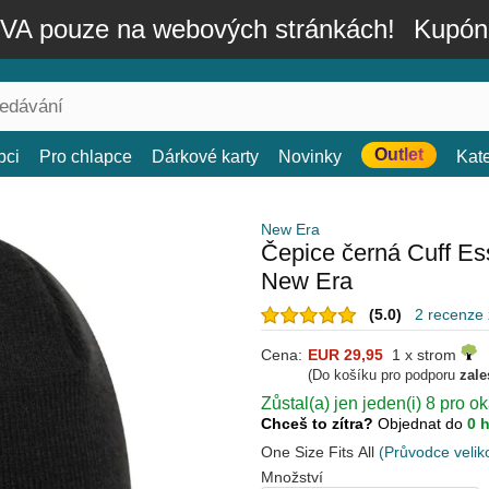
A pouze na webových stránkách!
Kupón
Outlet
bci
Pro chlapce
Dárkové karty
Novinky
Kat
New Era
Čepice černá Cuff E
New Era
(5.0)
2 recenze
Cena:
EUR 29,95
1 x strom
(Do košíku pro podporu
zale
Zůstal(a) jen jeden(i) 8 pro o
Chceš to zítra?
Objednat do
0 
One Size Fits All
(Průvodce velik
Množství