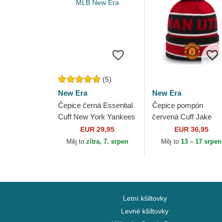
(5)
New Era
New Era
Čepice černá Essential
Čepice pompón
Cuff New York Yankees
červená Cuff Jake
MLB New Era
Manchester United
EUR 29,95
EUR 36,95
Football Club Premier
Měj to
zítra, 7. srpen
Měj to
13 – 17 srpen
League New Era
Letní kšiltovky
Levné kšiltovky