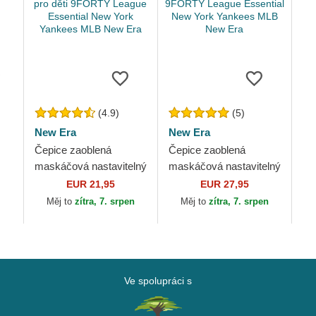
(4.9)
(5)
New Era
New Era
Čepice zaoblená
Čepice zaoblená
maskáčová nastavitelný
maskáčová nastavitelný
pro děti 9FORTY
9FORTY League
EUR 21,95
EUR 27,95
League Essential New
Essential New York
Měj to
zítra, 7. srpen
Měj to
zítra, 7. srpen
York Yankees MLB
Yankees MLB New Era
New Era
Ve spolupráci s